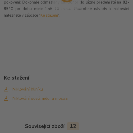
pokovení: Dokonale odmaštěný díl, ponor do lázně
předehřáté
na
82-
95°C
po dobu minimálně 10 minut. Podrobné návody k niklování
naleznete v záložce "
Ke stažení
".
Ke stažení
Niklování hliníku
Niklování ocelí, mědi a mosazi
Související zboží
12