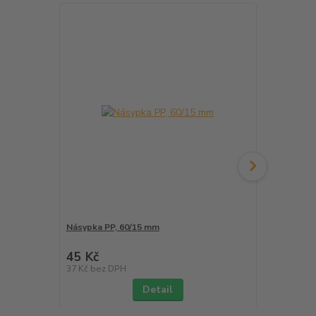
Násypka PP, 60/15 mm
Univerzální 
knížečka
45 Kč
139 Kč
/
ks
37 Kč
bez DPH
115 Kč
bez 
Detail