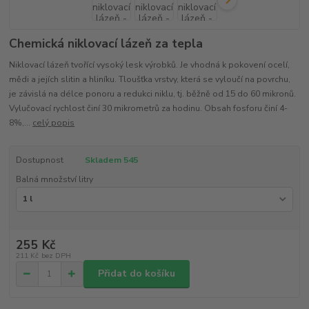
Chemická niklovací lázeň za tepla
Niklovací lázeň tvořící vysoký lesk výrobků. Je vhodná k pokovení ocelí,
mědi a jejích slitin a hliníku. Tloušťka vrstvy, která se vyloučí na povrchu,
je závislá na délce ponoru a redukci niklu, tj. běžně od 15 do 60 mikronů.
Vylučovací rychlost činí 30 mikrometrů za hodinu. Obsah fosforu činí 4-
8%,...
celý popis
Dostupnost
Skladem 545
Balná množství litry
255 Kč
211 Kč
bez DPH
Přidat do košíku