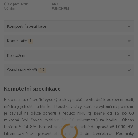
Číslo produktu:
463
Výrobce:
FUNCHEM
Kompletní specifikace
Komentáře
1
Ke stažení
Související zboží
12
Kompletní specifikace
Niklovací lázeň tvořící vysoký lesk výrobků. Je vhodná k pokovení ocelí,
mědi a jejích slitin a hliníku. Tloušťka vrstvy, která se vyloučí na povrchu,
je závislá na délce ponoru a redukci niklu, tj. běžně
od 15 do 60
mikronů
. Vylučovací rychlost činí 30 mikrometrů za hodinu. Obsah
fosforu činí 4-8%, tvrdost povrchu po tepelné doúpravě
až 1000 HV
.
Litrem lázně lze pokovit plochu 7 - 10 dm čtverečních. Podmínky