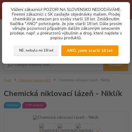
1.3 2026 zastaveny dodávky fyzickým osobám na Slovensko. Důvodem
Vážení zákazníci! POZOR! NA SLOVENSKO NEDODÁVÁME.
je neustálé porušování obchodních podmínek. Firemní zájemci o naše
Firemní zákazníci z SK zasílejte objednávky mailem. Prodej
produkty z SK zasílejte objednávky mailovou cestou. Děkujeme!
chemikálií je omezen pro osoby starší 18 let. Zmáčknutím
tlačítka "ANO" potvrzujete, že jste starší 18 let. Dále prosím
0
ks
CZK
věnujte pozornost případným dalším zákonným omezením
za
0,00 Kč
prodeje, např. u prekurzorů výbušnin a drog, které najdete v
popisu produktů.
Menu
ANO, jsem starší 18 let
NE, nebylo mi 18 let
Hledat
Úvod
Chemické pokovování
Chemická niklovací lázeň - Niklík
Chemická niklovací lázeň - Niklík
Novinka
TOP produkt