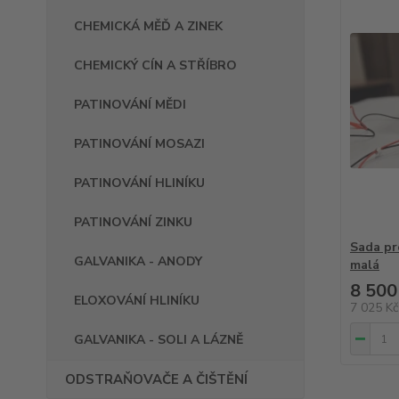
CHEMICKÁ MĚĎ A ZINEK
CHEMICKÝ CÍN A STŘÍBRO
PATINOVÁNÍ MĚDI
PATINOVÁNÍ MOSAZI
PATINOVÁNÍ HLINÍKU
PATINOVÁNÍ ZINKU
Sada pr
GALVANIKA - ANODY
malá
8 500
ELOXOVÁNÍ HLINÍKU
7 025 K
GALVANIKA - SOLI A LÁZNĚ
ODSTRAŇOVAČE A ČIŠTĚNÍ