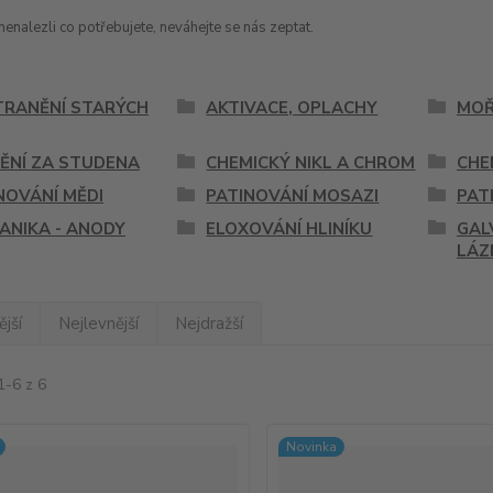
nenalezli co potřebujete, neváhejte se nás zeptat.
RANĚNÍ STARÝCH
AKTIVACE, OPLACHY
MOŘ
ĚNÍ ZA STUDENA
CHEMICKÝ NIKL A CHROM
CHE
NOVÁNÍ MĚDI
PATINOVÁNÍ MOSAZI
PAT
ANIKA - ANODY
ELOXOVÁNÍ HLINÍKU
GAL
LÁZ
jší
Nejlevnější
Nejdražší
1-6 z 6
Novinka