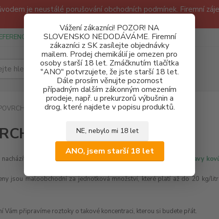
odem je neustálé porušování obchodních podmínek. Firemní zájem
Děkujeme!
Vážení zákazníci! POZOR! NA
SLOVENSKO NEDODÁVÁME. Firemní
EFERENCE
SPONZUREJEME
OBCHODNÍ PODMÍNKY A GDPR
zákazníci z SK zasílejte objednávky
mailem. Prodej chemikálií je omezen pro
osoby starší 18 let. Zmáčknutím tlačítka
Hledat
"ANO" potvrzujete, že jste starší 18 let.
Dále prosím věnujte pozornost
případným dalším zákonným omezením
prodeje, např. u prekurzorů výbušnin a
drog, které najdete v popisu produktů.
POVRCHOVÉ ÚPRAVY KOVŮ
RCHOVÉ ÚPRAVY KOVŮ
NE, nebylo mi 18 let
ANO, jsem starší 18 let
i nacházíte
chemikálie vhodné pro průmyslové i "garážnické" úpravy kov
ny jsou maloobchodní za jednotková množství, které platí až do 20 kg/li
 Vám připravíme roztoky o takové koncentraci, kterou si budete přát.