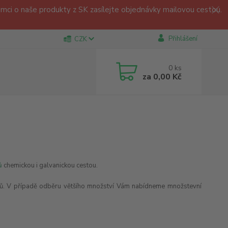
ci o naše produkty z SK zasílejte objednávky mailovou cestou.
Přihlášení
CZK
0
ks
za
0,00 Kč
ů
chemickou i galvanickou cestou.
trů. V případě odběru většího množství Vám nabídneme množstevní