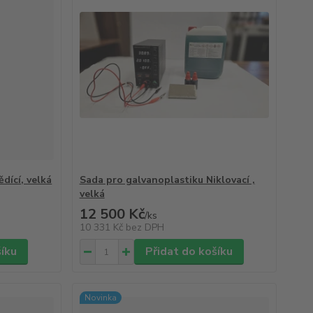
dící, velká
Sada pro galvanoplastiku Niklovací ,
velká
12 500 Kč
/
ks
10 331 Kč
bez DPH
šíku
Přidat do košíku
Novinka