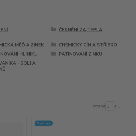
ENÍ
ČERNĚNÍ ZA TEPLA
MICKÁ MĚĎ A ZINEK
CHEMICKÝ CÍN A STŘÍBRO
INOVÁNÍ HLINÍKU
PATINOVÁNÍ ZINKU
VANIKA - SOLI A
NĚ
strana
z 1
Novinka