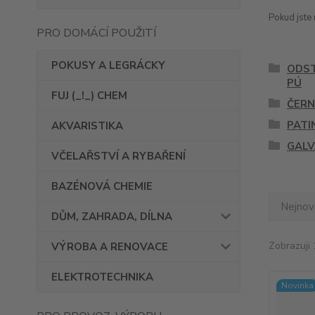
Pokud jste 
PRO DOMÁCÍ POUŽITÍ
POKUSY A LEGRÁCKY
ODST
PÚ
FUJ (_!_) CHEM
ČERN
PATI
AKVARISTIKA
GALV
VČELAŘSTVÍ A RYBAŘENÍ
BAZÉNOVÁ CHEMIE
Nejnově
DŮM, ZAHRADA, DÍLNA
Zobrazuji 
VÝROBA A RENOVACE
ELEKTROTECHNIKA
Novinka