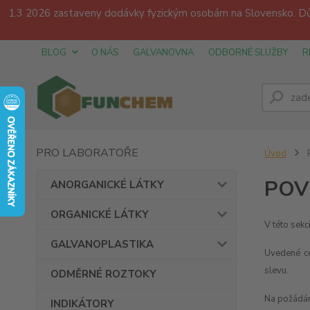
1.3 2026 zastaveny dodávky fyzickým osobám na Slovensko. Dův
BLOG
O NÁS
GALVANOVNA
ODBORNÉ SLUŽBY
R
PRO LABORATOŘE
Úvod
POV
ANORGANICKÉ LÁTKY
ORGANICKÉ LÁTKY
V této sekc
GALVANOPLASTIKA
Uvedené ce
slevu.
ODMĚRNÉ ROZTOKY
Na požádání
INDIKÁTORY