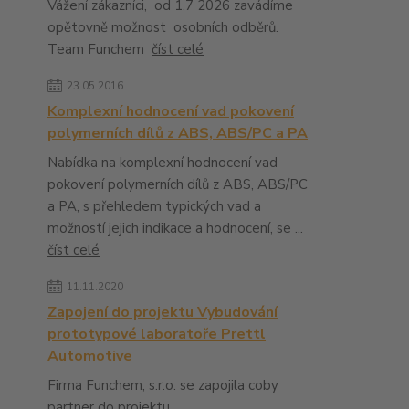
Vážení zákazníci, od 1.7 2026 zavádíme
opětovně možnost osobních odběrů.
Team Funchem
číst celé
23.05.2016
Komplexní hodnocení vad pokovení
polymerních dílů z ABS, ABS/PC a PA
Nabídka na komplexní hodnocení vad
pokovení polymerních dílů z ABS, ABS/PC
a PA, s přehledem typických vad a
možností jejich indikace a hodnocení, se ...
číst celé
11.11.2020
Zapojení do projektu Vybudování
prototypové laboratoře Prettl
Automotive
Firma Funchem, s.r.o. se zapojila coby
partner do projektu