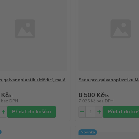
o galvanoplastiku Mědící, malá
Sada pro galvanoplastiku Mě
 Kč
8 500 Kč
/
ks
/
ks
č
bez DPH
7 025 Kč
bez DPH
Přidat do košíku
Přidat do ko
Novinka