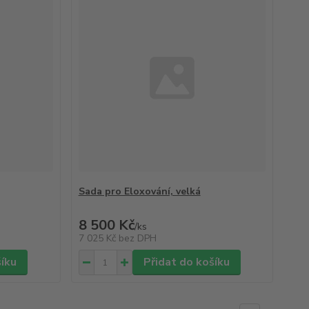
Sada pro Eloxování, velká
8 500 Kč
/
ks
7 025 Kč
bez DPH
šíku
Přidat do košíku