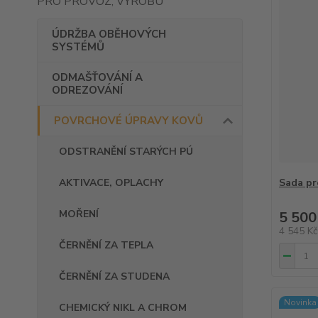
PRO PROVOZ, VÝROBU
ÚDRŽBA OBĚHOVÝCH
SYSTÉMŮ
ODMAŠŤOVÁNÍ A
ODREZOVÁNÍ
POVRCHOVÉ ÚPRAVY KOVŮ
ODSTRANĚNÍ STARÝCH PÚ
AKTIVACE, OPLACHY
Sada pr
MOŘENÍ
5 500
4 545 K
ČERNĚNÍ ZA TEPLA
ČERNĚNÍ ZA STUDENA
Novinka
CHEMICKÝ NIKL A CHROM