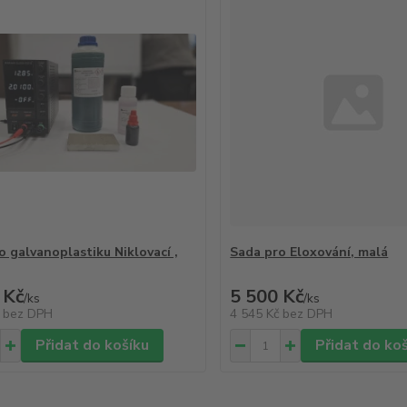
o galvanoplastiku Niklovací ,
Sada pro Eloxování, malá
 Kč
5 500 Kč
/
ks
/
ks
č
bez DPH
4 545 Kč
bez DPH
Přidat do košíku
Přidat do ko