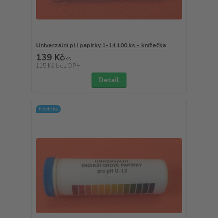
Univerzální pH papírky 1-14 100 ks - knížečka
139 Kč
/
ks
115 Kč
bez DPH
Detail
Novinka