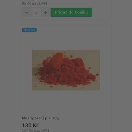
95 Kč
bez DPH
Přidat do košíku
Novinka
Methyloranž p.a. 10 g
130 Kč
107 Kč
bez DPH