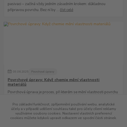
pasivaci – začíná vždy jedním zásadním krokem: důkladnou
přípravou povrchu. Bez ní by ...
číst celé
09
.
06
.
2025
Povrchové úpravy
Povrchové úpravy: Když chemie mění vlastnosti
materiálů
Povrchová úprava je proces, při kterém se mění vlastnosti povrchu
materiálu – ať už kvůli ochraně, estetice, nebo funkčnosti. V chemii a
průmyslu hraj...
číst celé
Pro základní funkčnost, zpříjemnění používání webu, analytické
účely a v případě udělení souhlasu také pro účely cílení reklamy
využíváme soubory cookies. Nastavení vlastních preferencí
cookies můžete kdykoli upravit odkazem ve spodní části stránek.
Zobrazit všechny články