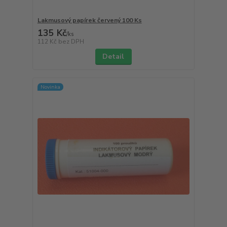
Lakmusový papírek červený 100 Ks
135 Kč
/
ks
112 Kč
bez DPH
Detail
Novinka