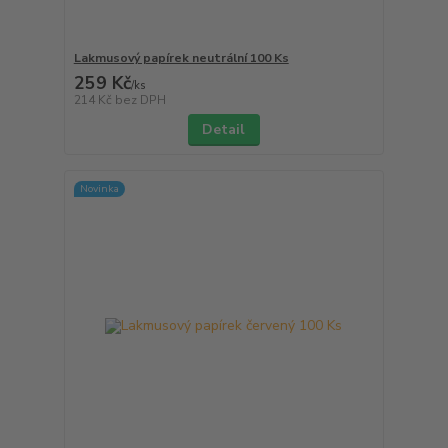
Lakmusový papírek neutrální 100 Ks
259 Kč
/
ks
214 Kč
bez DPH
Detail
Novinka