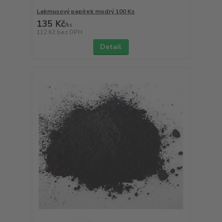
Lakmusový papírek modrý 100 Ks
135 Kč
/
ks
112 Kč
bez DPH
Detail