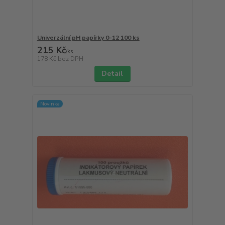
Univerzální pH papírky 0-12 100 ks
215 Kč
/
ks
178 Kč
bez DPH
Detail
Novinka