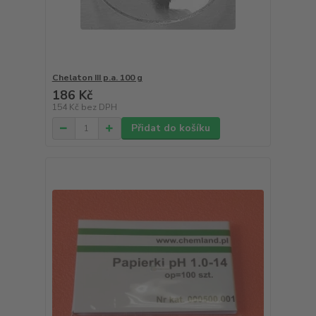
Chelaton III p.a. 100 g
186 Kč
154 Kč
bez DPH
Přidat do košíku