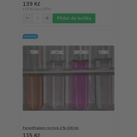
139 Kč
115 Kč
bez DPH
Přidat do košíku
Novinka
Fenolftalein roztok 1% 100 ml
115 Kč