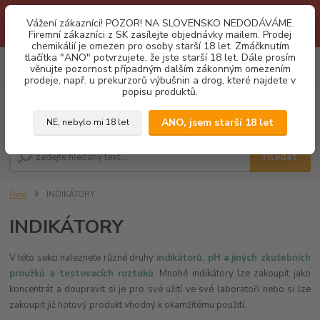
1.3 2026 zastaveny dodávky fyzickým osobám na Slovensko. Důvodem
Vážení zákazníci! POZOR! NA SLOVENSKO NEDODÁVÁME.
je neustálé porušování obchodních podmínek. Firemní zájemci o naše
Firemní zákazníci z SK zasílejte objednávky mailem. Prodej
produkty z SK zasílejte objednávky mailovou cestou. Děkujeme!
chemikálií je omezen pro osoby starší 18 let. Zmáčknutím
tlačítka "ANO" potvrzujete, že jste starší 18 let. Dále prosím
0
ks
CZK
věnujte pozornost případným dalším zákonným omezením
za
0,00 Kč
prodeje, např. u prekurzorů výbušnin a drog, které najdete v
popisu produktů.
Menu
ANO, jsem starší 18 let
NE, nebylo mi 18 let
Hledat
Úvod
INDIKÁTORY
INDIKÁTORY
V této sekci naleznete různé druhy
indikátorů, pH a jiných zkušebních
proužků a testovacích roztoků
. Mnohé indikátory lze zakoupit jako
koncentrát a doupravit si je pro své užití ve své laboratoři nebo si lze
zakoupit již hotový produkt vhodný k okamžitému použití.