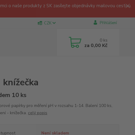
ci o naše produkty z SK zasílejte objednávky mailovou cestou.
Přihlášení
CZK
0
ks
za
0,00 Kč
 knížečka
dem 10 ks
torové papírky pro měření pH v rozsahu 1-14. Balení 100 ks,
ení - knížečka.
celý popis
tupnost
Není skladem