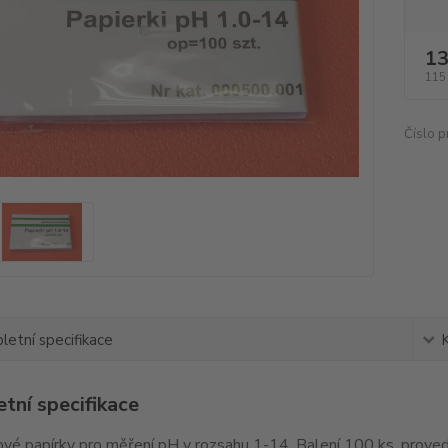
13
115
Číslo p
etní specifikace
tní specifikace
ové papírky pro měření pH v rozsahu 1-14. Balení 100 ks, provede