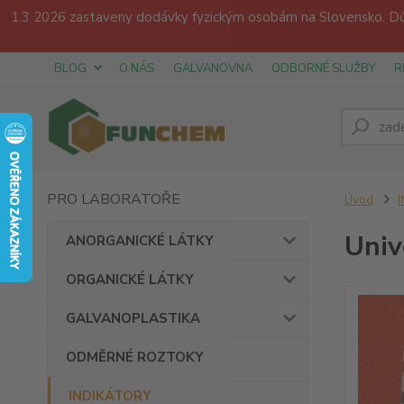
1.3 2026 zastaveny dodávky fyzickým osobám na Slovensko. Dův
BLOG
O NÁS
GALVANOVNA
ODBORNÉ SLUŽBY
R
PRO LABORATOŘE
Úvod
Univ
ANORGANICKÉ LÁTKY
ORGANICKÉ LÁTKY
GALVANOPLASTIKA
ODMĚRNÉ ROZTOKY
INDIKÁTORY