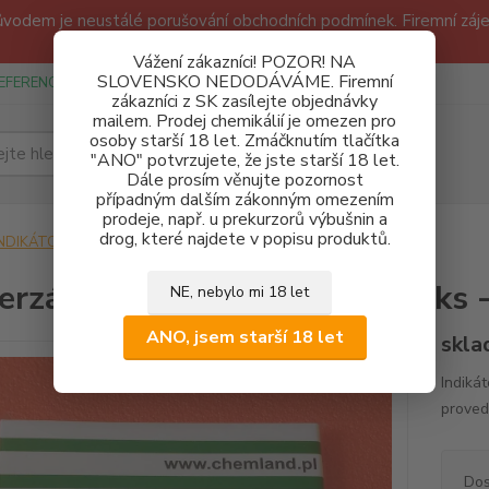
odem je neustálé porušování obchodních podmínek. Firemní zájem
Děkujeme!
Vážení zákazníci! POZOR! NA
SLOVENSKO NEDODÁVÁME. Firemní
EFERENCE
SPONZUREJEME
OBCHODNÍ PODMÍNKY A GDPR
zákazníci z SK zasílejte objednávky
mailem. Prodej chemikálií je omezen pro
osoby starší 18 let. Zmáčknutím tlačítka
Hledat
"ANO" potvrzujete, že jste starší 18 let.
Dále prosím věnujte pozornost
případným dalším zákonným omezením
prodeje, např. u prekurzorů výbušnin a
drog, které najdete v popisu produktů.
INDIKÁTORY
Univerzální pH papírky 1-14 100 ks - knížečka
erzální pH papírky 1-14 100 ks -
NE, nebylo mi 18 let
ANO, jsem starší 18 let
skla
Indiká
proved
Dos