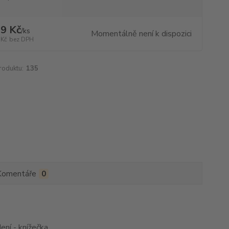
9 Kč
/
ks
Momentálně není k dispozici
 Kč
bez DPH
roduktu:
135
Komentáře
0
ní - knížečka.