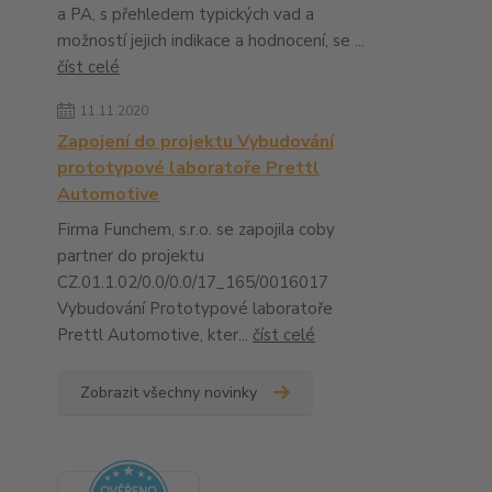
a PA, s přehledem typických vad a
možností jejich indikace a hodnocení, se ...
číst celé
11.11.2020
Zapojení do projektu Vybudování
prototypové laboratoře Prettl
Automotive
Firma Funchem, s.r.o. se zapojila coby
partner do projektu
CZ.01.1.02/0.0/0.0/17_165/0016017
Vybudování Prototypové laboratoře
Prettl Automotive, kter...
číst celé
Zobrazit všechny novinky