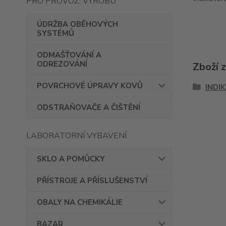
PRO PROVOZ, VÝROBU
ÚDRŽBA OBĚHOVÝCH
SYSTÉMŮ
ODMAŠŤOVÁNÍ A
ODREZOVÁNÍ
Zboží 
POVRCHOVÉ ÚPRAVY KOVŮ
INDI
ODSTRAŇOVAČE A ČIŠTĚNÍ
LABORATORNÍ VYBAVENÍ
SKLO A POMŮCKY
PŘÍSTROJE A PŘÍSLUŠENSTVÍ
OBALY NA CHEMIKÁLIE
BAZAR