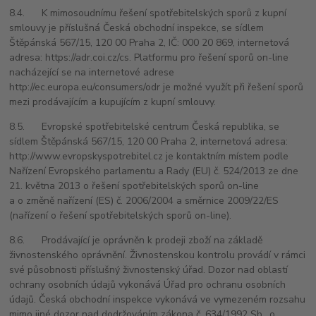
8.4. K mimosoudnímu řešení spotřebitelských sporů z kupní
smlouvy je příslušná Česká obchodní inspekce, se sídlem
Štěpánská 567/15, 120 00 Praha 2, IČ: 000 20 869, internetová
adresa: https://adr.coi.cz/cs. Platformu pro řešení sporů on-line
nacházející se na internetové adrese
http://ec.europa.eu/consumers/odr je možné využít při řešení sporů
mezi prodávajícím a kupujícím z kupní smlouvy.
8.5. Evropské spotřebitelské centrum Česká republika, se
sídlem Štěpánská 567/15, 120 00 Praha 2, internetová adresa:
http://www.evropskyspotrebitel.cz je kontaktním místem podle
Nařízení Evropského parlamentu a Rady (EU) č. 524/2013 ze dne
21. května 2013 o řešení spotřebitelských sporů on-line
a o změně nařízení (ES) č. 2006/2004 a směrnice 2009/22/ES
(nařízení o řešení spotřebitelských sporů on-line).
8.6. Prodávající je oprávněn k prodeji zboží na základě
živnostenského oprávnění. Živnostenskou kontrolu provádí v rámci
své působnosti příslušný živnostenský úřad. Dozor nad oblastí
ochrany osobních údajů vykonává Úřad pro ochranu osobních
údajů. Česká obchodní inspekce vykonává ve vymezeném rozsahu
mimo jiné dozor nad dodržováním zákona č. 634/1992 Sb., o