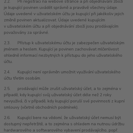
2.2. Při registraci na webové stránce a při objednávání zboží
je kupující povinen uvádět správně a pravdivě všechny údaje.
Údaje uvedené v uživatelském účtu je kupující při jakékoliv jejich
změně povinen aktualizovat. Údaje uvedené kupujícím
v uživatelském účtu a při objednávání zboží jsou prodávajícím
považovány za správné.
2.3. Přístup k uživatelskému účtu je zabezpečen uživatelským
jménem a heslem. Kupující je povinen zachovávat mlčenlivost
ohledně informací nezbytných k přístupu do jeho uživatelského
účtu.
2.4. Kupující není oprávněn umožnit využívání uživatelského
účtu třetím osobám.
2.5. prodávající může zrušit uživatelský účet, a to zejména v
případě, kdy kupující svůj uživatelský účet déle než 2 roky
nevyužívá, či v případě, kdy kupující poruší své povinnosti z kupní
smlouvy (včetně obchodních podmínek).
2.6. Kupující bere na vědomí, že uživatelský účet nemusí být
dostupný nepřetržitě, a to zejména s ohledem na nutnou údržbu
hardwarového a softwarového vybavení prodávajícího, popř.