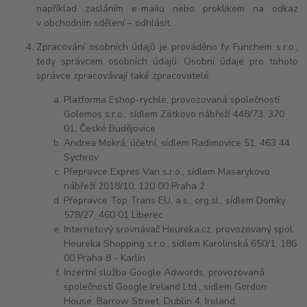
například zasláním e-mailu nebo proklikem na odkaz
v obchodním sdělení – odhlásit.
Zpracování osobních údajů je prováděno fy Funchem s.r.o.,
tedy správcem osobních údajů. Osobní údaje pro tohoto
správce zpracovávají také zpracovatelé:
Platforma Eshop-rychle, provozovaná společností
Golemos s.r.o., sídlem Zátkovo nábřeží 448/73, 370
01, České Budějovice
Andrea Mokrá, účetní, sídlem Radimovice 51, 463 44
Sychrov
Přepravce Expres Van s.r.o., sídlem Masarykovo
nábřeží 2018/10, 120 00 Praha 2
Přepravce Top Trans EU, a.s., org.sl., sídlem Domky
578/27, 460 01 Liberec
Internetový srovnávač Heureka.cz, provozovaný spol.
Heureka Shopping s.r.o., sídlem Karolinská 650/1, 186
00 Praha 8 - Karlín
Inzertní služba Google Adwords, provozovaná
společností Google Ireland Ltd., sídlem Gordon
House, Barrow Street, Dublin 4, Ireland.