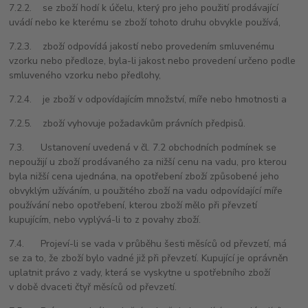
7.2.2. se zboží hodí k účelu, který pro jeho použití prodávající
uvádí nebo ke kterému se zboží tohoto druhu obvykle používá,
7.2.3. zboží odpovídá jakostí nebo provedením smluvenému
vzorku nebo předloze, byla-li jakost nebo provedení určeno podle
smluveného vzorku nebo předlohy,
7.2.4. je zboží v odpovídajícím množství, míře nebo hmotnosti a
7.2.5. zboží vyhovuje požadavkům právních předpisů.
7.3. Ustanovení uvedená v čl. 7.2 obchodních podmínek se
nepoužijí u zboží prodávaného za nižší cenu na vadu, pro kterou
byla nižší cena ujednána, na opotřebení zboží způsobené jeho
obvyklým užíváním, u použitého zboží na vadu odpovídající míře
používání nebo opotřebení, kterou zboží mělo při převzetí
kupujícím, nebo vyplývá-li to z povahy zboží.
7.4. Projeví-li se vada v průběhu šesti měsíců od převzetí, má
se za to, že zboží bylo vadné již při převzetí. Kupující je oprávněn
uplatnit právo z vady, která se vyskytne u spotřebního zboží
v době dvaceti čtyř měsíců od převzetí.