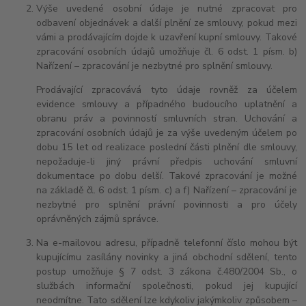
Výše uvedené osobní údaje je nutné zpracovat pro
odbavení objednávek a další plnění ze smlouvy, pokud mezi
vámi a prodávajícím dojde k uzavření kupní smlouvy. Takové
zpracování osobních údajů umožňuje čl. 6 odst. 1 písm. b)
Nařízení – zpracování je nezbytné pro splnění smlouvy.
Prodávající zpracovává tyto údaje rovněž za účelem
evidence smlouvy a případného budoucího uplatnění a
obranu práv a povinností smluvních stran. Uchování a
zpracování osobních údajů je za výše uvedeným účelem po
dobu
15 let
od realizace poslední části plnění dle smlouvy,
nepožaduje-li jiný právní předpis uchování smluvní
dokumentace po dobu delší. Takové zpracování je možné
na základě čl. 6 odst. 1 písm. c) a f) Nařízení – zpracování je
nezbytné pro splnění právní povinnosti a pro účely
oprávněných zájmů správce.
Na e-mailovou adresu, případně telefonní číslo mohou být
kupujícímu zasílány novinky a jiná obchodní sdělení, tento
postup umožňuje § 7 odst. 3 zákona č.480/2004 Sb., o
službách informační společnosti, pokud jej kupující
neodmítne. Tato sdělení lze kdykoliv jakýmkoliv způsobem –