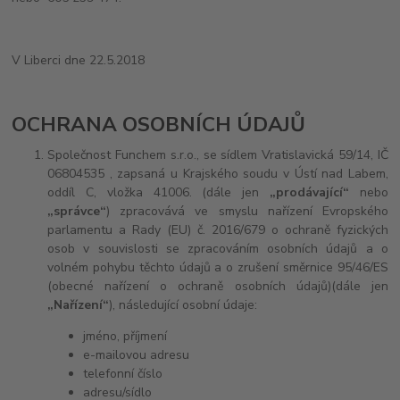
V Liberci dne 22.5.2018
OCHRANA OSOBNÍCH ÚDAJŮ
Společnost Funchem s.r.o., se sídlem Vratislavická 59/14, IČ
06804535 , zapsaná u Krajského soudu v Ústí nad Labem,
oddíl C, vložka 41006.
(dále jen
„prodávající“
nebo
„správce“
) zpracovává ve smyslu nařízení Evropského
parlamentu a Rady (EU) č. 2016/679 o ochraně fyzických
osob v souvislosti se zpracováním osobních údajů a o
volném pohybu těchto údajů a o zrušení směrnice 95/46/ES
(obecné nařízení o ochraně osobních údajů)(dále jen
„Nařízení“
), následující osobní údaje:
jméno, příjmení
e-mailovou adresu
telefonní číslo
adresu/sídlo