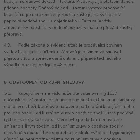
kupujícímu daňový doklad – fakturu. Prodávající
je plátc
em daně z
přidané hodnoty. Daňový doklad – fakturu vystaví prodávající
kupujícímu po uhrazení ceny zboží a zašle jej na vyžádání v
papírové podobě spolu s objednávkou. Faktura je vždy
automaticky odeslána v podobě odkazu v mailu o předání zásilky
přepravci.
4.9. Podle zákona o evidenci tržeb je prodávající povinen
vystavit kupujícímu účtenku. Zároveň je povinen zaevidovat
přijatou tržbu u správce daně online; v případě technického
výpadku pak nejpozději do 48 hodin.
5. ODSTOUPENÍ OD KUPNÍ SMLOUVY
5.1. Kupující bere na vědomí, že dle ustanovení § 1837
občanského zákoníku, nelze mimo jiné odstoupit od kupní smlouvy
o dodávce zboží, které bylo upraveno podle přání kupujícího nebo
pro jeho osobu, od kupní smlouvy o dodávce zboží, které podléhá
rychlé zkáze, jakož i zboží, které bylo po dodání nenávratně
smíseno s jiným zbožím, od kupní smlouvy o dodávce zboží v
uzavřeném obalu, které spotřebitel z obalu vyňal a z hygienických
důvodů jej není možné vrátit a od kupní smlouvy o dodávce