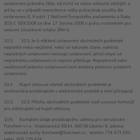
ustanovení právního řádu, od nichž se nelze smluvně odchýlit, a
jež by se v případě neexistence volby práva jinak použila dle
ustanovení čl. 6 odst. 1 Nařízení Evropského parlamentu a Rady
(ES) č. 593/2008 ze dne 17. června 2008 o právu rozhodném pro
smluvní závazkové vztahy (Řím I).
10.3. 10.3. Je-li některé ustanovení obchodních podmínek
neplatné nebo neúčinné, nebo se takovým stane, namísto
neplatných ustanovení nastoupí ustanovení, jehož smysl se
neplatnému ustanovení co nejvíce přibližuje. Neplatností nebo
neúčinností jednoho ustanovení není dotčena platnost ostatních
ustanovení.
10.4. Kupní smlouva včetně obchodních podmínek je
archivována prodávajícím v elektronické podobě a není přístupná.
10.5. 10.5. Přílohu obchodních podmínek tvoří vzorový
formulář
pro odstoupení od kupní smlouvy.
10.6. Kontaktní údaje prodávajícího: adresa pro doručování -
Funchem s.r.o., Vratislavická 59/14, 460 06 Liberec 6, adresa
elektronické pošty funchem@funchem.cz , telefon 774 473 530
nebo 605 239 474.