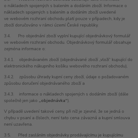
o nákladech spojených s balením a dodáním zboží. Informace o
nákladech spojených s balením a dodáním zboží uvedené
ve webovém rozhraní obchodu platí pouze v případech, kdy je
zboží doručováno v rámci území České republiky.
3.4. Pro objednání zboží vyplní kupující objednávkový formulář
ve webovém rozhraní obchodu. Objednávkový formulář obsahuje
zejména informace o:
3.4.1. objednávaném zboží (objednávané zboží „vloží“ kupující do
elektronického nákupního košíku webového rozhraní obchodu),
3.4.2. způsobu úhrady kupní ceny zboží, údaje o požadovaném
způsobu doručení objednávaného zboží a
3.4.3. informace o nákladech spojených s dodáním zboží (dále
společně jen jako
„objednávka“
).
V případě uvedení takové ceny, při níž je zjevné, že se jedná o
chybu v psaní a číslech, není tato cena závazná a kupní smlouva
není uzavřena.
3.5. Před zasláním objednávky prodávajícímu je kupujícímu