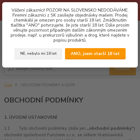
1.3 2026 zastaveny dodávky fyzickým osobám na Slovensko. Důvodem
Vážení zákazníci! POZOR! NA SLOVENSKO NEDODÁVÁME.
je neustálé porušování obchodních podmínek. Firemní zájemci o naše
Firemní zákazníci z SK zasílejte objednávky mailem. Prodej
produkty z SK zasílejte objednávky mailovou cestou. Děkujeme!
chemikálií je omezen pro osoby starší 18 let. Zmáčknutím
tlačítka "ANO" potvrzujete, že jste starší 18 let. Dále prosím
0
ks
CZK
věnujte pozornost případným dalším zákonným omezením
za
0,00 Kč
prodeje, např. u prekurzorů výbušnin a drog, které najdete v
popisu produktů.
Menu
ANO, jsem starší 18 let
NE, nebylo mi 18 let
Hledat
Úvod
OBCHODNÍ PODMÍNKY A GDPR
OBCHODNÍ PODMÍNKY
1. ÚVODNÍ USTANOVENÍ
1.1. Tyto obchodní podmínky (dále jen
„obchodní podmínky“
)
obchodní společnosti Funchem s.r.o., se sídlem Vratislavická