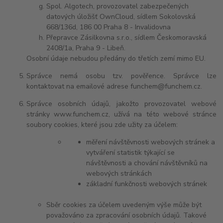
Spol. Algotech, provozovatel zabezpečených
datových úložišť OwnCloud, sídlem Sokolovská
668/136d, 186 00 Praha 8 - Invalidovna
Přepravce Zásilkovna s.r.o., sídlem Českomoravská
2408/1a, Praha 9 - Libeň.
Osobní údaje nebudou předány do třetích zemí mimo EU.
Správce nemá osobu tzv. pověřence. Správce lze
kontaktovat na emailové adrese funchem@funchem.cz.
Správce osobních údajů, jakožto provozovatel webové
stránky
www.funchem.cz
, užívá na této webové stránce
soubory cookies, které jsou zde užity za účelem:
měření návštěvnosti webových stránek a
vytváření statistik týkající se
návštěvnosti a chování návštěvníků na
webových stránkách
základní funkčnosti webových stránek
Sběr cookies za účelem uvedeným výše může být
považováno za zpracování osobních údajů. Takové