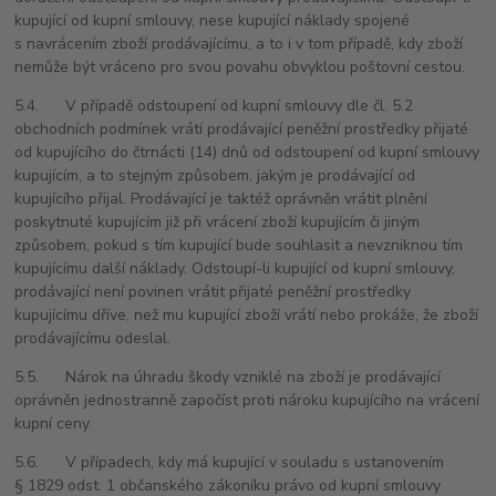
kupující od kupní smlouvy, nese kupující náklady spojené
s navrácením zboží prodávajícímu, a to i v tom případě, kdy zboží
nemůže být vráceno pro svou povahu obvyklou poštovní cestou.
5.4. V případě odstoupení od kupní smlouvy dle čl. 5.2
obchodních podmínek vrátí prodávající peněžní prostředky přijaté
od kupujícího do čtrnácti (14) dnů od odstoupení od kupní smlouvy
kupujícím, a to stejným způsobem, jakým je prodávající od
kupujícího přijal. Prodávající je taktéž oprávněn vrátit plnění
poskytnuté kupujícím již při vrácení zboží kupujícím či jiným
způsobem, pokud s tím kupující bude souhlasit a nevzniknou tím
kupujícímu další náklady. Odstoupí-li kupující od kupní smlouvy,
prodávající není povinen vrátit přijaté peněžní prostředky
kupujícímu dříve, než mu kupující zboží vrátí nebo prokáže, že zboží
prodávajícímu odeslal.
5.5. Nárok na úhradu škody vzniklé na zboží je prodávající
oprávněn jednostranně započíst proti nároku kupujícího na vrácení
kupní ceny.
5.6. V případech, kdy má kupující v souladu s ustanovením
§ 1829 odst. 1 občanského zákoníku právo od kupní smlouvy