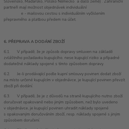
Slovensko, Maďarsko, Polsko Německo a další země) . Zahraniční
partneři mají možnost objednávek individuální
e - mailovou cestou s individuálním vyčíslením
přepravného a platbou předem na účet.
6. PŘEPRAVA A DODÁNÍ ZBOŽÍ
6.1. V případě, že je způsob dopravy smluven na základě
zvláštního požadavku kupujícího, nese kupující riziko a případné
dodatečné náklady spojené s tímto způsobem dopravy.
6.2. Je-li prodávající podle kupní smlouvy povinen dodat zboží
na místo určené kupujícím v objednávce, je kupující povinen převzít
zboží při dodání.
6.3. V případě, že je z důvodů na straně kupujícího nutno zboží
doručovat opakovaně nebo jiným způsobem, než bylo uvedeno
v objednávce, je kupující povinen uhradit náklady spojené
s opakovaným doručováním zboží, resp. náklady spojené s jiným
způsobem doručení.