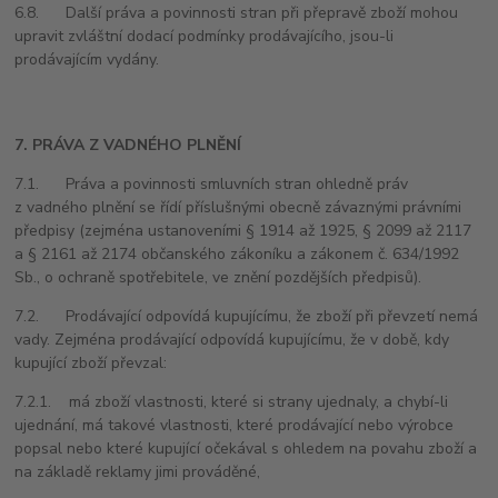
6.8. Další práva a povinnosti stran při přepravě zboží mohou
upravit zvláštní dodací podmínky prodávajícího, jsou-li
prodávajícím vydány.
7. PRÁVA Z VADNÉHO PLNĚNÍ
7.1. Práva a povinnosti smluvních stran ohledně práv
z vadného plnění se řídí příslušnými obecně závaznými právními
předpisy (zejména ustanoveními § 1914 až 1925, § 2099 až 2117
a § 2161 až 2174 občanského zákoníku a zákonem č. 634/1992
Sb., o ochraně spotřebitele, ve znění pozdějších předpisů).
7.2. Prodávající odpovídá kupujícímu, že zboží při převzetí nemá
vady. Zejména prodávající odpovídá kupujícímu, že v době, kdy
kupující zboží převzal:
7.2.1. má zboží vlastnosti, které si strany ujednaly, a chybí-li
ujednání, má takové vlastnosti, které prodávající nebo výrobce
popsal nebo které kupující očekával s ohledem na povahu zboží a
na základě reklamy jimi prováděné,