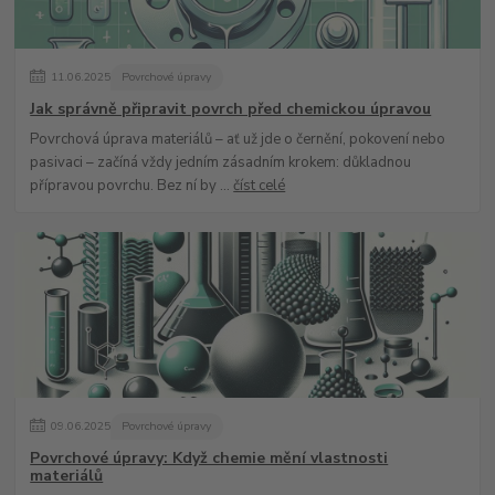
11
.
06
.
2025
Povrchové úpravy
Jak správně připravit povrch před chemickou úpravou
Povrchová úprava materiálů – ať už jde o černění, pokovení nebo
pasivaci – začíná vždy jedním zásadním krokem: důkladnou
přípravou povrchu. Bez ní by ...
číst celé
09
.
06
.
2025
Povrchové úpravy
Povrchové úpravy: Když chemie mění vlastnosti
materiálů