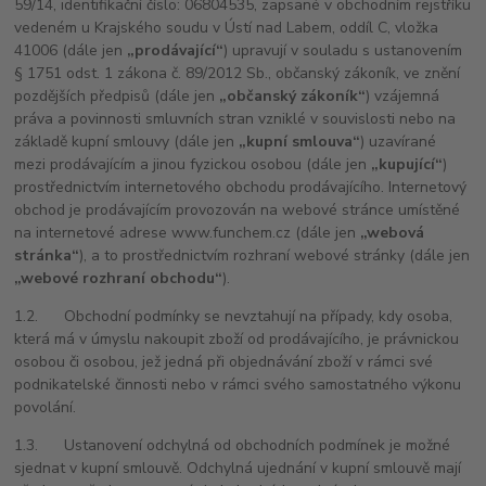
59/14, identifikační číslo: 06804535, zapsané v obchodním rejstříku
vedeném u Krajského soudu v Ústí nad Labem, oddíl C, vložka
41006 (dále jen
„prodávající“
) upravují v souladu s ustanovením
§ 1751 odst. 1 zákona č. 89/2012 Sb., občanský zákoník, ve znění
pozdějších předpisů (dále jen
„občanský zákoník“
) vzájemná
práva a povinnosti smluvních stran vzniklé v souvislosti nebo na
základě kupní smlouvy (dále jen
„kupní smlouva“
) uzavírané
mezi prodávajícím a jinou fyzickou osobou (dále jen
„kupující“
)
prostřednictvím internetového obchodu prodávajícího. Internetový
obchod je prodávajícím provozován na webové stránce umístěné
na internetové adrese www.funchem.cz (dále jen
„webová
stránka“
), a to prostřednictvím rozhraní webové stránky (dále jen
„webové rozhraní obchodu“
).
1.2. Obchodní podmínky se nevztahují na případy, kdy osoba,
která má v úmyslu nakoupit zboží od prodávajícího, je právnickou
osobou či osobou, jež jedná při objednávání zboží v rámci své
podnikatelské činnosti nebo v rámci svého samostatného výkonu
povolání.
1.3. Ustanovení odchylná od obchodních podmínek je možné
sjednat v kupní smlouvě. Odchylná ujednání v kupní smlouvě mají