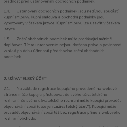
přednost před ustanoveními obchodních podmínek.
1.4. Ustanovení obchodních podmínek jsou nedílnou součástí
kupní smlouvy. Kupní smlouva a obchodní podmínky jsou
vyhotoveny v českém jazyce. Kupní smlouvu lze uzavřít v českém
jazyce.
1.5. Znění obchodních podmínek může prodávající měnit či
doplňovat. Tímto ustanovením nejsou dotčena práva a povinnosti
vzniklá po dobu účinnosti předchozího znění obchodních
podmínek.
2. UŽIVATELSKÝ ÚČET
2.1. Na základě registrace kupujícího provedené na webové
stránce může kupující přistupovat do svého uživatelského
rozhraní. Ze svého uživatelského rozhraní může kupující provádět
objednávání zboží (dále jen
„uživatelský účet“
). Kupující může
provádět objednávání zboží též bez registrace přímo z webového
rozhraní obchodu.