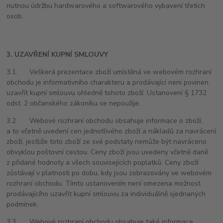
nutnou údržbu hardwarového a softwarového vybavení třetích
osob.
3. UZAVŘENÍ KUPNÍ SMLOUVY
3.1. Veškerá prezentace zboží umístěná ve webovém rozhraní
obchodu je informativního charakteru a prodávající není povinen
uzavřít kupní smlouvu ohledně tohoto zboží. Ustanovení § 1732
odst. 2 občanského zákoníku se nepoužije.
3.2. Webové rozhraní obchodu obsahuje informace o zboží,
a to včetně uvedení cen jednotlivého zboží a nákladů za navrácení
zboží, jestliže toto zboží ze své podstaty nemůže být navráceno
obvyklou poštovní cestou. Ceny zboží jsou uvedeny včetně daně
z přidané hodnoty a všech souvisejících poplatků. Ceny zboží
zůstávají v platnosti po dobu, kdy jsou zobrazovány ve webovém
rozhraní obchodu. Tímto ustanovením není omezena možnost
prodávajícího uzavřít kupní smlouvu za individuálně sjednaných
podmínek.
3.3. Webové rozhraní obchodu obsahuje také informace