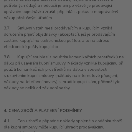
potřebných údajů a nedoloží je ani po výzvě, je prodávající
oprávněn objednávku zrušit, příp. hlásit pokus o neoprávněný
nákup příslušným úřadům.
3.7. Smluvní vztah mezi prodávajícím a kupujícím vzniká
doručením přijetí objednávky (akceptací), jež je prodávajícím
zasláno kupujícímu elektronickou poštou, a to na adresu
elektronické pošty kupujícího.
3.8. Kupující souhlasí s použitím komunikačních prostředků na
dálku při uzavírání kupní smlouvy. Náklady vzniklé kupujícímu při
použití komunikačních prostředků na dálku v souvislosti
s uzavřením kupní smlouvy (náklady na internetové připojení,
náklady na telefonní hovory) si hradí kupující sám, přičemž tyto
náklady se neliší od základní sazby.
4. CENA ZBOŽÍ A PLATEBNÍ PODMÍNKY
4.1. Cenu zboží a případné náklady spojené s dodáním zboží
dle kupní smlouvy může kupující uhradit prodávajícímu