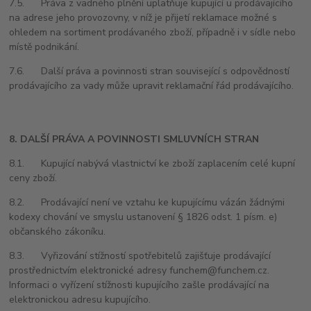
7.5. Práva z vadného plnění uplatňuje kupující u prodávajícího
na adrese jeho provozovny, v níž je přijetí reklamace možné s
ohledem na sortiment prodávaného zboží, případně i v sídle nebo
místě podnikání.
7.6. Další práva a povinnosti stran související s odpovědností
prodávajícího za vady může upravit reklamační řád prodávajícího.
8. DALŠÍ PRÁVA A POVINNOSTI SMLUVNÍCH STRAN
8.1. Kupující nabývá vlastnictví ke zboží zaplacením celé kupní
ceny zboží.
8.2. Prodávající není ve vztahu ke kupujícímu vázán žádnými
kodexy chování ve smyslu ustanovení § 1826 odst. 1 písm. e)
občanského zákoníku.
8.3. Vyřizování stížností spotřebitelů zajišťuje prodávající
prostřednictvím elektronické adresy funchem@funchem.cz.
Informaci o vyřízení stížnosti kupujícího zašle prodávající na
elektronickou adresu kupujícího.