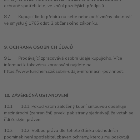
ochraně spotřebitele, ve znění pozdějších předpisů.
8.7. Kupující tímto přebírá na sebe nebezpečí změny okolností
ve smyslu § 1765 odst. 2 občanského zákoníku.
9. OCHRANA OSOBNÍCH ÚDAJŮ
9.1. Prodávající zpracovává osobní údaje kupujícího. Více
informací k takovému zpracování najdete
na
https://www.funchem.cz/osobni-udaje-informacni-povinnost.
10. ZÁVĚREČNÁ USTANOVENÍ
10.1. 10.1. Pokud vztah založený kupní smlouvou obsahuje
mezinárodní (zahraniční) prvek, pak strany sjednávají, že vztah se
řídí českým právem.
10.2. 10.2. Volbou práva dle tohoto článku obchodních
podmínek není spotřebitel zbaven ochrany, kterou mu poskytují