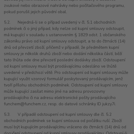
zvukové nebo obrazové nahrávky nebo počítačového programu,
pokud porušil jejich původní obal.
5.2. Nejedná-li se o případ uvedený v čl. 5.1 obchodních
podmínek či o jiný případ, kdy nelze od kupní smlouvy odstoupit,
má kupující v souladu s ustanovením § 1829 odst. 1 občanského
zákoníku právo od kupní smlouvy odstoupit, a to do čtrnácti (14)
dnů od převzetí zboží, přičemž v případě, že předmětem kupní
smlouvy je několik druhů zboží nebo dodání několika částí, běží
tato lhůta ode dne převzetí poslední dodávky zboží. Odstoupení
od kupní smlouvy musí být prodávajícímu odesláno ve lhůtě
uvedené v předchozí větě. Pro odstoupení od kupní smlouvy může
kupující využit vzorový formulář poskytovaný prodávajícím, jenž
tvoří přílohu obchodních podmínek. Odstoupení od kupní smlouvy
může kupující zasílat mimo jiné na adresu provozovny
prodávajícího či na adresu elektronické pošty prodávajícího
funchem@funchem.cz, resp. do datové schránky ID jukzy7i.
5.3. V případě odstoupení od kupní smlouvy dle čl. 5.2
obchodních podmínek se kupní smlouva od počátku ruší. Zboží
musí být kupujícím prodávajícímu vráceno do čtrnácti (14) dnů od
doručení odstoupení od kupní smlouvy prodávajícímu. Odstoupí-li