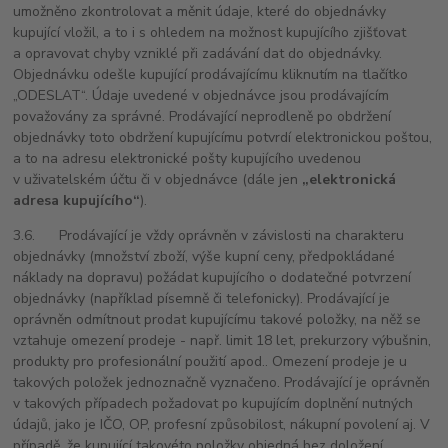
umožněno zkontrolovat a měnit údaje, které do objednávky
kupující vložil, a to i s ohledem na možnost kupujícího zjišťovat
a opravovat chyby vzniklé při zadávání dat do objednávky.
Objednávku odešle kupující prodávajícímu kliknutím na tlačítko
„ODESLAT“
. Údaje uvedené v objednávce jsou prodávajícím
považovány za správné. Prodávající neprodleně po obdržení
objednávky toto obdržení kupujícímu potvrdí elektronickou poštou,
a to na adresu elektronické pošty kupujícího uvedenou
v uživatelském účtu či v objednávce (dále jen
„elektronická
adresa kupujícího“
).
3.6. Prodávající je vždy oprávněn v závislosti na charakteru
objednávky (množství zboží, výše kupní ceny, předpokládané
náklady na dopravu) požádat kupujícího o dodatečné potvrzení
objednávky (například písemně či telefonicky). Prodávající je
oprávněn odmítnout prodat kupujícímu takové položky, na něž se
vztahuje omezení prodeje - např. limit 18 let, prekurzory výbušnin,
produkty pro profesionální použití apod.. Omezení prodeje je u
takových položek jednoznačně vyznačeno. Prodávající je oprávněn
v takových případech požadovat po kupujícím doplnění nutných
údajů, jako je IČO, OP, profesní způsobilost, nákupní povolení aj. V
případě, že kupující takovéto položky objedná bez doložení