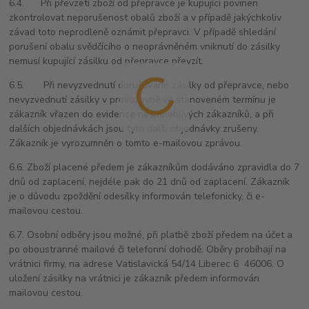
6.4. Při převzetí zboží od přepravce je kupující povinen
zkontrolovat neporušenost obalů zboží a v případě jakýchkoliv
závad toto neprodleně oznámit přepravci. V případě shledání
porušení obalu svědčícího o neoprávněném vniknutí do zásilky
nemusí kupující zásilku od přepravce převzít.
6.5. Při nevyzvednutí doručované zásilky od přepravce, nebo
nevyzvednutí zásilky v provozovně ve stanoveném termínu je
zákazník vřazen do evidence nespolehlivých zákazníků, a při
dalších objednávkách jsou tyto další objednávky zrušeny.
Zákazník je vyrozumněn o tomto e-mailovou zprávou.
6.6. Zboží placené předem je zákazníkům dodáváno zpravidla do 7
dnů od zaplacení, nejdéle pak do 21 dnů od zaplacení. Zákazník
je o důvodu zpoždění odesílky informován telefonicky, či e-
mailovou cestou.
6.7. Osobní odběry jsou možné, při platbě zboží předem na účet a
po oboustranné mailové či telefonní dohodě. Oběry probíhají na
vrátnici firmy, na adrese Vatislavická 54/14 Liberec 6 46006. O
uložení zásilky na vrátnici je zákazník předem informován
mailovou cestou.