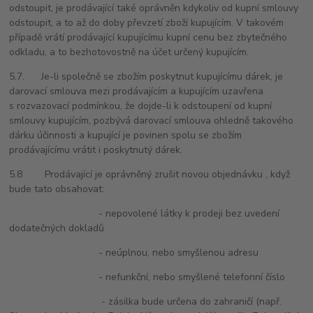
odstoupit, je prodávající také oprávněn kdykoliv od kupní smlouvy
odstoupit, a to až do doby převzetí zboží kupujícím. V takovém
případě vrátí prodávající kupujícímu kupní cenu bez zbytečného
odkladu, a to bezhotovostně na účet určený kupujícím.
5.7. Je-li společně se zbožím poskytnut kupujícímu dárek, je
darovací smlouva mezi prodávajícím a kupujícím uzavřena
s rozvazovací podmínkou, že dojde-li k odstoupení od kupní
smlouvy kupujícím, pozbývá darovací smlouva ohledně takového
dárku účinnosti a kupující je povinen spolu se zbožím
prodávajícímu vrátit i poskytnutý dárek.
5.8 Prodávající je oprávněný zrušit novou objednávku , když
bude tato obsahovat:
- nepovolené látky k prodeji bez uvedení
dodatečných dokladů
- neúplnou, nebo smyšlenou adresu
- nefunkční, nebo smyšlené telefonní číslo
- zásilka bude určena do zahraničí (např.