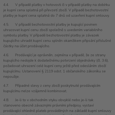
4.4. V případě platby v hotovosti či v případě platby na dobírku
je kupní cena splatná při převzetí zboží. V případě bezhotovostní
platby je kupní cena splatná do 7 dnů od uzavření kupní smlouvy.
4.5. V případě bezhotovostní platby je kupující povinen
uhrazovat kupní cenu zboží společně s uvedením variabilního
symbolu platby. V případě bezhotovostní platby je závazek
kupujícího uhradit kupní cenu splněn okamžikem připsání příslušné
částky na účet prodávajícího.
4.6. Prodávající je oprávněn, zejména v případě, že ze strany
kupujícího nedojde k dodatečnému potvrzení objednávky (čl. 3.6),
požadovat uhrazení celé kupní ceny ještě před odesláním zboží
kupujícímu. Ustanovení § 2119 odst. 1 občanského zákoníku se
nepoužije.
4.7. Případné slevy z ceny zboží poskytnuté prodávajícím
kupujícímu nelze vzájemně kombinovat.
4.8. Je-li to v obchodním styku obvyklé nebo je-li tak
stanoveno obecně závaznými právními předpisy, vystaví
prodávající ohledně plateb prováděných na základě kupní smlouvy