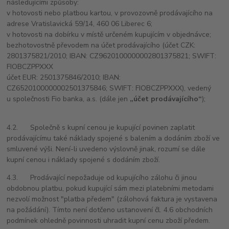
následujícími způsoby:
v hotovosti nebo platbou kartou, v provozovně prodávajícího na
adrese
Vratislavická 59/14, 460 06 Liberec 6;
v hotovosti na dobírku v místě určeném kupujícím v objednávce;
bezhotovostně převodem na účet prodávajícího (účet CZK:
2801375821/2010; IBAN: CZ9620100000002801375821; SWIFT:
FIOBCZPPXXX
účet EUR: 2501375846/2010; IBAN:
CZ6520100000002501375846; SWIFT: FIOBCZPPXXX), vedený
u společnosti Fio banka, a.s. (dále jen
„účet prodávajícího“
);
4.2. Společně s kupní cenou je kupující povinen zaplatit
prodávajícímu také náklady spojené s balením a dodáním zboží ve
smluvené výši. Není-li uvedeno výslovně jinak, rozumí se dále
kupní cenou i náklady spojené s dodáním zboží.
4.3. Prodávající nepožaduje od kupujícího zálohu či jinou
obdobnou platbu, pokud kupující sám mezi platebními metodami
nezvolí možnost "platba předem" (zálohová faktura je vystavena
na požádání). Tímto není dotčeno ustanovení čl. 4.6 obchodních
podmínek ohledně povinnosti uhradit kupní cenu zboží předem.