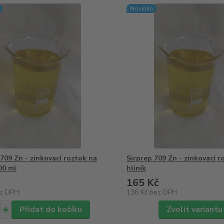
Novinka
 709 Zn - zinkovací roztok na
Sirprep 709 Zn - zinkovací r
00 ml
hliník
165 Kč
z DPH
136 Kč
bez DPH
Přidat do košíku
Zvolit variantu