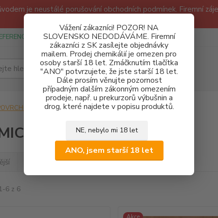
odem je neustálé porušování obchodních podmínek. Firemní zájem
Děkujeme!
Vážení zákazníci! POZOR! NA
SLOVENSKO NEDODÁVÁME. Firemní
EFERENCE
SPONZUREJEME
OBCHODNÍ PODMÍNKY A GDPR
zákazníci z SK zasílejte objednávky
mailem. Prodej chemikálií je omezen pro
osoby starší 18 let. Zmáčknutím tlačítka
Hledat
"ANO" potvrzujete, že jste starší 18 let.
Dále prosím věnujte pozornost
případným dalším zákonným omezením
prodeje, např. u prekurzorů výbušnin a
drog, které najdete v popisu produktů.
POVRCHOVÉ ÚPRAVY KOVŮ
CHEMICKÁ MĚĎ A ZINEK
MICKÁ MĚĎ A ZINEK
NE, nebylo mi 18 let
ANO, jsem starší 18 let
jší
Nejlevnější
Nejdražší
1-6 z 6
Akce