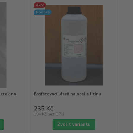
Akce
Novinka
oztok na
Fosfátovací lázeň na ocel a litinu
235 Kč
194 Kč
bez DPH
Zvolit variantu