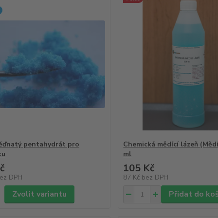
ěďnatý pentahydrát pro
Chemická mědící lázeň (Měd
ku
ml
č
105 Kč
ez DPH
87 Kč
bez DPH
Zvolit variantu
Přidat do ko