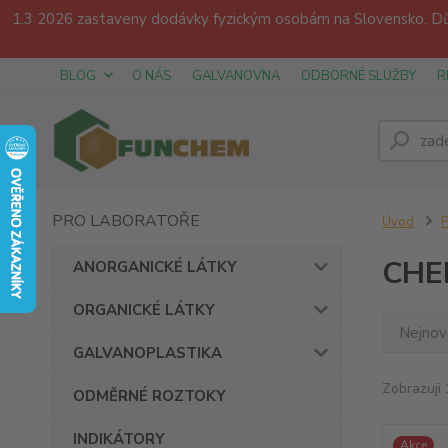
1.3 2026 zastaveny dodávky fyzickým osobám na Slovensko. Dův
BLOG
O NÁS
GALVANOVNA
ODBORNÉ SLUŽBY
R
PRO LABORATOŘE
Úvod
CHE
ANORGANICKÉ LÁTKY
ORGANICKÉ LÁTKY
Nejnově
GALVANOPLASTIKA
Zobrazuji 
ODMĚRNÉ ROZTOKY
INDIKÁTORY
Akce