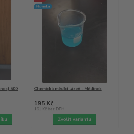
Novinka
ínek) 500
Chemická mědící lázeň - Mědínek
195 Kč
161 Kč
bez DPH
šíku
Zvolit variantu