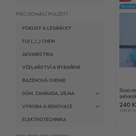
Novinka
PRO DOMÁCÍ POUŽITÍ
POKUSY A LEGRÁCKY
FUJ (_!_) CHEM
AKVARISTIKA
VČELAŘSTVÍ A RYBAŘENÍ
BAZÉNOVÁ CHEMIE
Síran m
DŮM, ZAHRADA, DÍLNA
galvani
240 K
VÝROBA A RENOVACE
198 Kč
b
ELEKTROTECHNIKA