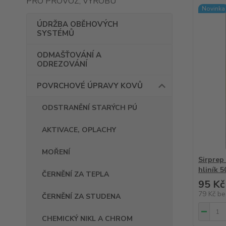
PRO PROVOZ, VÝROBU
Novinka
ÚDRŽBA OBĚHOVÝCH
SYSTÉMŮ
ODMAŠŤOVÁNÍ A
ODREZOVÁNÍ
POVRCHOVÉ ÚPRAVY KOVŮ
ODSTRANĚNÍ STARÝCH PÚ
AKTIVACE, OPLACHY
MOŘENÍ
Sirprep
hliník 5
ČERNĚNÍ ZA TEPLA
95 Kč
79 Kč
be
ČERNĚNÍ ZA STUDENA
CHEMICKÝ NIKL A CHROM