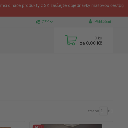
ci o naše produkty z SK zasílejte objednávky mailovou cestou.
Přihlášení
CZK
0
ks
za
0,00 Kč
strana
z 1
Akce