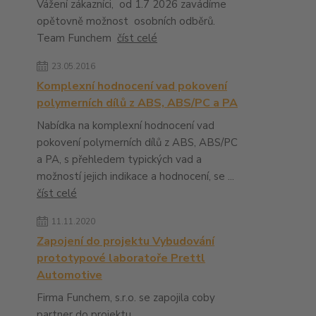
Vážení zákazníci, od 1.7 2026 zavádíme
opětovně možnost osobních odběrů.
Team Funchem
číst celé
23.05.2016
Komplexní hodnocení vad pokovení
polymerních dílů z ABS, ABS/PC a PA
Nabídka na komplexní hodnocení vad
pokovení polymerních dílů z ABS, ABS/PC
a PA, s přehledem typických vad a
možností jejich indikace a hodnocení, se ...
číst celé
11.11.2020
Zapojení do projektu Vybudování
prototypové laboratoře Prettl
Automotive
Firma Funchem, s.r.o. se zapojila coby
partner do projektu