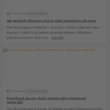
11
.
06
.
2025
Povrchové úpravy
Jak správně připravit povrch před chemickou úpravou
Povrchová úprava materiálů – ať už jde o černění, pokovení nebo
pasivaci – začíná vždy jedním zásadním krokem: důkladnou
přípravou povrchu. Bez ní by ...
číst celé
09
.
06
.
2025
Povrchové úpravy
Povrchové úpravy: Když chemie mění vlastnosti
materiálů
Povrchová úprava je proces, při kterém se mění vlastnosti povrchu