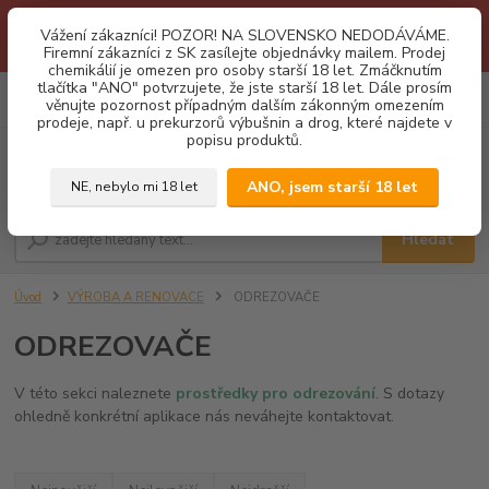
1.3 2026 zastaveny dodávky fyzickým osobám na Slovensko. Důvodem
Vážení zákazníci! POZOR! NA SLOVENSKO NEDODÁVÁME.
je neustálé porušování obchodních podmínek. Firemní zájemci o naše
Firemní zákazníci z SK zasílejte objednávky mailem. Prodej
produkty z SK zasílejte objednávky mailovou cestou. Děkujeme!
chemikálií je omezen pro osoby starší 18 let. Zmáčknutím
tlačítka "ANO" potvrzujete, že jste starší 18 let. Dále prosím
0
ks
CZK
věnujte pozornost případným dalším zákonným omezením
za
0,00 Kč
prodeje, např. u prekurzorů výbušnin a drog, které najdete v
popisu produktů.
Menu
ANO, jsem starší 18 let
NE, nebylo mi 18 let
Hledat
Úvod
VÝROBA A RENOVACE
ODREZOVAČE
ODREZOVAČE
V této sekci naleznete
prostředky pro odrezování
. S dotazy
ohledně konkrétní aplikace nás neváhejte kontaktovat.