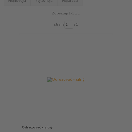
Nejnovější
Nejlevnější
Nejdražší
Zobrazuji 1-1 z 1
strana
z 1
Odrezovač - silný