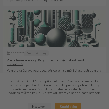
přípravou povrchu. Bez ní by ...
číst celé
09
.
06
.
2025
Povrchové úpravy
Povrchové úpravy: Když chemie mění vlastnosti
materiálů
Povrchová úprava je proces, při kterém se mění vlastnosti povrchu
materiálu – ať už kvůli ochraně, estetice, nebo funkčnosti. V chemii a
průmyslu hraj...
číst celé
Pro základní funkčnost, zpříjemnění používání webu, analytické
účely a v případě udělení souhlasu také pro účely cílení reklamy
využíváme soubory cookies. Nastavení vlastních preferencí
cookies můžete kdykoli upravit odkazem ve spodní části stránek.
Zobrazit všechny články
Souhlasím
Nastavení