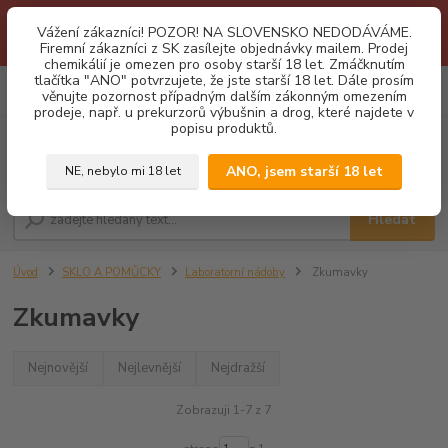
1.3 2026 zastaveny dodávky fyzickým osobám na Slovensko. Důvodem
Vážení zákazníci! POZOR! NA SLOVENSKO NEDODÁVÁME.
je neustálé porušování obchodních podmínek. Firemní zájemci o naše
Firemní zákazníci z SK zasílejte objednávky mailem. Prodej
produkty z SK zasílejte objednávky mailovou cestou. Děkujeme!
chemikálií je omezen pro osoby starší 18 let. Zmáčknutím
tlačítka "ANO" potvrzujete, že jste starší 18 let. Dále prosím
0
ks
CZK
věnujte pozornost případným dalším zákonným omezením
za
0,00 Kč
prodeje, např. u prekurzorů výbušnin a drog, které najdete v
popisu produktů.
Menu
ANO, jsem starší 18 let
NE, nebylo mi 18 let
Hledat
Úvod
SKLO A POMŮCKY
Laboratorní nádoby
Zkumavky
Zkumavky
Nejnovější
Nejlevnější
Nejdražší
Zobrazuji 1-7 z 7