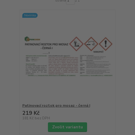
strana
z 1
Novinka
Patinovací roztok pro mosaz - černá I
219 Kč
181 Kč
bez DPH
Zvolit variantu