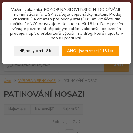
1.3 2026 zastaveny dodávky fyzickým osobám na Slovensko. Důvodem
Vážení zákazníci! POZOR! NA SLOVENSKO NEDODÁVÁME.
je neustálé porušování obchodních podmínek. Firemní zájemci o naše
Firemní zákazníci z SK zasílejte objednávky mailem. Prodej
produkty z SK zasílejte objednávky mailovou cestou. Děkujeme!
chemikálií je omezen pro osoby starší 18 let. Zmáčknutím
tlačítka "ANO" potvrzujete, že jste starší 18 let. Dále prosím
0
ks
CZK
věnujte pozornost případným dalším zákonným omezením
za
0,00 Kč
prodeje, např. u prekurzorů výbušnin a drog, které najdete v
popisu produktů.
Menu
ANO, jsem starší 18 let
NE, nebylo mi 18 let
Hledat
Úvod
VÝROBA A RENOVACE
PATINOVÁNÍ MOSAZI
PATINOVÁNÍ MOSAZI
Nejnovější
Nejlevnější
Nejdražší
Zobrazuji 1-7 z 7