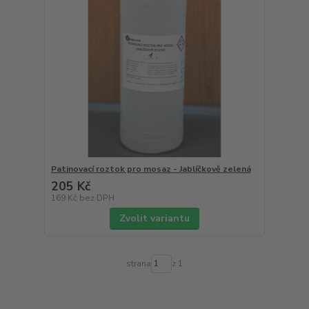
Patinovací roztok pro mosaz - Jablíčkově zelená
205 Kč
169 Kč
bez DPH
Zvolit variantu
strana
z 1