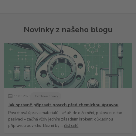
Novinky z našeho blogu
11
.
06
.
2025
Povrchové úpravy
Jak správně připravit povrch před chemickou úpravou
Povrchová úprava materiálů – ať už jde o černění, pokovení nebo
pasivaci – začíná vždy jedním zásadním krokem: důkladnou
přípravou povrchu. Bez ní by ...
číst celé