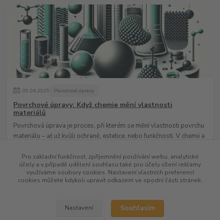
09
.
06
.
2025
Povrchové úpravy
Povrchové úpravy: Když chemie mění vlastnosti
materiálů
Povrchová úprava je proces, při kterém se mění vlastnosti povrchu
materiálu – ať už kvůli ochraně, estetice, nebo funkčnosti. V chemii a
průmyslu hraj...
číst celé
Pro základní funkčnost, zpříjemnění používání webu, analytické
účely a v případě udělení souhlasu také pro účely cílení reklamy
využíváme soubory cookies. Nastavení vlastních preferencí
cookies můžete kdykoli upravit odkazem ve spodní části stránek.
Zobrazit všechny články
Souhlasím
Nastavení