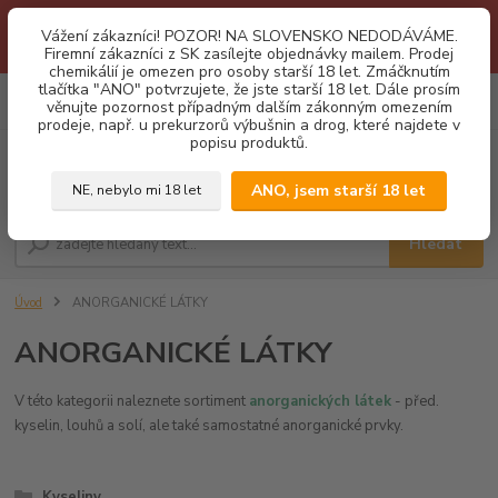
1.3 2026 zastaveny dodávky fyzickým osobám na Slovensko. Důvodem
Vážení zákazníci! POZOR! NA SLOVENSKO NEDODÁVÁME.
je neustálé porušování obchodních podmínek. Firemní zájemci o naše
Firemní zákazníci z SK zasílejte objednávky mailem. Prodej
produkty z SK zasílejte objednávky mailovou cestou. Děkujeme!
chemikálií je omezen pro osoby starší 18 let. Zmáčknutím
tlačítka "ANO" potvrzujete, že jste starší 18 let. Dále prosím
0
ks
CZK
věnujte pozornost případným dalším zákonným omezením
za
0,00 Kč
prodeje, např. u prekurzorů výbušnin a drog, které najdete v
popisu produktů.
Menu
ANO, jsem starší 18 let
NE, nebylo mi 18 let
Hledat
Úvod
ANORGANICKÉ LÁTKY
ANORGANICKÉ LÁTKY
V této kategorii naleznete sortiment
anorganických látek
- před.
kyselin, louhů a solí, ale také samostatné anorganické prvky.
Kyseliny