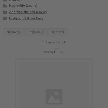
Hydroxidy (Louhy)
Anorganické soli a oxidy
Prvky a práškové kovy
Nejnovější
Nejlevnější
Nejdražší
Zobrazuji 1-1 z 1
strana
z 1