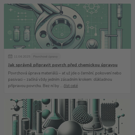
11
.
06
.
2025
Povrchové úpravy
Jak správně připravit povrch před chemickou úpravou
Povrchová úprava materiálů – ať už jde o černění, pokovení nebo
pasivaci – začíná vždy jedním zásadním krokem: důkladnou
přípravou povrchu. Bez ní by ...
číst celé