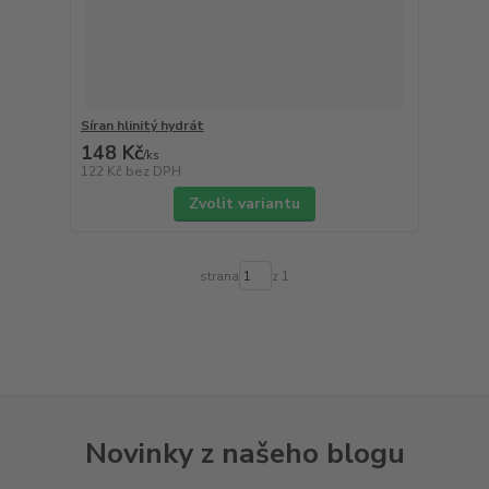
Síran hlinitý hydrát
148 Kč
/
ks
122 Kč
bez DPH
Zvolit variantu
strana
z 1
Novinky z našeho blogu