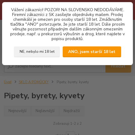
1.3 2026 zastaveny dodávky fyzickým osobám na Slovensko. Důvodem
Vážení zákazníci! POZOR! NA SLOVENSKO NEDODÁVÁME.
je neustálé porušování obchodních podmínek. Firemní zájemci o naše
Firemní zákazníci z SK zasílejte objednávky mailem. Prodej
produkty z SK zasílejte objednávky mailovou cestou. Děkujeme!
chemikálií je omezen pro osoby starší 18 let. Zmáčknutím
tlačítka "ANO" potvrzujete, že jste starší 18 let. Dále prosím
0
ks
CZK
věnujte pozornost případným dalším zákonným omezením
za
0,00 Kč
prodeje, např. u prekurzorů výbušnin a drog, které najdete v
popisu produktů.
Menu
ANO, jsem starší 18 let
NE, nebylo mi 18 let
Hledat
Úvod
SKLO A POMŮCKY
Pipety, byrety, kyvety
Pipety, byrety, kyvety
Nejnovější
Nejlevnější
Nejdražší
Zobrazuji 1-2 z 2