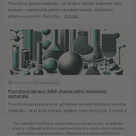
Povrchová úprava materiálů – ať už jde o černění, pokovení nebo
pasivaci – začíná vždy jedním zásadním krokem: důkladnou
přípravou povrchu. Bez ní by ...
číst celé
09
.
06
.
2025
Povrchové úpravy
Povrchové úpravy: Když chemie mění vlastnosti
materiálů
Povrchová úprava je proces, při kterém se mění vlastnosti povrchu
materiálu – ať už kvůli ochraně, estetice, nebo funkčnosti. V chemii a
průmyslu hraj...
číst celé
Pro základní funkčnost, zpříjemnění používání webu, analytické
účely a v případě udělení souhlasu také pro účely cílení reklamy
využíváme soubory cookies. Nastavení vlastních preferencí