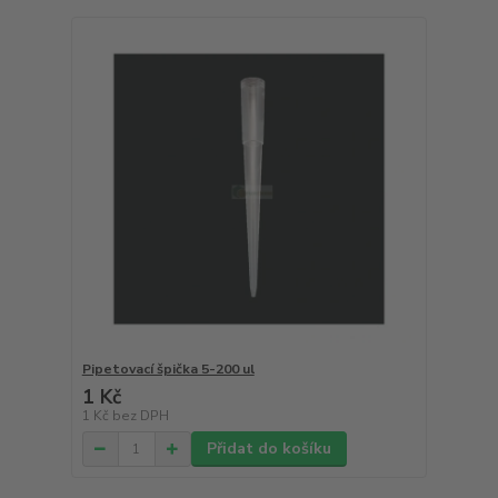
Pipetovací špička 5-200 ul
1 Kč
1 Kč
bez DPH
Přidat do košíku