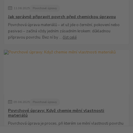
11
.
06
.
2025
Povrchové úpravy
Jak správně připravit povrch před chemickou úpravou
Povrchová úprava materiálů – ať už jde o černění, pokovení nebo
pasivaci – začíná vždy jedním zásadním krokem: důkladnou
přípravou povrchu. Bez ní by ...
číst celé
09
.
06
.
2025
Povrchové úpravy
Povrchové úpravy: Když chemie mění vlastnosti
materiálů
Povrchová úprava je proces, při kterém se mění vlastnosti povrchu
materiálu – ať už kvůli ochraně, estetice, nebo funkčnosti. V chemii a