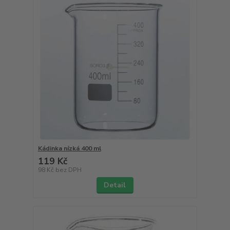
Kádinka nízká 400 ml
119 Kč
98 Kč
bez DPH
Detail