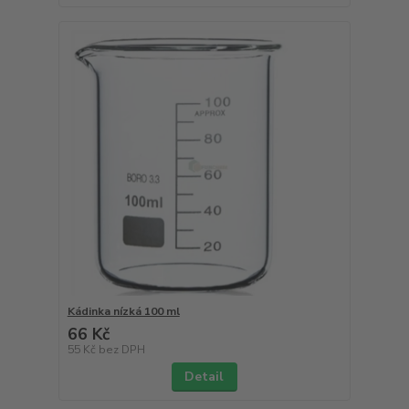
Kádinka nízká 100 ml
66 Kč
55 Kč
bez DPH
Detail