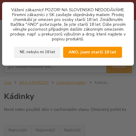
1.3 2026 zastaveny dodávky fyzickým osobám na Slovensko. Důvodem
Vážení zákazníci! POZOR! NA SLOVENSKO NEDODÁVÁME.
je neustálé porušování obchodních podmínek. Firemní zájemci o naše
Firemní zákazníci z SK zasílejte objednávky mailem. Prodej
produkty z SK zasílejte objednávky mailovou cestou. Děkujeme!
chemikálií je omezen pro osoby starší 18 let. Zmáčknutím
tlačítka "ANO" potvrzujete, že jste starší 18 let. Dále prosím
0
ks
CZK
věnujte pozornost případným dalším zákonným omezením
za
0,00 Kč
prodeje, např. u prekurzorů výbušnin a drog, které najdete v
popisu produktů.
Menu
ANO, jsem starší 18 let
NE, nebylo mi 18 let
Hledat
Úvod
SKLO A POMŮCKY
Laboratorní nádoby
Kádinky
Kádinky
Nové nebo použité sklo v zachovalém stavu. Omezený počet ks.
Nejnovější
Nejlevnější
Nejdražší