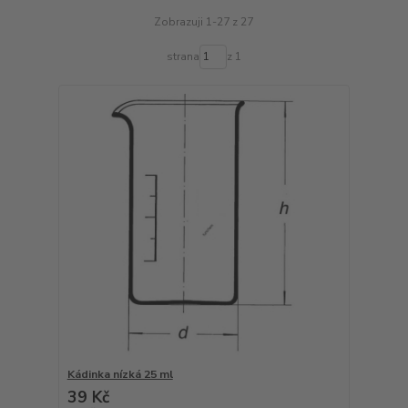
Zobrazuji 1-27 z 27
strana
z 1
Kádinka nízká 25 ml
39 Kč