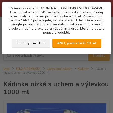
1.3 2026 zastaveny dodávky fyzickým osobám na Slovensko. Důvodem
Vážení zákazníci! POZOR! NA SLOVENSKO NEDODÁVÁME.
je neustálé porušování obchodních podmínek. Firemní zájemci o naše
Firemní zákazníci z SK zasílejte objednávky mailem. Prodej
produkty z SK zasílejte objednávky mailovou cestou. Děkujeme!
chemikálií je omezen pro osoby starší 18 let. Zmáčknutím
tlačítka "ANO" potvrzujete, že jste starší 18 let. Dále prosím
0
ks
CZK
věnujte pozornost případným dalším zákonným omezením
za
0,00 Kč
prodeje, např. u prekurzorů výbušnin a drog, které najdete v
popisu produktů.
Menu
ANO, jsem starší 18 let
NE, nebylo mi 18 let
Hledat
Úvod
SKLO A POMŮCKY
Laboratorní nádoby
Kádinky
Kádinka
nízká s uchem a výlevkou 1000 ml
Kádinka nízká s uchem a výlevkou
1000 ml