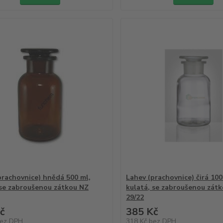
prachovnice) hnědá 500 ml,
Lahev (prachovnice) čirá 100
 se zabroušenou zátkou NZ
kulatá, se zabroušenou zát
29/22
č
385 Kč
ez DPH
318 Kč
bez DPH