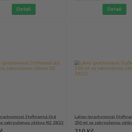
Detail
Detail
prachovnice) čtyřhranná čirá
Lahev (prachovnice) čtyřhra
se zabroušenou zátkou NZ 29/22
250 ml se zabroušenou zátk
č
210 Kč