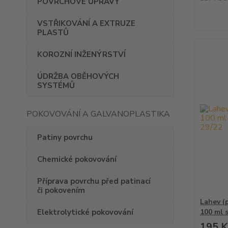
POVRCHOVÉ ÚPRAVY
VSTŘIKOVÁNÍ A EXTRUZE
PLASTŮ
KOROZNÍ INŽENÝRSTVÍ
ÚDRŽBA OBĚHOVÝCH
SYSTÉMŮ
POKOVOVÁNÍ A GALVANOPLASTIKA
Patiny povrchu
Chemické pokovování
Příprava povrchu před patinací
či pokovením
Lahev (
Elektrolytické pokovování
100 ml 
195 K