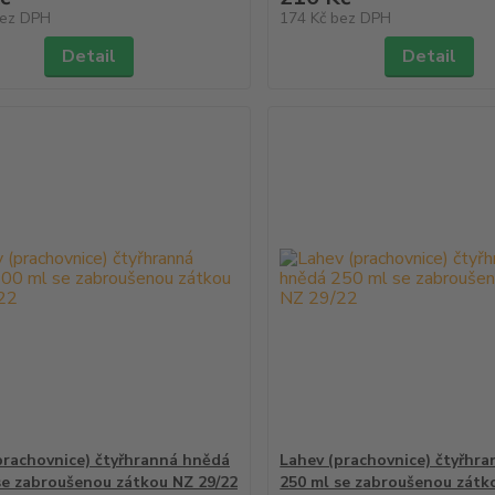
ez DPH
174 Kč
bez DPH
Detail
Detail
prachovnice) čtyřhranná hnědá
Lahev (prachovnice) čtyřhr
se zabroušenou zátkou NZ 29/22
250 ml se zabroušenou zátk