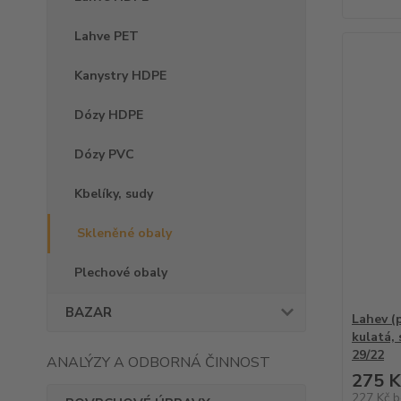
Lahve PET
Kanystry HDPE
Dózy HDPE
Dózy PVC
Kbelíky, sudy
Skleněné obaly
Plechové obaly
BAZAR
Lahev (
kulatá,
29/22
ANALÝZY A ODBORNÁ ČINNOST
275 K
227 Kč
b