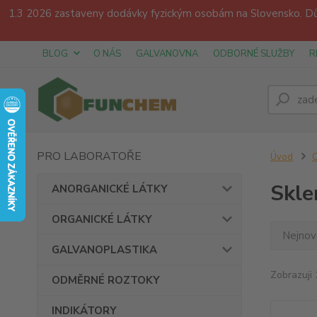
1.3 2026 zastaveny dodávky fyzickým osobám na Slovensko. Dův
BLOG
O NÁS
GALVANOVNA
ODBORNÉ SLUŽBY
R
PRO LABORATOŘE
Úvod
Skle
ANORGANICKÉ LÁTKY
ORGANICKÉ LÁTKY
Nejnově
GALVANOPLASTIKA
Zobrazuji 
ODMĚRNÉ ROZTOKY
INDIKÁTORY