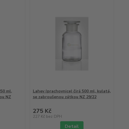
50 ml,
Lahev (prachovnice) čirá 500 ml, kulatá,
kou NZ
se zabroušenou zátkou NZ 29/22
275 Kč
227 Kč
bez DPH
Detail