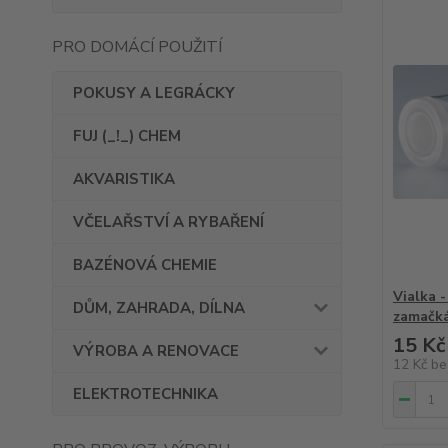
PRO DOMÁCÍ POUŽITÍ
POKUSY A LEGRÁCKY
FUJ (_!_) CHEM
AKVARISTIKA
VČELAŘSTVÍ A RYBAŘENÍ
BAZÉNOVÁ CHEMIE
Vialka 
DŮM, ZAHRADA, DÍLNA
zamačká
15 Kč
VÝROBA A RENOVACE
12 Kč
be
ELEKTROTECHNIKA