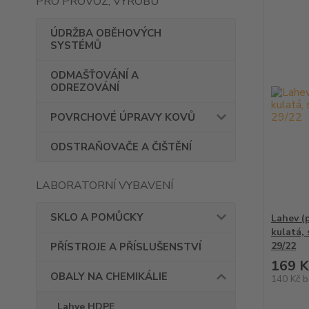
PRO PROVOZ, VÝROBU
ÚDRŽBA OBĚHOVÝCH
SYSTÉMŮ
ODMAŠŤOVÁNÍ A
ODREZOVÁNÍ
POVRCHOVÉ ÚPRAVY KOVŮ
ODSTRAŇOVAČE A ČIŠTĚNÍ
LABORATORNÍ VYBAVENÍ
SKLO A POMŮCKY
Lahev (
kulatá,
29/22
PŘÍSTROJE A PŘÍSLUŠENSTVÍ
169 K
OBALY NA CHEMIKÁLIE
140 Kč
b
Lahve HDPE