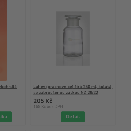
zkohrdlá
Lahev (prachovnice) čirá 250 ml, kulatá,
se zabroušenou zátkou NZ 29/22
205 Kč
169 Kč
bez DPH
šíku
Detail