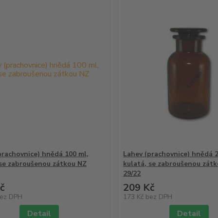
prachovnice) hnědá 100 ml,
Lahev (prachovnice) hnědá 2
 se zabroušenou zátkou NZ
kulatá, se zabroušenou zát
29/22
č
209 Kč
ez DPH
173 Kč
bez DPH
Detail
Detail