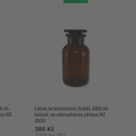
0 ml,
Lahev (prachovnice) hnědá 1000 ml,
kou NZ
kulatá, se zabroušenou zátkou NZ
29/22
385 Kč
318 Kč
bez DPH