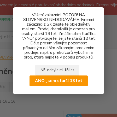
odem je neustálé porušování obchodních podmínek. Firemní zájem
Děkujeme!
Vážení zákazníci! POZOR! NA
SLOVENSKO NEDODÁVÁME. Firemní
EFERENCE
SPONZUREJEME
OBCHODNÍ PODMÍNKY A GDPR
zákazníci z SK zasílejte objednávky
mailem. Prodej chemikálií je omezen pro
osoby starší 18 let. Zmáčknutím tlačítka
Hledat
"ANO" potvrzujete, že jste starší 18 let.
Dále prosím věnujte pozornost
případným dalším zákonným omezením
prodeje, např. u prekurzorů výbušnin a
drog, které najdete v popisu produktů.
OBALY NA CHEMIKÁLIE
Skleněné obaly
něné obaly
NE, nebylo mi 18 let
ANO, jsem starší 18 let
jší
Nejlevnější
Nejdražší
1-16 z 16
Novinka