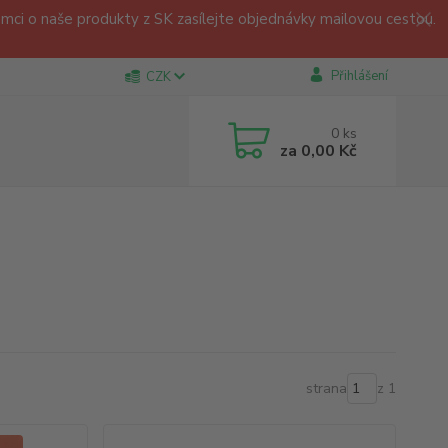
ci o naše produkty z SK zasílejte objednávky mailovou cestou.
Přihlášení
CZK
0
ks
za
0,00 Kč
strana
z 1