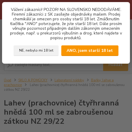
1.3 2026 zastaveny dodávky fyzickým osobám na Slovensko. Důvodem
Vážení zákazníci! POZOR! NA SLOVENSKO NEDODÁVÁME.
je neustálé porušování obchodních podmínek. Firemní zájemci o naše
Firemní zákazníci z SK zasílejte objednávky mailem. Prodej
produkty z SK zasílejte objednávky mailovou cestou. Děkujeme!
chemikálií je omezen pro osoby starší 18 let. Zmáčknutím
tlačítka "ANO" potvrzujete, že jste starší 18 let. Dále prosím
0
ks
CZK
věnujte pozornost případným dalším zákonným omezením
za
0,00 Kč
prodeje, např. u prekurzorů výbušnin a drog, které najdete v
popisu produktů.
Menu
ANO, jsem starší 18 let
NE, nebylo mi 18 let
Hledat
Úvod
SKLO A POMŮCKY
Laboratorní nádoby
Baňky, lahve a
prachovnice
Lahev (prachovnice) čtyřhranná hnědá 100 ml se zabroušenou
zátkou NZ 29/22
Lahev (prachovnice) čtyřhranná
hnědá 100 ml se zabroušenou
zátkou NZ 29/22