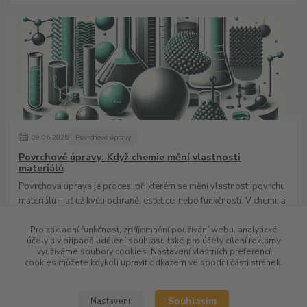
09
.
06
.
2025
Povrchové úpravy
Povrchové úpravy: Když chemie mění vlastnosti
materiálů
Povrchová úprava je proces, při kterém se mění vlastnosti povrchu
materiálu – ať už kvůli ochraně, estetice, nebo funkčnosti. V chemii a
průmyslu hraj...
číst celé
Pro základní funkčnost, zpříjemnění používání webu, analytické
účely a v případě udělení souhlasu také pro účely cílení reklamy
využíváme soubory cookies. Nastavení vlastních preferencí
cookies můžete kdykoli upravit odkazem ve spodní části stránek.
Zobrazit všechny články
Souhlasím
Nastavení