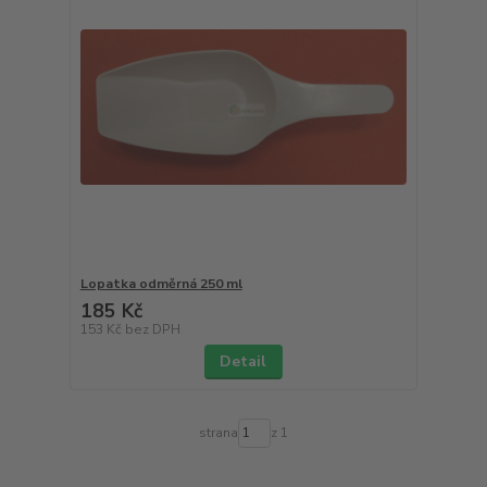
Lopatka odměrná 250 ml
185 Kč
153 Kč
bez DPH
Detail
strana
z 1