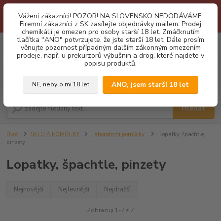
1.3 2026 zastaveny dodávky fyzickým osobám na Slovensko. Důvodem
Vážení zákazníci! POZOR! NA SLOVENSKO NEDODÁVÁME.
je neustálé porušování obchodních podmínek. Firemní zájemci o naše
Firemní zákazníci z SK zasílejte objednávky mailem. Prodej
produkty z SK zasílejte objednávky mailovou cestou. Děkujeme!
chemikálií je omezen pro osoby starší 18 let. Zmáčknutím
tlačítka "ANO" potvrzujete, že jste starší 18 let. Dále prosím
0
ks
CZK
věnujte pozornost případným dalším zákonným omezením
za
0,00 Kč
prodeje, např. u prekurzorů výbušnin a drog, které najdete v
popisu produktů.
Menu
ANO, jsem starší 18 let
NE, nebylo mi 18 let
Hledat
Úvod
SKLO A POMŮCKY
Laboratorní pomůcky
Lopatky, špachtle,
pinzety
Lopatky, špachtle, pinzety
Nejnovější
Nejlevnější
Nejdražší
Zobrazuji 1-7 z 7