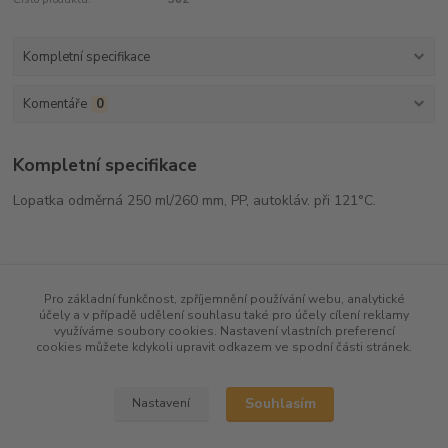
Kompletní specifikace
Komentáře
0
Kompletní specifikace
Lopatka odměrná 250 ml/260 mm, PP, autokláv. při 121°C.
Zboží zařazeno v kategoriích
Pro základní funkčnost, zpříjemnění používání webu, analytické
účely a v případě udělení souhlasu také pro účely cílení reklamy
Lopatky, špachtle, pinzety
využíváme soubory cookies. Nastavení vlastních preferencí
cookies můžete kdykoli upravit odkazem ve spodní části stránek.
Souhlasím
Nastavení