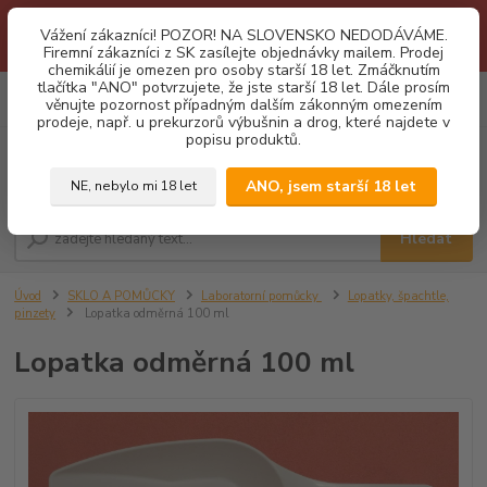
1.3 2026 zastaveny dodávky fyzickým osobám na Slovensko. Důvodem
Vážení zákazníci! POZOR! NA SLOVENSKO NEDODÁVÁME.
je neustálé porušování obchodních podmínek. Firemní zájemci o naše
Firemní zákazníci z SK zasílejte objednávky mailem. Prodej
produkty z SK zasílejte objednávky mailovou cestou. Děkujeme!
chemikálií je omezen pro osoby starší 18 let. Zmáčknutím
tlačítka "ANO" potvrzujete, že jste starší 18 let. Dále prosím
0
ks
CZK
věnujte pozornost případným dalším zákonným omezením
za
0,00 Kč
prodeje, např. u prekurzorů výbušnin a drog, které najdete v
popisu produktů.
Menu
ANO, jsem starší 18 let
NE, nebylo mi 18 let
Hledat
Úvod
SKLO A POMŮCKY
Laboratorní pomůcky
Lopatky, špachtle,
pinzety
Lopatka odměrná 100 ml
Lopatka odměrná 100 ml