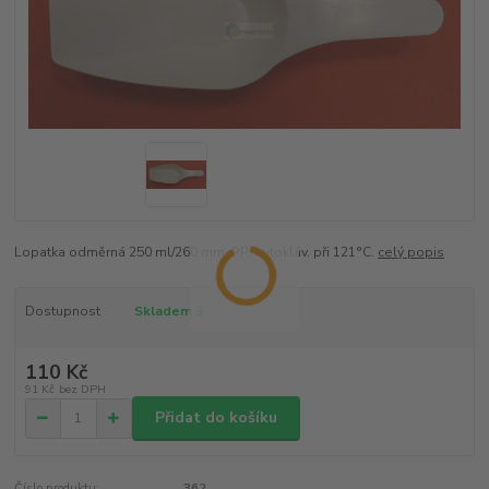
Lopatka odměrná 250 ml/260 mm, PP, autokláv. při 121°C.
celý popis
Dostupnost
Skladem 3
110 Kč
91 Kč
bez DPH
Přidat do košíku
Číslo produktu:
362