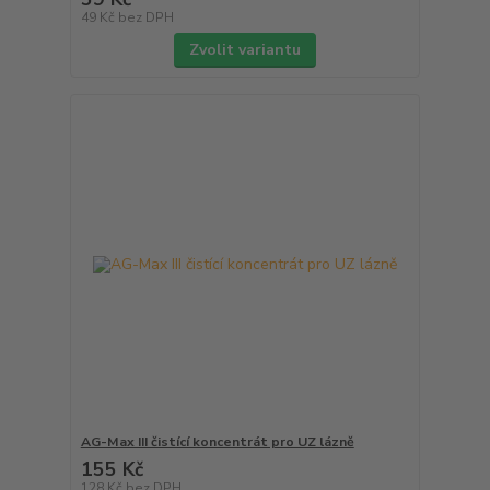
49 Kč
bez DPH
Zvolit variantu
AG-Max III čistící koncentrát pro UZ lázně
155 Kč
128 Kč
bez DPH