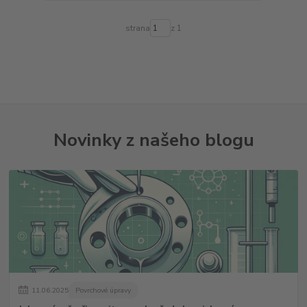
strana
z 1
Novinky z našeho blogu
11
.
06
.
2025
Povrchové úpravy