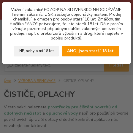
1.3 2026 zastaveny dodávky fyzickým osobám na Slovensko. Důvodem
Vážení zákazníci! POZOR! NA SLOVENSKO NEDODÁVÁME.
je neustálé porušování obchodních podmínek. Firemní zájemci o naše
Firemní zákazníci z SK zasílejte objednávky mailem. Prodej
produkty z SK zasílejte objednávky mailovou cestou. Děkujeme!
chemikálií je omezen pro osoby starší 18 let. Zmáčknutím
tlačítka "ANO" potvrzujete, že jste starší 18 let. Dále prosím
0
ks
CZK
věnujte pozornost případným dalším zákonným omezením
za
0,00 Kč
prodeje, např. u prekurzorů výbušnin a drog, které najdete v
popisu produktů.
Menu
ANO, jsem starší 18 let
NE, nebylo mi 18 let
Hledat
Úvod
VÝROBA A RENOVACE
ČISTIČE, OPLACHY
ČISTIČE, OPLACHY
V této sekci naleznete
prostředky pro čištění povrchů od
odolných nečistot
a
oplachové vody
např. pro použití při tvorbě
povrchových úprav. S dotazy ohledně konkrétní aplikace nás
neváhejte kontaktovat.