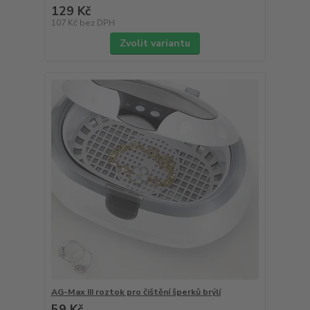
129 Kč
107 Kč
bez DPH
Zvolit variantu
AG-Max III roztok pro čištění šperků brýlí
59 Kč