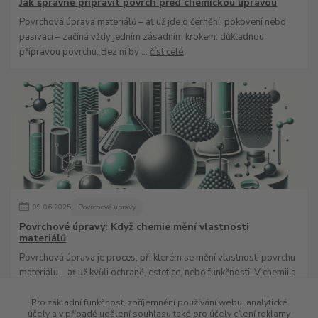
Jak správně připravit povrch před chemickou úpravou
Povrchová úprava materiálů – ať už jde o černění, pokovení nebo
pasivaci – začíná vždy jedním zásadním krokem: důkladnou
přípravou povrchu. Bez ní by ...
číst celé
09
.
06
.
2025
Povrchové úpravy
Povrchové úpravy: Když chemie mění vlastnosti
materiálů
Povrchová úprava je proces, při kterém se mění vlastnosti povrchu
materiálu – ať už kvůli ochraně, estetice, nebo funkčnosti. V chemii a
průmyslu hraj...
číst celé
Pro základní funkčnost, zpříjemnění používání webu, analytické
účely a v případě udělení souhlasu také pro účely cílení reklamy