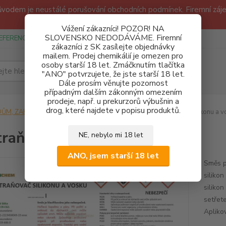
odem je neustálé porušování obchodních podmínek. Firemní zájem
Děkujeme!
Vážení zákazníci! POZOR! NA
SLOVENSKO NEDODÁVÁME. Firemní
EFERENCE
SPONZUREJEME
OBCHODNÍ PODMÍNKY A GDPR
zákazníci z SK zasílejte objednávky
mailem. Prodej chemikálií je omezen pro
osoby starší 18 let. Zmáčknutím tlačítka
Hledat
"ANO" potvrzujete, že jste starší 18 let.
Dále prosím věnujte pozornost
případným dalším zákonným omezením
prodeje, např. u prekurzorů výbušnin a
drog, které najdete v popisu produktů.
DŮM, ZAHRADA, DÍLNA
ROZPOUŠTĚDLA
Odstraňovač silikonu a v
raňovač silikonu a vosku
NE, nebylo mi 18 let
ANO, jsem starší 18 let
Směs p
siliko
siliko
setřete
Aplikov