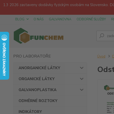
1.3 2026 zastaveny dodávky fyzickým osobám na Slovensko. Dův
BLOG
O NÁS
GALVANOVNA
ODBORNÉ SLUŽBY
R
PRO LABORATOŘE
Úvod
Odst
ANORGANICKÉ LÁTKY
ORGANICKÉ LÁTKY
GALVANOPLASTIKA
ODMĚRNÉ ROZTOKY
INDIKÁTORY