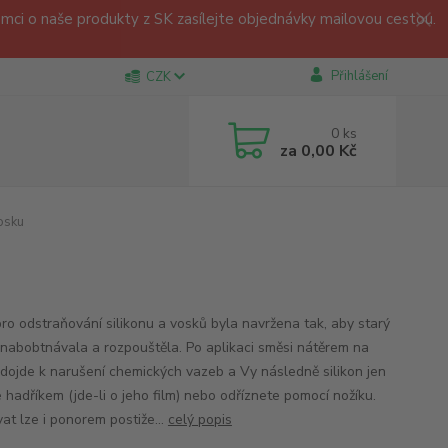
ci o naše produkty z SK zasílejte objednávky mailovou cestou.
Přihlášení
CZK
0
ks
za
0,00 Kč
osku
ro odstraňování silikonu a vosků byla navržena tak, aby starý
n nabobtnávala a rozpouštěla. Po aplikaci směsi nátěrem na
n dojde k narušení chemických vazeb a Vy následně silikon jen
 hadříkem (jde-li o jeho film) nebo odříznete pomocí nožíku.
at lze i ponorem postiže...
celý popis