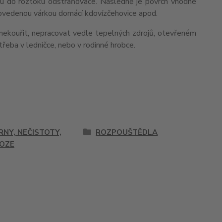
tu do roztoku odstraňovače. Následně je povrch vhodné
povedenou várkou domácí kdovízčehovice apod.
i nekouřit, nepracovat vedle tepelných zdrojů, otevřeném
řeba v ledničce, nebo v rodinné hrobce.
RNY, NEČISTOTY,
ROZPOUŠTĚDLA
OZE