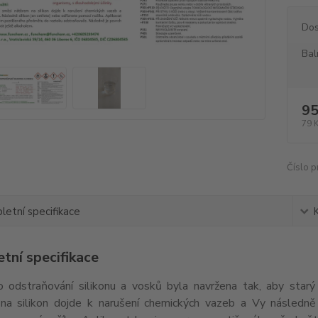
Dos
Bal
95
79 
Číslo p
etní specifikace
tní specifikace
 odstraňování silikonu a vosků byla navržena tak, aby starý 
na silikon dojde k narušení chemických vazeb a Vy následně s