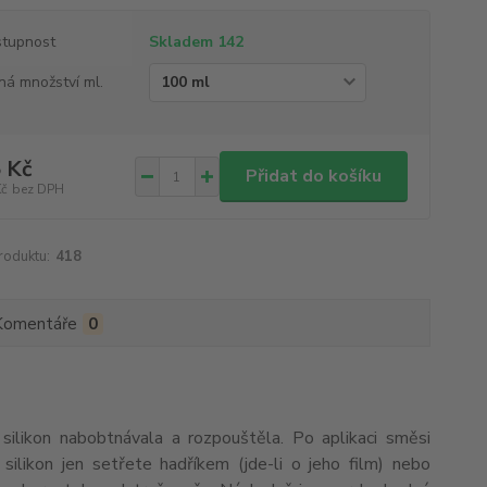
tupnost
Skladem 142
ná množství ml.
 Kč
Přidat do košíku
Kč
bez DPH
roduktu:
418
Komentáře
0
silikon nabobtnávala a rozpouštěla. Po aplikaci směsi
ilikon jen setřete hadříkem (jde-li o jeho film) nebo