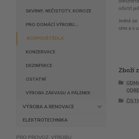
odříznet
očistit j
SKVRNY, NEČISTOTY, KOROZE
Jedná se 
PRO DOMÁCÍ VÝROBU...
ohni a v 
ROZPOUŠTĚDLA
KONZERVACE
DEZINFEKCE
Zboží 
OSTATNÍ
ODMA
ODRE
VÝROBA ZÁKVASU A PÁLENEK
ČIST
VÝROBA A RENOVACE
ELEKTROTECHNIKA
PRO PROVOZ, VÝROBU