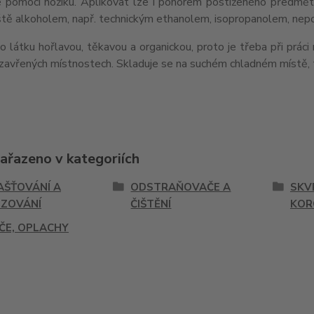
e pomocí nožíku. Aplikovat lze i ponorem postiženého předmě
eště alkoholem, např. technickým ethanolem, isopropanolem, ne
o látku hořlavou, těkavou a organickou, proto je třeba při prác
uzavřených místnostech. Skladuje se na suchém chladném místě, t
zařazeno v kategoriích
ŠŤOVÁNÍ A
ODSTRAŇOVAČE A
SKV
ZOVÁNÍ
ČIŠTĚNÍ
KOR
IČE, OPLACHY