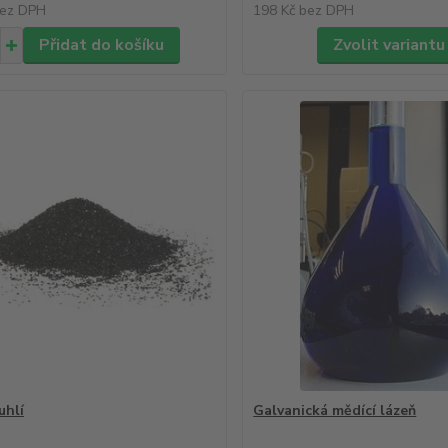
ez DPH
198 Kč
bez DPH
Přidat do košíku
Zvolit variantu
uhlí
Galvanická mědící lázeň