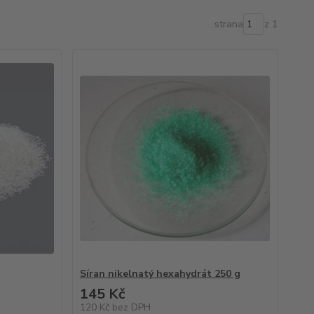
strana
z 1
Síran nikelnatý hexahydrát 250 g
145 Kč
120 Kč
bez DPH