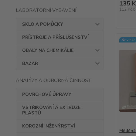
135 K
112 Kč
b
LABORATORNÍ VYBAVENÍ
SKLO A POMŮCKY
PŘÍSTROJE A PŘÍSLUŠENSTVÍ
Novinka
OBALY NA CHEMIKÁLIE
BAZAR
ANALÝZY A ODBORNÁ ČINNOST
POVRCHOVÉ ÚPRAVY
VSTŘIKOVÁNÍ A EXTRUZE
PLASTŮ
KOROZNÍ INŽENÝRSTVÍ
Měděná 