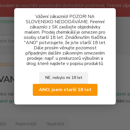
odem je neustálé porušování obchodních podmínek. Firemní zájem
Děkujeme!
Vážení zákazníci! POZOR! NA
SLOVENSKO NEDODÁVÁME. Firemní
EFERENCE
SPONZUREJEME
OBCHODNÍ PODMÍNKY A GDPR
zákazníci z SK zasílejte objednávky
mailem. Prodej chemikálií je omezen pro
osoby starší 18 let. Zmáčknutím tlačítka
Hledat
"ANO" potvrzujete, že jste starší 18 let.
Dále prosím věnujte pozornost
případným dalším zákonným omezením
prodeje, např. u prekurzorů výbušnin a
drog, které najdete v popisu produktů.
POVRCHOVÉ ÚPRAVY KOVŮ
GALVANIKA - SOLI A LÁZNĚ
VANIKA - SOLI A LÁZNĚ
NE, nebylo mi 18 let
ANO, jsem starší 18 let
ekci naleznete nabídku běžně používaných
galvanických lázní a
ané galvanické lázně
Vám však rádi
připravíme
na požádání
na
jší
Nejlevnější
Nejdražší