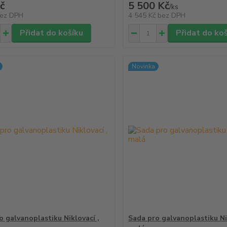
č
5 500 Kč
/
ks
ez DPH
4 545 Kč
bez DPH
Přidat do košíku
Přidat do ko
Novinka
o galvanoplastiku Niklovací ,
Sada pro galvanoplastiku Ni