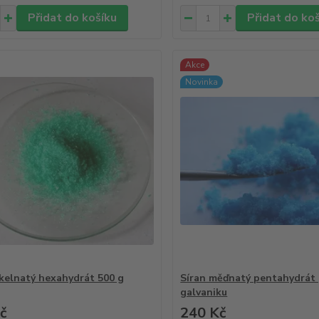
Přidat do košíku
Přidat do ko
Akce
Novinka
ikelnatý hexahydrát 500 g
Síran měďnatý pentahydrát
galvaniku
č
240 Kč