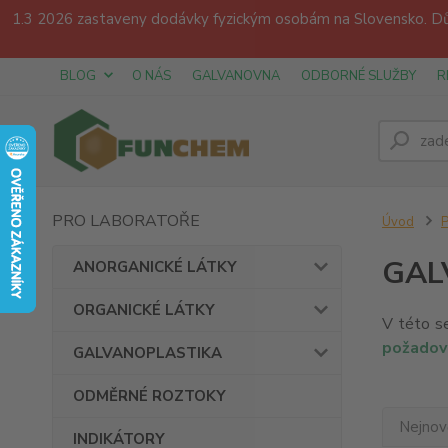
1.3 2026 zastaveny dodávky fyzickým osobám na Slovensko. Dův
BLOG
O NÁS
GALVANOVNA
ODBORNÉ SLUŽBY
R
PRO LABORATOŘE
Úvod
GAL
ANORGANICKÉ LÁTKY
ORGANICKÉ LÁTKY
V této s
požadov
GALVANOPLASTIKA
ODMĚRNÉ ROZTOKY
Nejnově
INDIKÁTORY