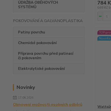
784 K
ÚDRŽBA OBĚHOVÝCH
SYSTÉMŮ
648 Kč
b
POKOVOVÁNÍ A GALVANOPLASTIKA
Patiny povrchu
TOP pro
Novinka
Chemické pokovování
Příprava povrchu před patinací
či pokovením
Elektrolytické pokovování
Novinky
17.06.2026
Obnovení možnosti osobních odběrů
Wattsův