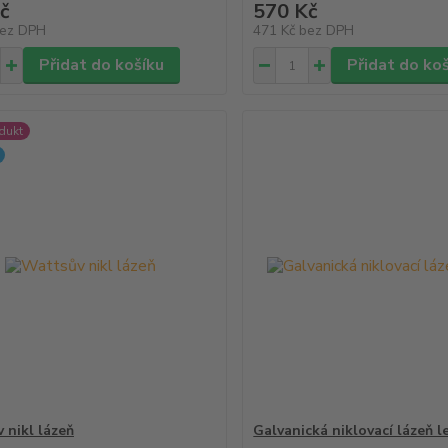
č
570 Kč
ez DPH
471 Kč
bez DPH
Přidat do košíku
Přidat do ko
dukt
 nikl lázeň
Galvanická niklovací lázeň l