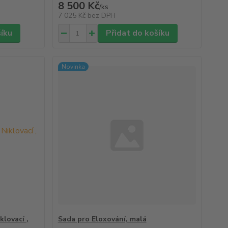
8 500 Kč
/
ks
7 025 Kč
bez DPH
šíku
Přidat do košíku
Novinka
klovací ,
Sada pro Eloxování, malá