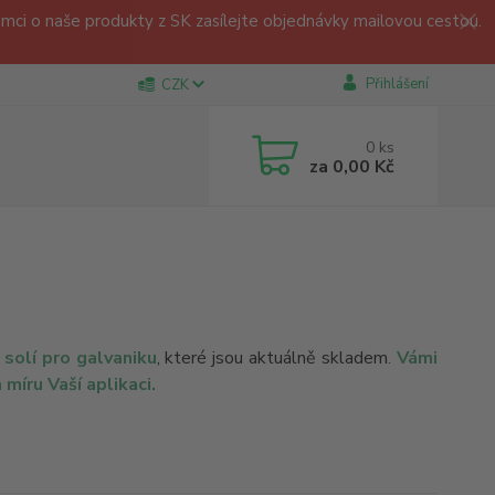
ci o naše produkty z SK zasílejte objednávky mailovou cestou.
Přihlášení
CZK
0
ks
za
0,00 Kč
 solí pro galvaniku
, které jsou aktuálně skladem
.
Vámi
 míru Vaší aplikaci.