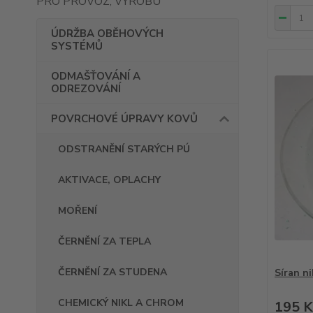
PRO PROVOZ, VÝROBU
ÚDRŽBA OBĚHOVÝCH
SYSTÉMŮ
ODMAŠŤOVÁNÍ A
ODREZOVÁNÍ
POVRCHOVÉ ÚPRAVY KOVŮ
ODSTRANĚNÍ STARÝCH PÚ
AKTIVACE, OPLACHY
MOŘENÍ
ČERNĚNÍ ZA TEPLA
ČERNĚNÍ ZA STUDENA
Síran n
CHEMICKÝ NIKL A CHROM
195 K