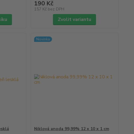
190 Kč
157 Kč
bez DPH
šíku
Zvolit variantu
Novinka
esklá
Niklová anoda 99,99% 12 x 10 x 1 cm