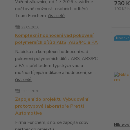
Vážení zákazníci, od 1.7 2026 zavádíme
230 K
opětovně možnost osobních odběrů.
190 Kč
b
Team Funchem
číst celé
23.05.2016
Komplexní hodnocení vad pokovení
Novinka
polymerních dílů z ABS, ABS/PC a PA
Nabídka na komplexní hodnocení vad
pokovení polymerních dílů z ABS, ABS/PC
a PA, s přehledem typických vad a
možností jejich indikace a hodnocení, se ...
číst celé
11.11.2020
Zapojení do projektu Vybudování
prototypové laboratoře Prettl
Automotive
Firma Funchem, s.r.o. se zapojila coby
Niklová
partner do projektu