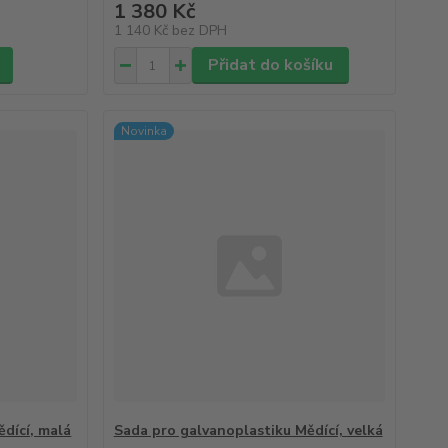
1 380 Kč
1 140 Kč
bez DPH
Přidat do košíku
Novinka
dící, malá
Sada pro galvanoplastiku Mědící, velká