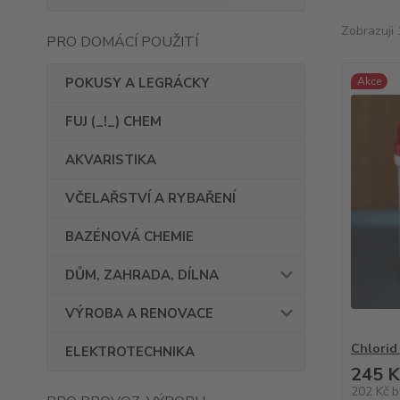
Zobrazuji 
PRO DOMÁCÍ POUŽITÍ
POKUSY A LEGRÁCKY
Akce
FUJ (_!_) CHEM
AKVARISTIKA
VČELAŘSTVÍ A RYBAŘENÍ
BAZÉNOVÁ CHEMIE
DŮM, ZAHRADA, DÍLNA
VÝROBA A RENOVACE
Chlorid
ELEKTROTECHNIKA
245 K
202 Kč
b