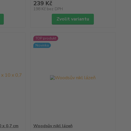
239 Kč
198 Kč
bez DPH
Zvolit variantu
TOP produkt
Novinka
 x 0,7 cm
Woodsův nikl lázeň