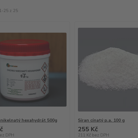
1-25 z 25
 nikelnatý hexahydrát 500g
Síran cínatý p.a. 100 g
č
255 Kč
ez DPH
211 Kč
bez DPH