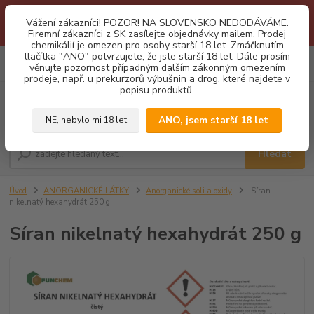
1.3 2026 zastaveny dodávky fyzickým osobám na Slovensko. Důvodem
Vážení zákazníci! POZOR! NA SLOVENSKO NEDODÁVÁME.
je neustálé porušování obchodních podmínek. Firemní zájemci o naše
Firemní zákazníci z SK zasílejte objednávky mailem. Prodej
produkty z SK zasílejte objednávky mailovou cestou. Děkujeme!
chemikálií je omezen pro osoby starší 18 let. Zmáčknutím
tlačítka "ANO" potvrzujete, že jste starší 18 let. Dále prosím
0
ks
CZK
věnujte pozornost případným dalším zákonným omezením
za
0,00 Kč
prodeje, např. u prekurzorů výbušnin a drog, které najdete v
popisu produktů.
Menu
ANO, jsem starší 18 let
NE, nebylo mi 18 let
Hledat
Úvod
ANORGANICKÉ LÁTKY
Anorganické soli a oxidy
Síran
nikelnatý hexahydrát 250 g
Síran nikelnatý hexahydrát 250 g