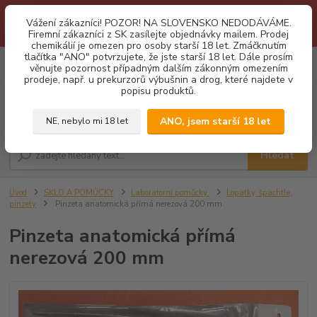
1.3 2026 zastaveny dodávky fyzickým osobám na Slovensko. Důvodem
Vážení zákazníci! POZOR! NA SLOVENSKO NEDODÁVÁME.
je neustálé porušování obchodních podmínek. Firemní zájemci o naše
Firemní zákazníci z SK zasílejte objednávky mailem. Prodej
produkty z SK zasílejte objednávky mailovou cestou. Děkujeme!
chemikálií je omezen pro osoby starší 18 let. Zmáčknutím
tlačítka "ANO" potvrzujete, že jste starší 18 let. Dále prosím
0
ks
CZK
věnujte pozornost případným dalším zákonným omezením
za
0,00 Kč
prodeje, např. u prekurzorů výbušnin a drog, které najdete v
popisu produktů.
Menu
ANO, jsem starší 18 let
NE, nebylo mi 18 let
Hledat
Úvod
SKLO A POMŮCKY
Laboratorní pomůcky
Lopatky, špachtle,
pinzety
Pinzeta anatomická přímá nerezová 200 mm
Pinzeta anatomická přímá
nerezová 200 mm