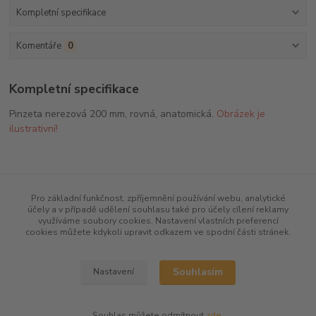
Kompletní specifikace
Komentáře
0
Kompletní specifikace
Pinzeta nerezová 200 mm, rovná, anatomická.
Obrázek je
ilustrativní!
Zboží zařazeno v kategoriích
Pro základní funkčnost, zpříjemnění používání webu, analytické
účely a v případě udělení souhlasu také pro účely cílení reklamy
Lopatky, špachtle, pinzety
využíváme soubory cookies. Nastavení vlastních preferencí
cookies můžete kdykoli upravit odkazem ve spodní části stránek.
Souhlasím
Nastavení
Souhlas můžete odmítnout
zde
.