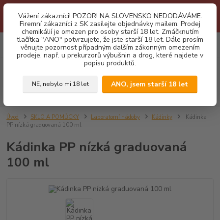
1.3 2026 zastaveny dodávky fyzickým osobám na Slovensko. Důvodem
Vážení zákazníci! POZOR! NA SLOVENSKO NEDODÁVÁME.
je neustálé porušování obchodních podmínek. Firemní zájemci o naše
Firemní zákazníci z SK zasílejte objednávky mailem. Prodej
produkty z SK zasílejte objednávky mailovou cestou. Děkujeme!
chemikálií je omezen pro osoby starší 18 let. Zmáčknutím
tlačítka "ANO" potvrzujete, že jste starší 18 let. Dále prosím
0
ks
CZK
věnujte pozornost případným dalším zákonným omezením
za
0,00 Kč
prodeje, např. u prekurzorů výbušnin a drog, které najdete v
popisu produktů.
Menu
ANO, jsem starší 18 let
NE, nebylo mi 18 let
Hledat
Úvod
SKLO A POMŮCKY
Laboratorní nádoby
Kádinky
Kádinka
PP nízká graduovaná 100 ml
Kádinka PP nízká graduovaná
100 ml