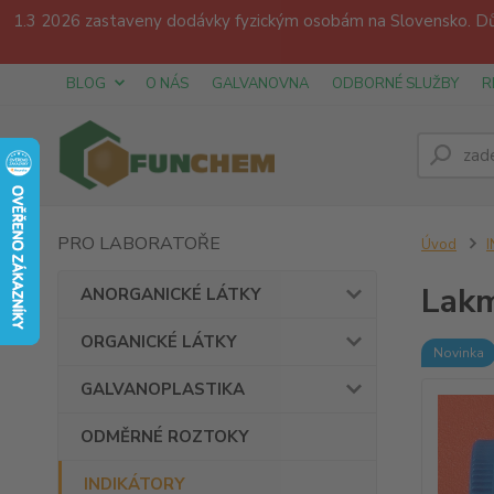
1.3 2026 zastaveny dodávky fyzickým osobám na Slovensko. Dův
BLOG
O NÁS
GALVANOVNA
ODBORNÉ SLUŽBY
R
PRO LABORATOŘE
Úvod
Lakm
ANORGANICKÉ LÁTKY
ORGANICKÉ LÁTKY
Novinka
GALVANOPLASTIKA
ODMĚRNÉ ROZTOKY
INDIKÁTORY