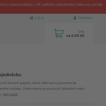
ci o naše produkty z SK zasílejte objednávky mailovou cestou.
Přihlášení
CZK
0
ks
za
0,00 Kč
bjednávku
ové červené papírky, které mění barvu ponorem do
ného roztoku. Změna barvy je pouze při alkalické reakci
u.
celý popis