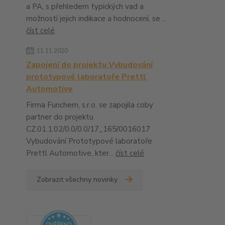
a PA, s přehledem typických vad a
možností jejich indikace a hodnocení, se ...
číst celé
11.11.2020
Zapojení do projektu Vybudování
prototypové laboratoře Prettl
Automotive
Firma Funchem, s.r.o. se zapojila coby
partner do projektu
CZ.01.1.02/0.0/0.0/17_165/0016017
Vybudování Prototypové laboratoře
Prettl Automotive, kter...
číst celé
Zobrazit všechny novinky