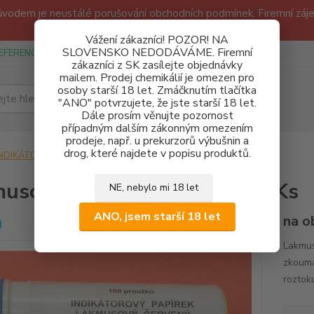
odem je neustálé porušování obchodních podmínek. Firemní zájem
Děkujeme!
Vážení zákazníci! POZOR! NA
SLOVENSKO NEDODÁVÁME. Firemní
EFERENCE
SPONZUREJEME
OBCHODNÍ PODMÍNKY A GDPR
zákazníci z SK zasílejte objednávky
mailem. Prodej chemikálií je omezen pro
osoby starší 18 let. Zmáčknutím tlačítka
Hledat
"ANO" potvrzujete, že jste starší 18 let.
Dále prosím věnujte pozornost
případným dalším zákonným omezením
prodeje, např. u prekurzorů výbušnin a
drog, které najdete v popisu produktů.
INDIKÁTORY
Lakmusový papírek červený 100 Ks
usový papírek červený 100 Ks
NE, nebylo mi 18 let
ANO, jsem starší 18 let
na o
Lakmus
zkouma
roztok