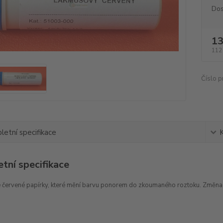
Dos
13
112
Číslo p
etní specifikace
tní specifikace
červené papírky, které mění barvu ponorem do zkoumaného roztoku. Změna bar