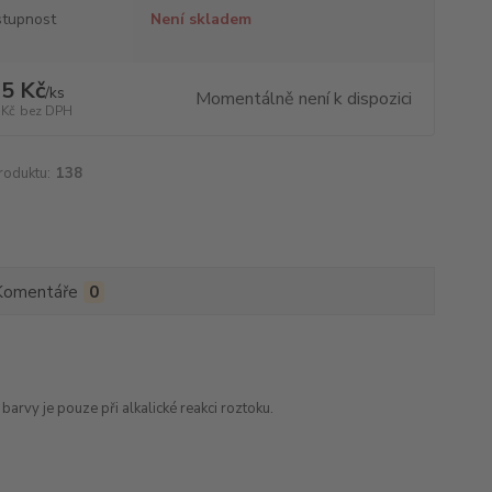
tupnost
Není skladem
5 Kč
/
ks
Momentálně není k dispozici
 Kč
bez DPH
roduktu:
138
Komentáře
0
vy je pouze při alkalické reakci roztoku.