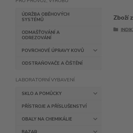
PRO PROVOZ, VÝROBU
ÚDRŽBA OBĚHOVÝCH
Zboží 
SYSTÉMŮ
INDI
ODMAŠŤOVÁNÍ A
ODREZOVÁNÍ
POVRCHOVÉ ÚPRAVY KOVŮ
ODSTRAŇOVAČE A ČIŠTĚNÍ
LABORATORNÍ VYBAVENÍ
SKLO A POMŮCKY
PŘÍSTROJE A PŘÍSLUŠENSTVÍ
OBALY NA CHEMIKÁLIE
BAZAR