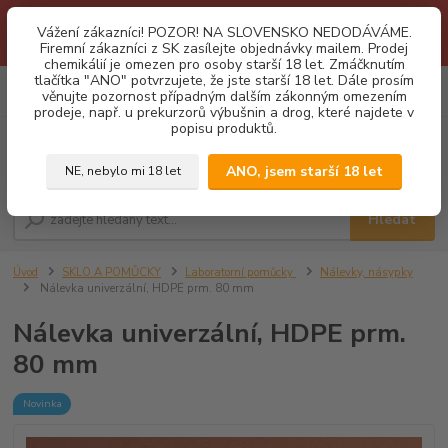
1.3 2026 zastaveny dodávky fyzickým osobám na Slovensko. Důvodem
Vážení zákazníci! POZOR! NA SLOVENSKO NEDODÁVÁME.
je neustálé porušování obchodních podmínek. Firemní zájemci o naše
Firemní zákazníci z SK zasílejte objednávky mailem. Prodej
produkty z SK zasílejte objednávky mailovou cestou. Děkujeme!
chemikálií je omezen pro osoby starší 18 let. Zmáčknutím
tlačítka "ANO" potvrzujete, že jste starší 18 let. Dále prosím
0
ks
CZK
věnujte pozornost případným dalším zákonným omezením
za
0,00 Kč
prodeje, např. u prekurzorů výbušnin a drog, které najdete v
popisu produktů.
Menu
ANO, jsem starší 18 let
NE, nebylo mi 18 let
Hledat
Úvod
SKLO A POMŮCKY
Laboratorní pomůcky
Nálevky, násypky
Nálevka univerzální, HDPE prm. 80 mm
Nálevka univerzální, HDPE prm.
80 mm
Novinka