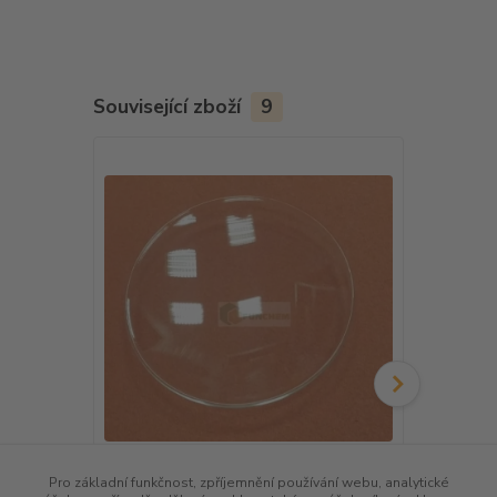
Související zboží
9
Pro základní funkčnost, zpříjemnění používání webu, analytické
Hodinové sklo prm. 100 mm
Kyselina sí