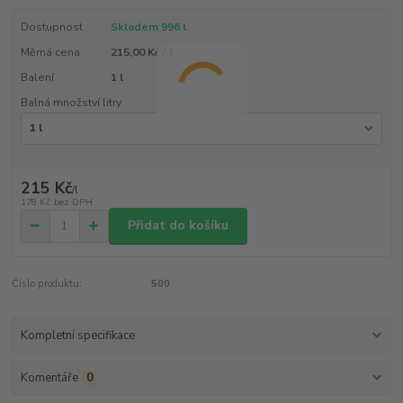
Dostupnost
Skladem 996 l
Měrná cena
215,00 Kč / l
Balení
1 l
Balná množství litry
215 Kč
/
l
178 Kč
bez DPH
Přidat do košíku
Číslo produktu:
500
Kompletní specifikace
Komentáře
0