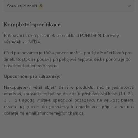
Související zboží
9
Kompletní specifikace
Patinovací lázeň pro zinek pro aplikaci PONOREM, barevný
výsledek - HNĚDÁ.
Před patinováním je třeba povrch mořit - použijte Mořící lázeň pro
zinek. Roztok se používá při pokojové teplotě, délka ponoru je do
dosažení žádaného odstínu.
Upozornění pro zákazníky:
Nakupujete-li větší objem daného produktu, než je jednotkové
množství, zpravidla jej balíme do obalu příslušné velikosti (1 l, 2 l,
3 l , 5 l apod.). Máte-li specifické požadavky na velikost balení,
uveďte jej prosím do poznámky k objednávce, příp. se na nás
obraťte na emailu funchem@funchem.cz.