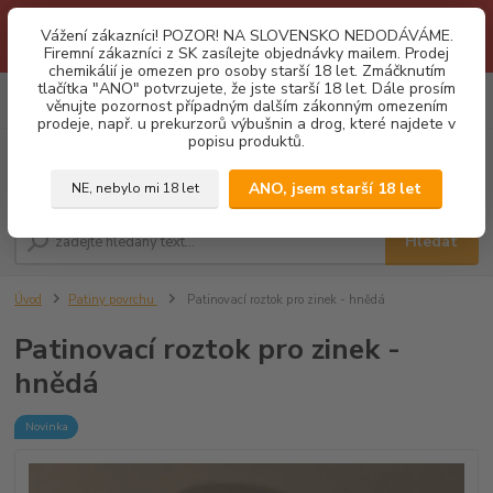
1.3 2026 zastaveny dodávky fyzickým osobám na Slovensko. Důvodem
Vážení zákazníci! POZOR! NA SLOVENSKO NEDODÁVÁME.
je neustálé porušování obchodních podmínek. Firemní zájemci o naše
Firemní zákazníci z SK zasílejte objednávky mailem. Prodej
produkty z SK zasílejte objednávky mailovou cestou. Děkujeme!
chemikálií je omezen pro osoby starší 18 let. Zmáčknutím
tlačítka "ANO" potvrzujete, že jste starší 18 let. Dále prosím
0
ks
CZK
věnujte pozornost případným dalším zákonným omezením
za
0,00 Kč
prodeje, např. u prekurzorů výbušnin a drog, které najdete v
popisu produktů.
Menu
ANO, jsem starší 18 let
NE, nebylo mi 18 let
Hledat
Úvod
Patiny povrchu
Patinovací roztok pro zinek - hnědá
Patinovací roztok pro zinek -
hnědá
Novinka