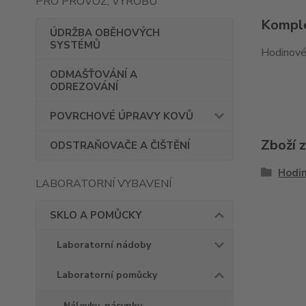
PRO PROVOZ, VÝROBU
Komple
ÚDRŽBA OBĚHOVÝCH
SYSTÉMŮ
Hodinové
ODMAŠŤOVÁNÍ A
ODREZOVÁNÍ
POVRCHOVÉ ÚPRAVY KOVŮ
Zboží 
ODSTRAŇOVAČE A ČIŠTĚNÍ
Hodin
LABORATORNÍ VYBAVENÍ
SKLO A POMŮCKY
Laboratorní nádoby
Laboratorní pomůcky
Nálevky, násypky