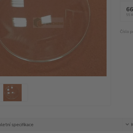
66
55 
Číslo p
etní specifikace