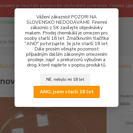
odem je neustálé porušování obchodních podmínek. Firemní zájem
Děkujeme!
Vážení zákazníci! POZOR! NA
SLOVENSKO NEDODÁVÁME. Firemní
EFERENCE
SPONZUREJEME
OBCHODNÍ PODMÍNKY A GDPR
zákazníci z SK zasílejte objednávky
mailem. Prodej chemikálií je omezen pro
osoby starší 18 let. Zmáčknutím tlačítka
Hledat
"ANO" potvrzujete, že jste starší 18 let.
Dále prosím věnujte pozornost
případným dalším zákonným omezením
prodeje, např. u prekurzorů výbušnin a
drog, které najdete v popisu produktů.
SKLO A POMŮCKY
Laboratorní pomůcky
Hodinová skla a mikroskla
nové sklo prm. 100 mm
NE, nebylo mi 18 let
ANO, jsem starší 18 let
Hodino
popis
Dos