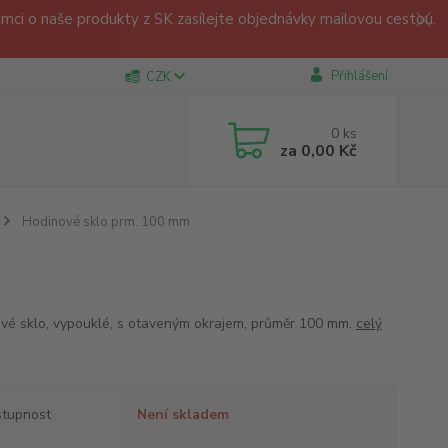
ci o naše produkty z SK zasílejte objednávky mailovou cestou.
Přihlášení
CZK
0
ks
za
0,00 Kč
Hodinové sklo prm. 100 mm
vé sklo, vypouklé, s otaveným okrajem, průměr 100 mm.
celý
tupnost
Není skladem