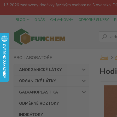
1.3 2026 zastaveny dodávky fyzickým osobám na Slovensko. Dův
BLOG
O NÁS
GALVANOVNA
ODBORNÉ SLUŽBY
R
PRO LABORATOŘE
Úvod
Hodi
ANORGANICKÉ LÁTKY
ORGANICKÉ LÁTKY
GALVANOPLASTIKA
ODMĚRNÉ ROZTOKY
INDIKÁTORY