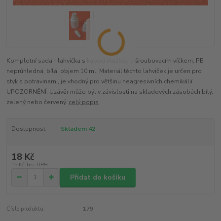
Kompletní sada - lahvička s kapací vložkou a šroubovacím víčkem, PE,
neprůhledná, bílá, objem 10 ml. Materiál těchto lahviček je určen pro
styk s potravinami, je vhodný pro většinu neagresivních chemikálií.
UPOZORNĚNÍ: Uzávěr může být v závislosti na skladových zásobách bílý,
zelený nebo červený.
celý popis
Dostupnost
Skladem 42
18 Kč
15 Kč
bez DPH
Přidat do košíku
Číslo produktu:
179