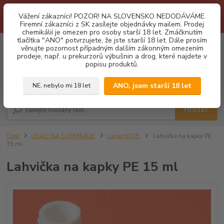
1.3 2026 zastaveny dodávky fyzickým osobám na Slovensko. Důvodem
Vážení zákazníci! POZOR! NA SLOVENSKO NEDODÁVÁME.
je neustálé porušování obchodních podmínek. Firemní zájemci o naše
Firemní zákazníci z SK zasílejte objednávky mailem. Prodej
produkty z SK zasílejte objednávky mailovou cestou. Děkujeme!
chemikálií je omezen pro osoby starší 18 let. Zmáčknutím
tlačítka "ANO" potvrzujete, že jste starší 18 let. Dále prosím
0
ks
CZK
věnujte pozornost případným dalším zákonným omezením
za
0,00 Kč
prodeje, např. u prekurzorů výbušnin a drog, které najdete v
popisu produktů.
Menu
ANO, jsem starší 18 let
NE, nebylo mi 18 let
Hledat
Úvod
OBALY NA CHEMIKÁLIE
Lahve HDPE
Lahvička na kapky PE
15 ml
Lahvička na kapky PE 15 ml