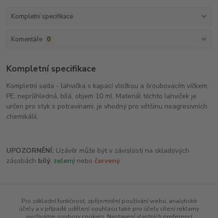
Kompletní specifikace
Komentáře
0
Kompletní specifikace
Kompletní sada - lahvička s kapací vložkou a šroubovacím víčkem,
PE, neprůhledná, bílá, objem 10 ml. Materiál těchto lahviček je
určen pro styk s potravinami, je vhodný pro většinu neagresivních
chemikálií.
UPOZORNĚNÍ:
Uzávěr může být v závislosti na skladových
zásobách
bílý
,
zelený
nebo
červený
.
Pro základní funkčnost, zpříjemnění používání webu, analytické
Zboží zařazeno v kategoriích
účely a v případě udělení souhlasu také pro účely cílení reklamy
využíváme soubory cookies. Nastavení vlastních preferencí