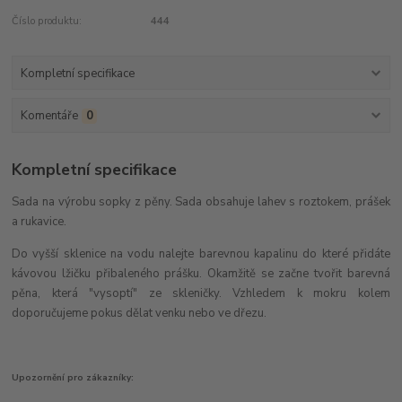
Číslo produktu:
444
Kompletní specifikace
Komentáře
0
Kompletní specifikace
Sada na výrobu sopky z pěny. Sada obsahuje lahev s roztokem, prášek
a rukavice.
Do vyšší sklenice na vodu nalejte barevnou kapalinu do které přidáte
kávovou lžičku přibaleného prášku. Okamžitě se začne tvořit barevná
pěna, která "vysoptí" ze skleničky. Vzhledem k mokru kolem
doporučujeme pokus dělat venku nebo ve dřezu.
Upozornění pro zákazníky: