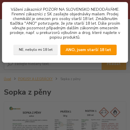
1.3 2026 zastaveny dodávky fyzickým osobám na Slovensko. Důvodem
Vážení zákazníci! POZOR! NA SLOVENSKO NEDODÁVÁME.
je neustálé porušování obchodních podmínek. Firemní zájemci o naše
Firemní zákazníci z SK zasílejte objednávky mailem. Prodej
produkty z SK zasílejte objednávky mailovou cestou. Děkujeme!
chemikálií je omezen pro osoby starší 18 let. Zmáčknutím
tlačítka "ANO" potvrzujete, že jste starší 18 let. Dále prosím
0
ks
CZK
věnujte pozornost případným dalším zákonným omezením
za
0,00 Kč
prodeje, např. u prekurzorů výbušnin a drog, které najdete v
popisu produktů.
Menu
ANO, jsem starší 18 let
NE, nebylo mi 18 let
Hledat
Úvod
POKUSY A LEGRÁCKY
Sopka z pěny
Sopka z pěny