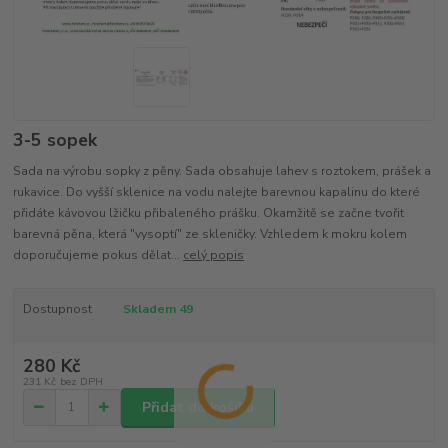
3-5 sopek
Sada na výrobu sopky z pěny. Sada obsahuje lahev s roztokem, prášek a
rukavice. Do vyšší sklenice na vodu nalejte barevnou kapalinu do které
přidáte kávovou lžičku přibaleného prášku. Okamžitě se začne tvořit
barevná pěna, která "vysoptí" ze skleničky. Vzhledem k mokru kolem
doporučujeme pokus dělat...
celý popis
Dostupnost
Skladem 49
280 Kč
231 Kč
bez DPH
Přidat do košíku