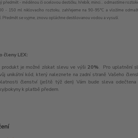
ý předmět -
měděnou či ocelovou destičku, hřebík, minci... odmastíme rozt
00 - 150 ml niklovacího roztoku, zahřejeme na 90-95°C a vložíme odmaš
í. Předmět se vyjme, znovu opláchne destilovanou vodou a vysuší.
o členy LEX:
 produkt je možné získat slevu ve výši
20%
. Pro uplatnění s
vůj unikátní kód, který naleznete na zadní straně Vašeho člen
platnosti členství (ještě týž den) Vám bude sleva odečtena 
ky/pokyny k platbě předem.
žení