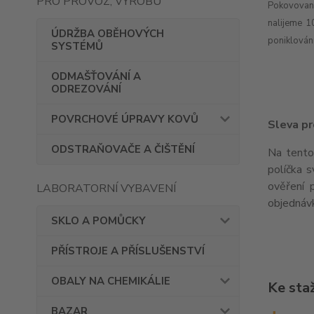
PRO PROVOZ, VÝROBU
Pokovovan
nalijeme 1
ÚDRŽBA OBĚHOVÝCH
poniklován
SYSTÉMŮ
ODMAŠŤOVÁNÍ A
ODREZOVÁNÍ
POVRCHOVÉ ÚPRAVY KOVŮ
Sleva pr
ODSTRAŇOVAČE A ČIŠTĚNÍ
Na tento
políčka s
ověření 
LABORATORNÍ VYBAVENÍ
objednáv
SKLO A POMŮCKY
PŘÍSTROJE A PŘÍSLUŠENSTVÍ
OBALY NA CHEMIKÁLIE
Ke sta
BAZAR