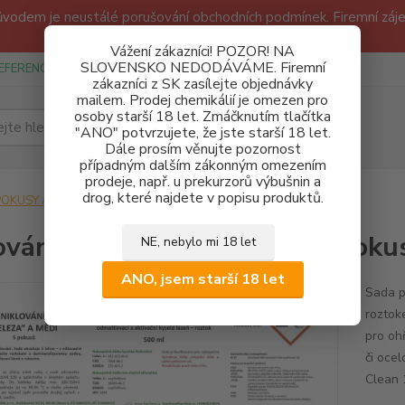
odem je neustálé porušování obchodních podmínek. Firemní zájem
Děkujeme!
Vážení zákazníci! POZOR! NA
SLOVENSKO NEDODÁVÁME. Firemní
EFERENCE
SPONZUREJEME
OBCHODNÍ PODMÍNKY A GDPR
zákazníci z SK zasílejte objednávky
mailem. Prodej chemikálií je omezen pro
osoby starší 18 let. Zmáčknutím tlačítka
Hledat
"ANO" potvrzujete, že jste starší 18 let.
Dále prosím věnujte pozornost
případným dalším zákonným omezením
prodeje, např. u prekurzorů výbušnin a
drog, které najdete v popisu produktů.
POKUSY A LEGRÁCKY
Niklování "železa" a mědi cca 5 pokusů
ování "železa" a mědi cca 5 poku
NE, nebylo mi 18 let
ANO, jsem starší 18 let
Sada p
roztok
pro oh
či oce
Clean 