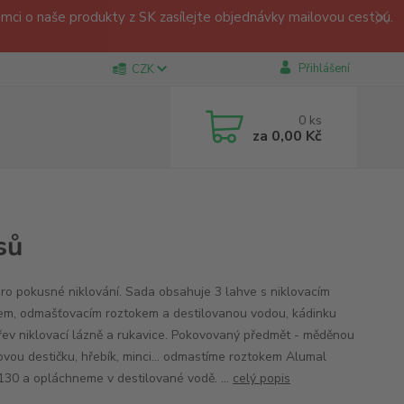
ci o naše produkty z SK zasílejte objednávky mailovou cestou.
Přihlášení
CZK
0
ks
za
0,00 Kč
sů
ro pokusné niklování. Sada obsahuje 3 lahve s niklovacím
em, odmašťovacím roztokem a destilovanou vodou, kádinku
řev niklovací lázně a rukavice. Pokovovaný předmět - měděnou
lovou destičku, hřebík, minci... odmastíme roztokem Alumal
130 a opláchneme v destilované vodě. ...
celý popis