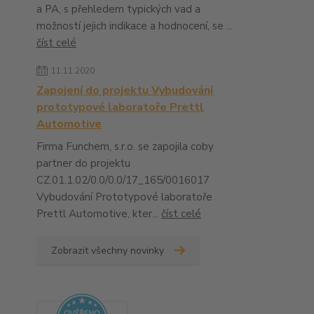
a PA, s přehledem typických vad a
možností jejich indikace a hodnocení, se ...
číst celé
11.11.2020
Zapojení do projektu Vybudování
prototypové laboratoře Prettl
Automotive
Firma Funchem, s.r.o. se zapojila coby
partner do projektu
CZ.01.1.02/0.0/0.0/17_165/0016017
Vybudování Prototypové laboratoře
Prettl Automotive, kter...
číst celé
Zobrazit všechny novinky