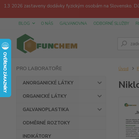
1.3 2026 zastaveny dodávky fyzickým osobám na Slovensko. Dův
BLOG
O NÁS
GALVANOVNA
ODBORNÉ SLUŽBY
R
PRO LABORATOŘE
Úvod
Nikl
ANORGANICKÉ LÁTKY
ORGANICKÉ LÁTKY
GALVANOPLASTIKA
ODMĚRNÉ ROZTOKY
INDIKÁTORY