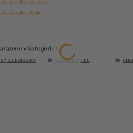
vní návodka - Cu a ocel
vní návodka - hliník
zařazeno v kategoriích
SY A LEGRÁCKY
CHEMICKÝ NIKL
CHE