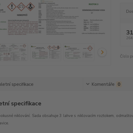
Dos
31
264
Číslo p
etní specifikace
Komentáře
0
tní specifikace
okusné niklování. Sada obsahuje 3 lahve s niklovacím roztokem, odmašťov
avice.