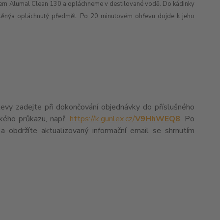
okem Alumal Clean 130 a opláchneme v destilované vodě.
Do kádinky
těnýa opláchnutý předmět. Po 20 minutovém ohřevu dojde k jeho
levy zadejte při dokončování objednávky do příslušného
ského průkazu, např.
https://k.gunlex.cz/
V9HhWEQ8
. Po
a obdržíte aktualizovaný informační email se shrnutím