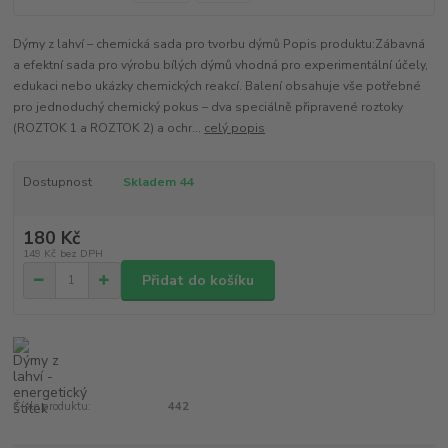
Dýmy z lahví – chemická sada pro tvorbu dýmů Popis produktu:Zábavná
a efektní sada pro výrobu bílých dýmů vhodná pro experimentální účely,
edukaci nebo ukázky chemických reakcí. Balení obsahuje vše potřebné
pro jednoduchý chemický pokus – dva speciálně připravené roztoky
(ROZTOK 1 a ROZTOK 2) a ochr...
celý popis
Dostupnost
Skladem 44
180 Kč
149 Kč
bez DPH
Přidat do košíku
Číslo produktu:
442