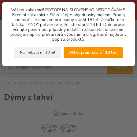
1.3 2026 zastaveny dodávky fyzickým osobám na Slovensko. Důvodem
Vážení zákazníci! POZOR! NA SLOVENSKO NEDODÁVÁME.
je neustálé porušování obchodních podmínek. Firemní zájemci o naše
Firemní zákazníci z SK zasílejte objednávky mailem. Prodej
produkty z SK zasílejte objednávky mailovou cestou. Děkujeme!
chemikálií je omezen pro osoby starší 18 let. Zmáčknutím
tlačítka "ANO" potvrzujete, že jste starší 18 let. Dále prosím
0
ks
CZK
věnujte pozornost případným dalším zákonným omezením
za
0,00 Kč
prodeje, např. u prekurzorů výbušnin a drog, které najdete v
popisu produktů.
Menu
ANO, jsem starší 18 let
NE, nebylo mi 18 let
Hledat
Úvod
POKUSY A LEGRÁCKY
Dýmy z lahví
Dýmy z lahví