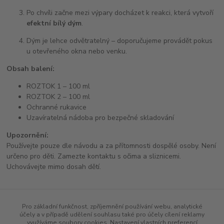
Po chvíli začne mezi výpary docházet k reakci, která vytvoří
efektní bílý dým
.
Dým je lehce odvětratelný – doporučujeme provádět pokus
u otevřeného okna nebo venku.
Obsah balení:
ROZTOK 1 – 100 ml
ROZTOK 2 – 100 ml
Ochranné rukavice
Uzavíratelná nádoba pro bezpečné skladování
Upozornění:
Používejte pouze dle návodu a za přítomnosti dospělé osoby. Není
určeno pro děti. Zamezte kontaktu s očima a sliznicemi.
Uchovávejte mimo dosah dětí.
Pro základní funkčnost, zpříjemnění používání webu, analytické
Zboží zařazeno v kategoriích
účely a v případě udělení souhlasu také pro účely cílení reklamy
využíváme soubory cookies. Nastavení vlastních preferencí