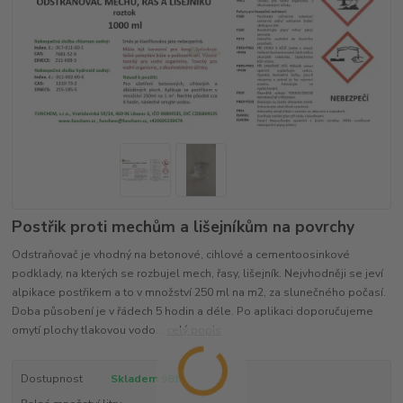
Postřik proti mechům a lišejníkům na povrchy
Odstraňovač je vhodný na betonové, cihlové a cementoosinkové
podklady, na kterých se rozbujel mech, řasy, lišejník. Nejvhodněji se jeví
alpikace postřikem a to v množství 250 ml na m2, za slunečného počasí.
Doba působení je v řádech 5 hodin a déle. Po aplikaci doporučujeme
omytí plochy tlakovou vodo...
celý popis
Dostupnost
Skladem 981