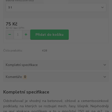
Balná množství litry
75 Kč
62 Kč
bez DPH
Přidat do košíku
Číslo produktu:
426
Kompletní specifikace
Komentáře
0
Kompletní specifikace
Odstraňovač je vhodný na betonové, cihlové a cementoosinkové
podklady, na kterých se rozbujel mech, řasy, lišejník. Nejvhodněji
se jeví alpikace postřikem a to v množství 250 ml na m2, za