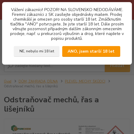
1.3 2026 zastaveny dodávky fyzickým osobám na Slovensko. Důvodem
Vážení zákazníci! POZOR! NA SLOVENSKO NEDODÁVÁME.
je neustálé porušování obchodních podmínek. Firemní zájemci o naše
Firemní zákazníci z SK zasílejte objednávky mailem. Prodej
produkty z SK zasílejte objednávky mailovou cestou. Děkujeme!
chemikálií je omezen pro osoby starší 18 let. Zmáčknutím
tlačítka "ANO" potvrzujete, že jste starší 18 let. Dále prosím
0
ks
CZK
věnujte pozornost případným dalším zákonným omezením
za
0,00 Kč
prodeje, např. u prekurzorů výbušnin a drog, které najdete v
popisu produktů.
Menu
ANO, jsem starší 18 let
NE, nebylo mi 18 let
Hledat
Úvod
DŮM, ZAHRADA, DÍLNA
PLEVEL, MECHY, ŠKŮDCI
Odstraňovač mechů, řas a lišejníků
Odstraňovač mechů, řas a
lišejníků