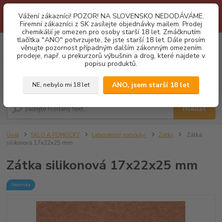
1.3 2026 zastaveny dodávky fyzickým osobám na Slovensko. Důvodem
Vážení zákazníci! POZOR! NA SLOVENSKO NEDODÁVÁME.
je neustálé porušování obchodních podmínek. Firemní zájemci o naše
Firemní zákazníci z SK zasílejte objednávky mailem. Prodej
produkty z SK zasílejte objednávky mailovou cestou. Děkujeme!
chemikálií je omezen pro osoby starší 18 let. Zmáčknutím
tlačítka "ANO" potvrzujete, že jste starší 18 let. Dále prosím
0
ks
CZK
věnujte pozornost případným dalším zákonným omezením
za
0,00 Kč
prodeje, např. u prekurzorů výbušnin a drog, které najdete v
popisu produktů.
Menu
ANO, jsem starší 18 let
NE, nebylo mi 18 let
Hledat
Úvod
SKLO A POMŮCKY
Laboratorní pomůcky
Zátky
Zátka
silikonová 17x22x25 mm
Zátka silikonová 17x22x25 mm
Novinka