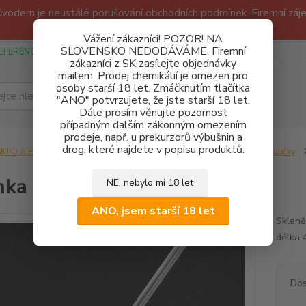
odem je neustálé porušování obchodních podmínek. Firemní zájem
Děkujeme!
Vážení zákazníci! POZOR! NA
SLOVENSKO NEDODÁVÁME. Firemní
EFERENCE
SPONZUREJEME
OBCHODNÍ PODMÍNKY A GDPR
zákazníci z SK zasílejte objednávky
mailem. Prodej chemikálií je omezen pro
osoby starší 18 let. Zmáčknutím tlačítka
Hledat
"ANO" potvrzujete, že jste starší 18 let.
Dále prosím věnujte pozornost
případným dalším zákonným omezením
prodeje, např. u prekurzorů výbušnin a
drog, které najdete v popisu produktů.
SKLO A POMŮCKY
Laboratorní pomůcky
Tyčinky, míchadla, kuličky
nka skleněná 7/400
NE, nebylo mi 18 let
ANO, jsem starší 18 let
Skleně
délka 
Dos