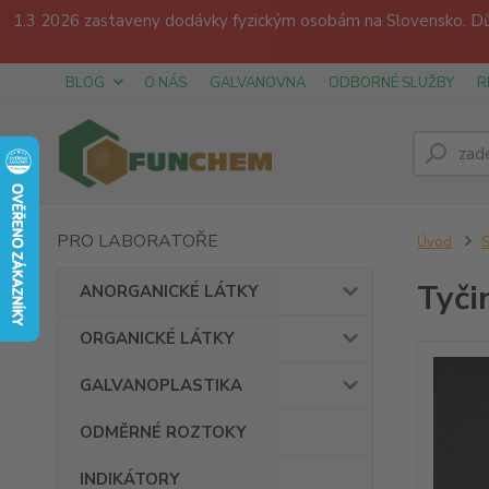
1.3 2026 zastaveny dodávky fyzickým osobám na Slovensko. Dův
BLOG
O NÁS
GALVANOVNA
ODBORNÉ SLUŽBY
R
PRO LABORATOŘE
Úvod
Tyči
ANORGANICKÉ LÁTKY
ORGANICKÉ LÁTKY
GALVANOPLASTIKA
ODMĚRNÉ ROZTOKY
INDIKÁTORY