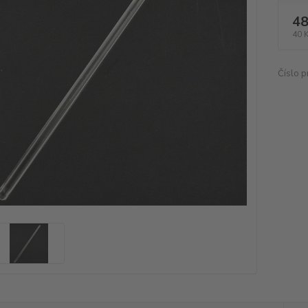
48
40 
Číslo p