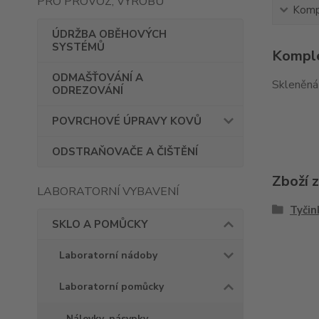
PRO PROVOZ, VÝROBU
Kompl
ÚDRŽBA OBĚHOVÝCH
SYSTÉMŮ
Komple
ODMAŠŤOVÁNÍ A
Skleněná 
ODREZOVÁNÍ
POVRCHOVÉ ÚPRAVY KOVŮ
ODSTRAŇOVAČE A ČIŠTĚNÍ
Zboží 
LABORATORNÍ VYBAVENÍ
Tyčin
SKLO A POMŮCKY
Laboratorní nádoby
Laboratorní pomůcky
Nálevky, násypky