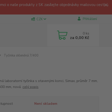
ci o naše produkty z SK zasílejte objednávky mailovou cestou.
Přihlášení
CZK
0
ks
za
0,00 Kč
Tyčinka skleněná 7/400
ná laboratorní tyčinka s otavenými konci, Simax, průměr 7 mm,
400 mm, nová.
celý popis
tupnost
Není skladem