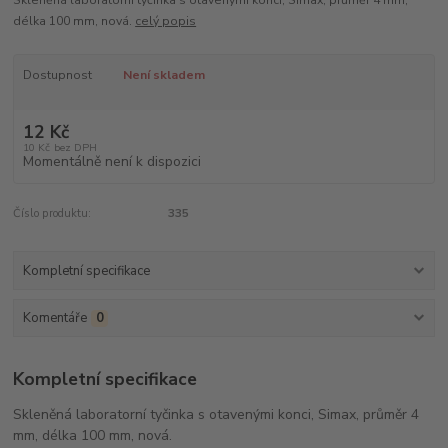
Skleněná laboratorní tyčinka s otavenými konci, Simax, průměr 4 mm,
délka 100 mm, nová.
celý popis
Dostupnost
Není skladem
12 Kč
10 Kč
bez DPH
Momentálně není k dispozici
Číslo produktu:
335
Kompletní specifikace
Komentáře
0
Kompletní specifikace
Skleněná laboratorní tyčinka s otavenými konci, Simax, průměr 4
mm, délka 100 mm, nová.