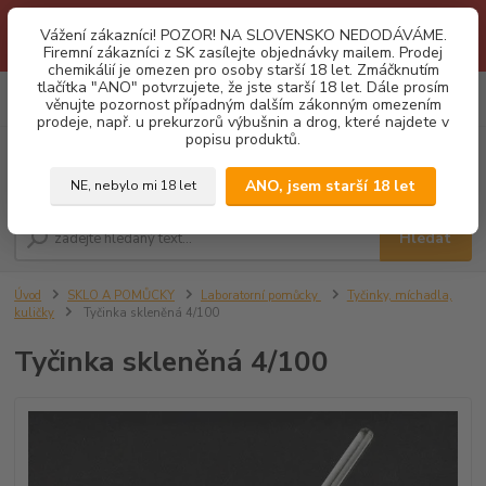
1.3 2026 zastaveny dodávky fyzickým osobám na Slovensko. Důvodem
Vážení zákazníci! POZOR! NA SLOVENSKO NEDODÁVÁME.
je neustálé porušování obchodních podmínek. Firemní zájemci o naše
Firemní zákazníci z SK zasílejte objednávky mailem. Prodej
produkty z SK zasílejte objednávky mailovou cestou. Děkujeme!
chemikálií je omezen pro osoby starší 18 let. Zmáčknutím
tlačítka "ANO" potvrzujete, že jste starší 18 let. Dále prosím
0
ks
CZK
věnujte pozornost případným dalším zákonným omezením
za
0,00 Kč
prodeje, např. u prekurzorů výbušnin a drog, které najdete v
popisu produktů.
Menu
ANO, jsem starší 18 let
NE, nebylo mi 18 let
Hledat
Úvod
SKLO A POMŮCKY
Laboratorní pomůcky
Tyčinky, míchadla,
kuličky
Tyčinka skleněná 4/100
Tyčinka skleněná 4/100