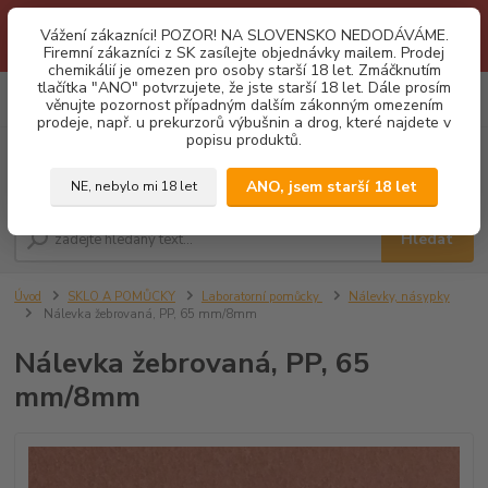
1.3 2026 zastaveny dodávky fyzickým osobám na Slovensko. Důvodem
Vážení zákazníci! POZOR! NA SLOVENSKO NEDODÁVÁME.
je neustálé porušování obchodních podmínek. Firemní zájemci o naše
Firemní zákazníci z SK zasílejte objednávky mailem. Prodej
produkty z SK zasílejte objednávky mailovou cestou. Děkujeme!
chemikálií je omezen pro osoby starší 18 let. Zmáčknutím
tlačítka "ANO" potvrzujete, že jste starší 18 let. Dále prosím
0
ks
CZK
věnujte pozornost případným dalším zákonným omezením
za
0,00 Kč
prodeje, např. u prekurzorů výbušnin a drog, které najdete v
popisu produktů.
Menu
ANO, jsem starší 18 let
NE, nebylo mi 18 let
Hledat
Úvod
SKLO A POMŮCKY
Laboratorní pomůcky
Nálevky, násypky
Nálevka žebrovaná, PP, 65 mm/8mm
Nálevka žebrovaná, PP, 65
mm/8mm