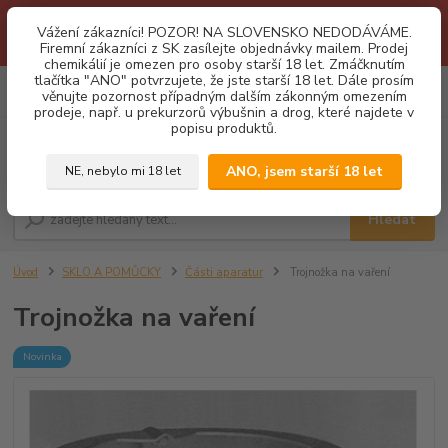
1.3 2026 zastaveny dodávky fyzickým osobám na Slovensko. Důvodem
Vážení zákazníci! POZOR! NA SLOVENSKO NEDODÁVÁME.
je neustálé porušování obchodních podmínek. Firemní zájemci o naše
Firemní zákazníci z SK zasílejte objednávky mailem. Prodej
produkty z SK zasílejte objednávky mailovou cestou. Děkujeme!
chemikálií je omezen pro osoby starší 18 let. Zmáčknutím
tlačítka "ANO" potvrzujete, že jste starší 18 let. Dále prosím
0
ks
CZK
věnujte pozornost případným dalším zákonným omezením
za
0,00 Kč
prodeje, např. u prekurzorů výbušnin a drog, které najdete v
popisu produktů.
Menu
ANO, jsem starší 18 let
NE, nebylo mi 18 let
Hledat
Úvod
SKLO A POMŮCKY
Části aparatur
Trojnožka na vaření
Trojnožka na vaření
Novinka