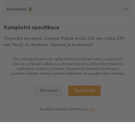
Komentáře
0
Kompletní specifikace
Trojnožka na vaření, ocelová. Průměr kruhu 150 mm, výška 190
mm. Nová, zn. Nedform. Obrázek je ilustrativní!
Pro základní funkčnost, zpříjemnění používání webu, analytické
účely a v případě udělení souhlasu také pro účely cílení reklamy
využíváme soubory cookies. Nastavení vlastních preferencí
Zboží zařazeno v kategoriích
cookies můžete kdykoli upravit odkazem ve spodní části stránek.
Části aparatur
Souhlasím
Nastavení
Ostatní pomůcky
Souhlas můžete odmítnout
zde
.