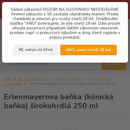
1.3 2026 zastaveny dodávky fyzickým osobám na Slovensko. Důvodem
Vážení zákazníci! POZOR! NA SLOVENSKO NEDODÁVÁME.
je neustálé porušování obchodních podmínek. Firemní zájemci o naše
Firemní zákazníci z SK zasílejte objednávky mailem. Prodej
produkty z SK zasílejte objednávky mailovou cestou. Děkujeme!
chemikálií je omezen pro osoby starší 18 let. Zmáčknutím
tlačítka "ANO" potvrzujete, že jste starší 18 let. Dále prosím
0
ks
CZK
věnujte pozornost případným dalším zákonným omezením
za
0,00 Kč
prodeje, např. u prekurzorů výbušnin a drog, které najdete v
popisu produktů.
Menu
ANO, jsem starší 18 let
NE, nebylo mi 18 let
Hledat
Úvod
SKLO A POMŮCKY
Laboratorní nádoby
Baňky, lahve a
prachovnice
Erlenmayerova baňka (kónická baňka) širokohrdlá 250 ml
Erlenmayerova baňka (kónická
baňka) širokohrdlá 250 ml