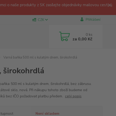
ci o naše produkty z SK zasílejte objednávky mailovou cestou.
Přihlášení
CZK
0
ks
za
0,00 Kč
Varná baňka 500 ml s kulatým dnem, širokohrdlá
 širokohrdlá
baňka 500 ml s kulatým dnem, širokohrdlá, bez zábrusu.
ikátové sklo, nová. Při nákupu tohoto zboží budeme od
íků bez IČO požadovat platbu předem.
celý popis
tupnost
Není skladem