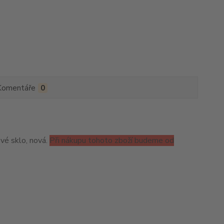
Komentáře
0
vé sklo, nová.
Při nákupu tohoto zboží budeme od