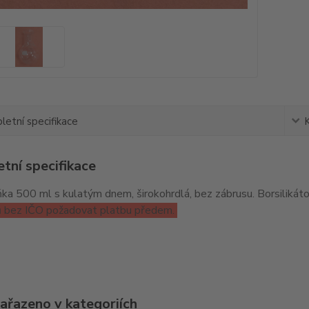
etní specifikace
tní specifikace
ka 500 ml s kulatým dnem, širokohrdlá, bez zábrusu. Borsilikáto
ů bez IČO požadovat platbu předem.
zařazeno v kategoriích