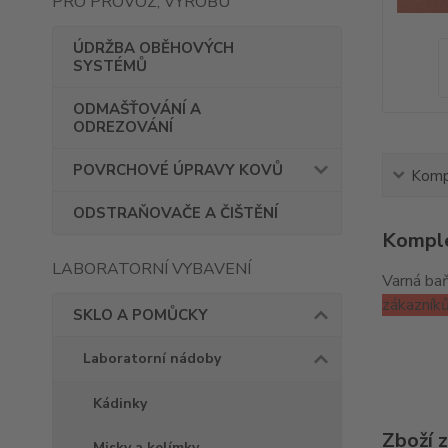
PRO PROVOZ, VÝROBU
ÚDRŽBA OBĚHOVÝCH
SYSTÉMŮ
ODMAŠŤOVÁNÍ A
ODREZOVÁNÍ
POVRCHOVÉ ÚPRAVY KOVŮ
Kompl
ODSTRAŇOVAČE A ČIŠTĚNÍ
Komple
LABORATORNÍ VYBAVENÍ
Varná baň
zákazník
SKLO A POMŮCKY
Laboratorní nádoby
Kádinky
Zboží 
Misky a kelímky