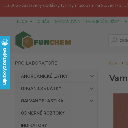
1.3 2026 zastaveny dodávky fyzickým osobám na Slovensko. Dův
BLOG
O NÁS
GALVANOVNA
ODBORNÉ SLUŽBY
R
PRO LABORATOŘE
Úvod
Varn
ANORGANICKÉ LÁTKY
ORGANICKÉ LÁTKY
GALVANOPLASTIKA
ODMĚRNÉ ROZTOKY
INDIKÁTORY