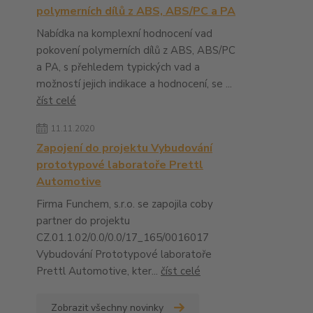
polymerních dílů z ABS, ABS/PC a PA
Nabídka na komplexní hodnocení vad
pokovení polymerních dílů z ABS, ABS/PC
a PA, s přehledem typických vad a
možností jejich indikace a hodnocení, se ...
číst celé
11.11.2020
Zapojení do projektu Vybudování
prototypové laboratoře Prettl
Automotive
Firma Funchem, s.r.o. se zapojila coby
partner do projektu
CZ.01.1.02/0.0/0.0/17_165/0016017
Vybudování Prototypové laboratoře
Prettl Automotive, kter...
číst celé
Zobrazit všechny novinky