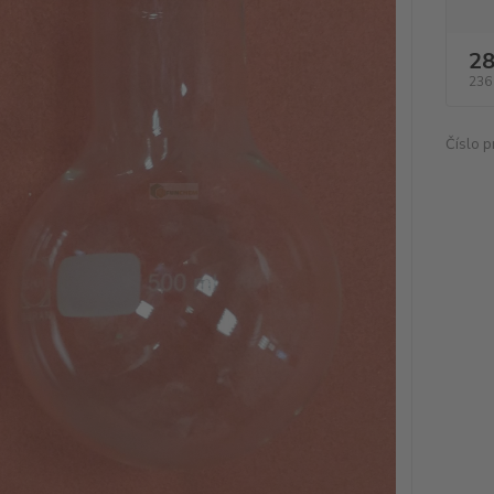
28
236
Číslo p