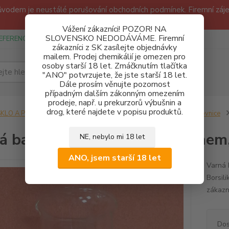
odem je neustálé porušování obchodních podmínek. Firemní zájem
Děkujeme!
Vážení zákazníci! POZOR! NA
SLOVENSKO NEDODÁVÁME. Firemní
EFERENCE
SPONZUREJEME
OBCHODNÍ PODMÍNKY A GDPR
zákazníci z SK zasílejte objednávky
mailem. Prodej chemikálií je omezen pro
osoby starší 18 let. Zmáčknutím tlačítka
Hledat
"ANO" potvrzujete, že jste starší 18 let.
Dále prosím věnujte pozornost
případným dalším zákonným omezením
prodeje, např. u prekurzorů výbušnin a
drog, které najdete v popisu produktů.
SKLO A POMŮCKY
Laboratorní nádoby
Baňky, lahve a prachovnice
á baňka 500 ml s kulatým dnem,
NE, nebylo mi 18 let
ANO, jsem starší 18 let
Varná 
Borsil
zákazn
Dos