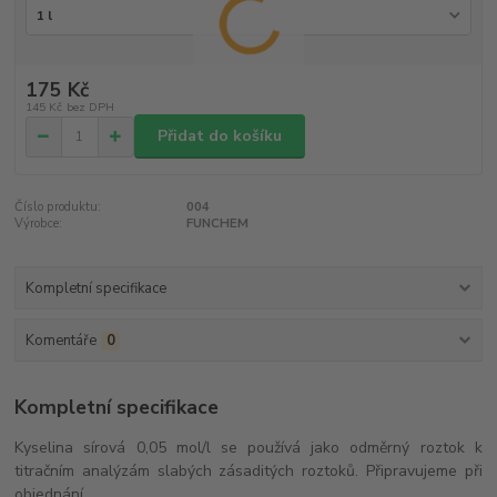
175 Kč
145 Kč
bez DPH
Přidat do košíku
Číslo produktu:
004
Výrobce:
FUNCHEM
Kompletní specifikace
Komentáře
0
Kompletní specifikace
Kyselina sírová 0,05 mol/l se používá jako odměrný roztok k
titračním analýzám slabých zásaditých roztoků. Připravujeme při
objednání.