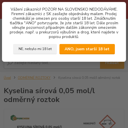
1.3 2026 zastaveny dodávky fyzickým osobám na Slovensko. Důvodem
Vážení zákazníci! POZOR! NA SLOVENSKO NEDODÁVÁME.
je neustálé porušování obchodních podmínek. Firemní zájemci o naše
Firemní zákazníci z SK zasílejte objednávky mailem. Prodej
produkty z SK zasílejte objednávky mailovou cestou. Děkujeme!
chemikálií je omezen pro osoby starší 18 let. Zmáčknutím
tlačítka "ANO" potvrzujete, že jste starší 18 let. Dále prosím
0
ks
CZK
věnujte pozornost případným dalším zákonným omezením
za
0,00 Kč
prodeje, např. u prekurzorů výbušnin a drog, které najdete v
popisu produktů.
Menu
ANO, jsem starší 18 let
NE, nebylo mi 18 let
Hledat
Úvod
ODMĚRNÉ ROZTOKY
Kyselina sírová 0,05 mol/l odměrný roztok
Kyselina sírová 0,05 mol/l
odměrný roztok