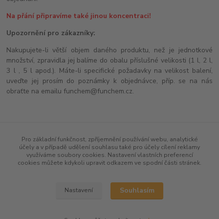
Na přání připravíme také jinou koncentraci!
Upozornění pro zákazníky:
Nakupujete-li větší objem daného produktu, než je jednotkové
množství, zpravidla jej balíme do obalu příslušné velikosti (1 l, 2 l,
3 l , 5 l apod.). Máte-li specifické požadavky na velikost balení,
uveďte jej prosím do poznámky k objednávce, příp. se na nás
obraťte na emailu funchem@funchem.cz.
Zboží zařazeno v kategoriích
Pro základní funkčnost, zpříjemnění používání webu, analytické
účely a v případě udělení souhlasu také pro účely cílení reklamy
ODMĚRNÉ ROZTOKY
využíváme soubory cookies. Nastavení vlastních preferencí
cookies můžete kdykoli upravit odkazem ve spodní části stránek.
Souhlasím
Nastavení