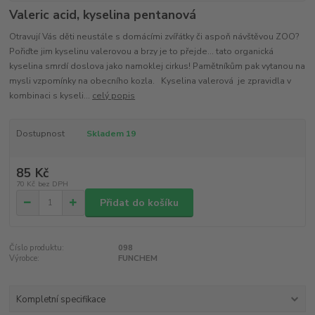
Valeric acid, kyselina pentanová
Otravují Vás děti neustále s domácími zvířátky či aspoň návštěvou ZOO?
Pořiďte jim kyselinu valerovou a brzy je to přejde... tato organická
kyselina smrdí doslova jako namoklej cirkus! Pamětníkům pak vytanou na
mysli vzpomínky na obecního kozla. Kyselina valerová je zpravidla v
kombinaci s kyseli...
celý popis
Dostupnost
Skladem 19
85 Kč
70 Kč
bez DPH
Přidat do košíku
Číslo produktu:
098
Výrobce:
FUNCHEM
Kompletní specifikace