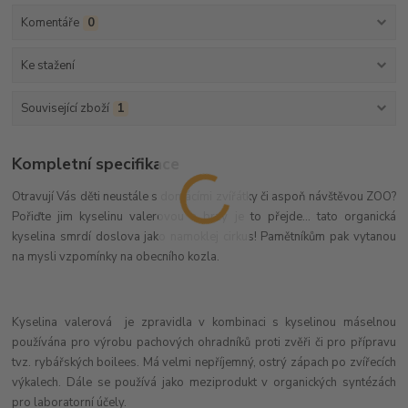
Komentáře
0
Ke stažení
Související zboží
1
Kompletní specifikace
Otravují Vás děti neustále s domácími zvířátky či aspoň návštěvou ZOO?
Pořiďte jim kyselinu valerovou a brzy je to přejde... tato organická
kyselina smrdí doslova jako namoklej cirkus! Pamětníkům pak vytanou
na mysli vzpomínky na obecního kozla.
Kyselina valerová je zpravidla v kombinaci s kyselinou máselnou
používána pro výrobu pachových ohradníků proti zvěři či pro přípravu
tvz. rybářských boilees. Má velmi nepříjemný, ostrý zápach po zvířecích
výkalech. Dále se používá jako meziprodukt v organických syntézách
pro laboratorní účely.