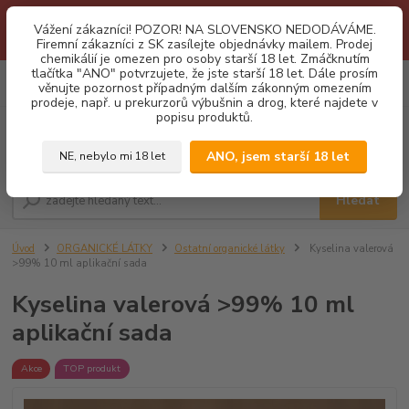
1.3 2026 zastaveny dodávky fyzickým osobám na Slovensko. Důvodem
Vážení zákazníci! POZOR! NA SLOVENSKO NEDODÁVÁME.
je neustálé porušování obchodních podmínek. Firemní zájemci o naše
Firemní zákazníci z SK zasílejte objednávky mailem. Prodej
produkty z SK zasílejte objednávky mailovou cestou. Děkujeme!
chemikálií je omezen pro osoby starší 18 let. Zmáčknutím
tlačítka "ANO" potvrzujete, že jste starší 18 let. Dále prosím
0
ks
CZK
věnujte pozornost případným dalším zákonným omezením
za
0,00 Kč
prodeje, např. u prekurzorů výbušnin a drog, které najdete v
popisu produktů.
Menu
ANO, jsem starší 18 let
NE, nebylo mi 18 let
Hledat
Úvod
ORGANICKÉ LÁTKY
Ostatní organické látky
Kyselina valerová
>99% 10 ml aplikační sada
Kyselina valerová >99% 10 ml
aplikační sada
Akce
TOP produkt