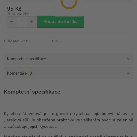
95 Kč
79 Kč
bez DPH
Přidat do košíku
Číslo produktu:
106
Kompletní specifikace
Komentáře
0
Kompletní specifikace
Kyselina šťavelová je organická kyselina, jejíž lidový název je
„jetelová sůl“. Je obsažena prakticky ve veškerém ovoci a zelenině
a způsobuje jejich kyselost.