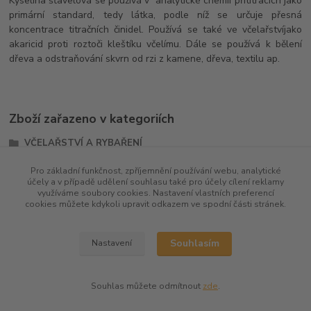
Kyselina šťavelová se používá v analytické chemii přititracích jako
primární standard, tedy látka, podle níž se určuje přesná
koncentrace titračních činidel. Používá se také ve včelařstvíjako
akaricid proti roztoči kleštíku včelímu. Dále se používá k bělení
dřeva a odstraňování skvrn od rzi z kamene, dřeva, textilu ap.
Zboží zařazeno v kategoriích
VČELAŘSTVÍ A RYBAŘENÍ
ODSTRAŇOVAČE A ČIŠTĚNÍ
Pro základní funkčnost, zpříjemnění používání webu, analytické
účely a v případě udělení souhlasu také pro účely cílení reklamy
Ostatní organické látky
využíváme soubory cookies. Nastavení vlastních preferencí
cookies můžete kdykoli upravit odkazem ve spodní části stránek.
Souhlasím
Nastavení
Souhlas můžete odmítnout
zde
.
Vytvořeno na
Eshop-rychle.cz