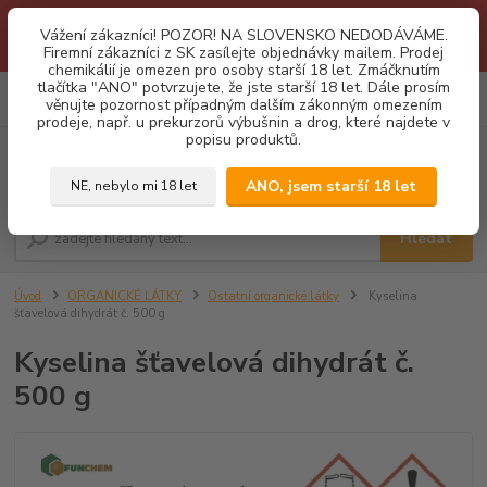
1.3 2026 zastaveny dodávky fyzickým osobám na Slovensko. Důvodem
Vážení zákazníci! POZOR! NA SLOVENSKO NEDODÁVÁME.
je neustálé porušování obchodních podmínek. Firemní zájemci o naše
Firemní zákazníci z SK zasílejte objednávky mailem. Prodej
produkty z SK zasílejte objednávky mailovou cestou. Děkujeme!
chemikálií je omezen pro osoby starší 18 let. Zmáčknutím
tlačítka "ANO" potvrzujete, že jste starší 18 let. Dále prosím
0
ks
CZK
věnujte pozornost případným dalším zákonným omezením
za
0,00 Kč
prodeje, např. u prekurzorů výbušnin a drog, které najdete v
popisu produktů.
Menu
ANO, jsem starší 18 let
NE, nebylo mi 18 let
Hledat
Úvod
ORGANICKÉ LÁTKY
Ostatní organické látky
Kyselina
šťavelová dihydrát č. 500 g
Kyselina šťavelová dihydrát č.
500 g