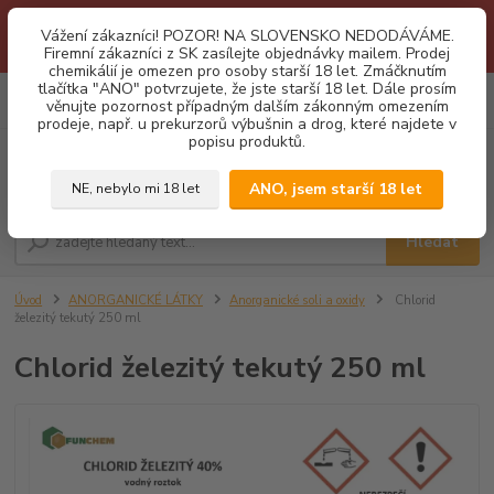
1.3 2026 zastaveny dodávky fyzickým osobám na Slovensko. Důvodem
Vážení zákazníci! POZOR! NA SLOVENSKO NEDODÁVÁME.
je neustálé porušování obchodních podmínek. Firemní zájemci o naše
Firemní zákazníci z SK zasílejte objednávky mailem. Prodej
produkty z SK zasílejte objednávky mailovou cestou. Děkujeme!
chemikálií je omezen pro osoby starší 18 let. Zmáčknutím
tlačítka "ANO" potvrzujete, že jste starší 18 let. Dále prosím
0
ks
CZK
věnujte pozornost případným dalším zákonným omezením
za
0,00 Kč
prodeje, např. u prekurzorů výbušnin a drog, které najdete v
popisu produktů.
Menu
ANO, jsem starší 18 let
NE, nebylo mi 18 let
Hledat
Úvod
ANORGANICKÉ LÁTKY
Anorganické soli a oxidy
Chlorid
železitý tekutý 250 ml
Chlorid železitý tekutý 250 ml