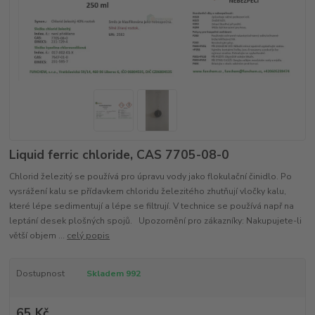
Liquid ferric chloride, CAS 7705-08-0
Chlorid železitý se používá pro úpravu vody jako flokulační činidlo. Po
vysrážení kalu se přídavkem chloridu železitého zhutňují vločky kalu,
které lépe sedimentují a lépe se filtrují. V technice se používá např na
leptání desek plošných spojů. Upozornění pro zákazníky: Nakupujete-li
větší objem ...
celý popis
Dostupnost
Skladem 992
65 Kč