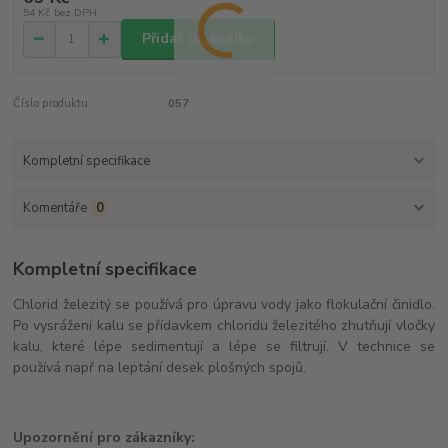
54 Kč
bez DPH
Přidat do košíku
Číslo produktu:
057
Kompletní specifikace
Komentáře
0
Kompletní specifikace
Chlorid železitý se používá pro úpravu vody jako flokulační činidlo.
Po vysrážení kalu se přídavkem chloridu železitého zhutňují vločky
kalu, které lépe sedimentují a lépe se filtrují. V technice se
používá např na leptání desek plošných spojů.
Upozornění pro zákazníky: