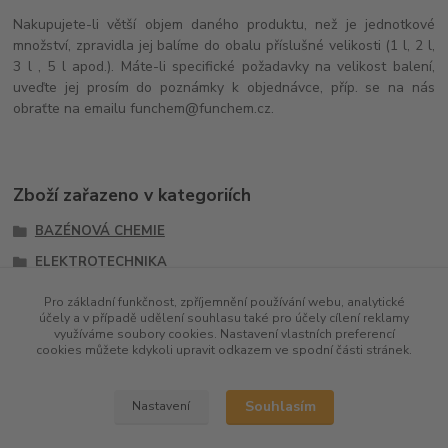
Nakupujete-li větší objem daného produktu, než je jednotkové
množství, zpravidla jej balíme do obalu příslušné velikosti (1 l, 2 l,
3 l , 5 l apod.). Máte-li specifické požadavky na velikost balení,
uveďte jej prosím do poznámky k objednávce, příp. se na nás
obraťte na emailu funchem@funchem.cz.
Zboží zařazeno v kategoriích
BAZÉNOVÁ CHEMIE
ELEKTROTECHNIKA
ÚDRŽBA OBĚHOVÝCH SYSTÉMŮ
Pro základní funkčnost, zpříjemnění používání webu, analytické
účely a v případě udělení souhlasu také pro účely cílení reklamy
Anorganické soli a oxidy
využíváme soubory cookies. Nastavení vlastních preferencí
cookies můžete kdykoli upravit odkazem ve spodní části stránek.
Souhlasím
Nastavení