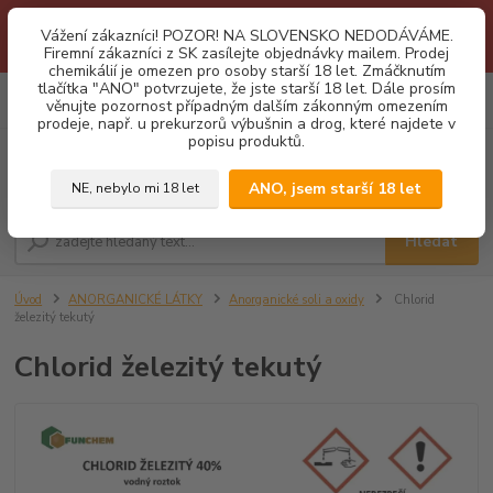
1.3 2026 zastaveny dodávky fyzickým osobám na Slovensko. Důvodem
Vážení zákazníci! POZOR! NA SLOVENSKO NEDODÁVÁME.
je neustálé porušování obchodních podmínek. Firemní zájemci o naše
Firemní zákazníci z SK zasílejte objednávky mailem. Prodej
produkty z SK zasílejte objednávky mailovou cestou. Děkujeme!
chemikálií je omezen pro osoby starší 18 let. Zmáčknutím
tlačítka "ANO" potvrzujete, že jste starší 18 let. Dále prosím
0
ks
CZK
věnujte pozornost případným dalším zákonným omezením
za
0,00 Kč
prodeje, např. u prekurzorů výbušnin a drog, které najdete v
popisu produktů.
Menu
ANO, jsem starší 18 let
NE, nebylo mi 18 let
Hledat
Úvod
ANORGANICKÉ LÁTKY
Anorganické soli a oxidy
Chlorid
železitý tekutý
Chlorid železitý tekutý