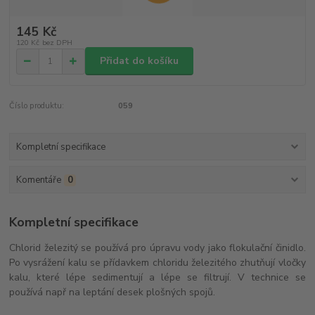
145 Kč
120 Kč
bez DPH
Přidat do košíku
Číslo produktu:
059
Kompletní specifikace
Komentáře
0
Kompletní specifikace
Chlorid železitý se používá pro úpravu vody jako flokulační činidlo.
Po vysrážení kalu se přídavkem chloridu železitého zhutňují vločky
kalu, které lépe sedimentují a lépe se filtrují. V technice se
používá např na leptání desek plošných spojů.