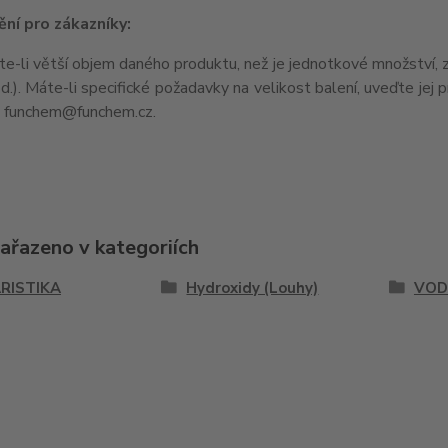
ní pro zákazníky:
e-li větší objem daného produktu, než je jednotkové množství, zpra
pod.). Máte-li specifické požadavky na velikost balení, uveďte je
u funchem@funchem.cz.
zařazeno v kategoriích
RISTIKA
Hydroxidy (Louhy)
VOD