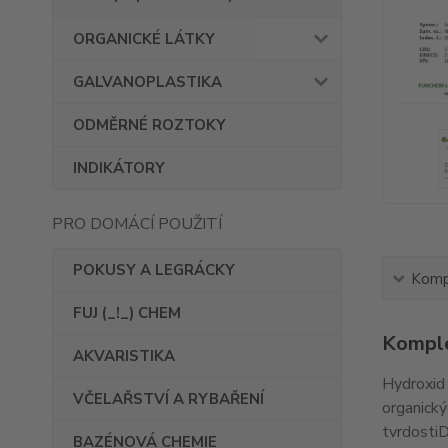
ORGANICKÉ LÁTKY
GALVANOPLASTIKA
ODMĚRNÉ ROZTOKY
INDIKÁTORY
PRO DOMÁCÍ POUŽITÍ
POKUSY A LEGRÁCKY
Kompl
FUJ (_!_) CHEM
Komple
AKVARISTIKA
Hydroxid 
VČELAŘSTVÍ A RYBAŘENÍ
organick
tvrdostiD
BAZÉNOVÁ CHEMIE