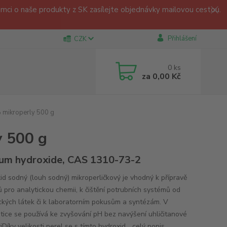
ci o naše produkty z SK zasílejte objednávky mailovou cestou.
Přihlášení
CZK
0
ks
za
0,00 Kč
 mikroperly 500 g
y 500 g
um hydroxide, CAS 1310-73-2
id sodný (louh sodný) mikroperličkový je vhodný k přípravě
ů pro analytickou chemii, k čištění potrubních systémů od
ckých látek či k laboratorním pokusům a syntézám. V
stice se používá ke zvyšování pH bez navýšení uhličitanové
iDíky velikosti perel se s tímto hydroxid...
celý popis