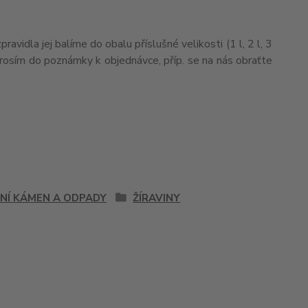
vidla jej balíme do obalu příslušné velikosti (1 l, 2 l, 3
j prosím do poznámky k objednávce, příp. se na nás obraťte
NÍ KÁMEN A ODPADY
ŽÍRAVINY