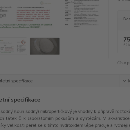
Dos
75
62 
Číslo p
etní specifikace
tní specifikace
sodný (louh sodný) mikroperličkový je vhodný k přípravě roztoků
ých látek či k laboratorním pokusům a syntézám. V akvaristic
íky velikosti perel se s tímto hydroxidem lépe pracuje a rychleji 