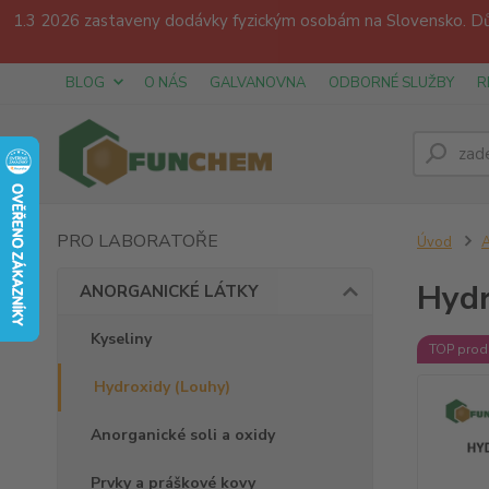
1.3 2026 zastaveny dodávky fyzickým osobám na Slovensko. Dův
BLOG
O NÁS
GALVANOVNA
ODBORNÉ SLUŽBY
R
PRO LABORATOŘE
Úvod
Hydr
ANORGANICKÉ LÁTKY
Kyseliny
TOP prod
Hydroxidy (Louhy)
Anorganické soli a oxidy
Prvky a práškové kovy