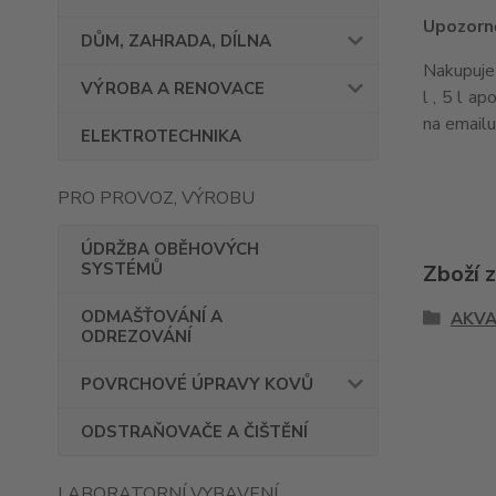
Upozorně
DŮM, ZAHRADA, DÍLNA
Nakupujet
VÝROBA A RENOVACE
l , 5 l a
na email
ELEKTROTECHNIKA
PRO PROVOZ, VÝROBU
ÚDRŽBA OBĚHOVÝCH
SYSTÉMŮ
Zboží 
ODMAŠŤOVÁNÍ A
AKVA
ODREZOVÁNÍ
POVRCHOVÉ ÚPRAVY KOVŮ
ODSTRAŇOVAČE A ČIŠTĚNÍ
LABORATORNÍ VYBAVENÍ