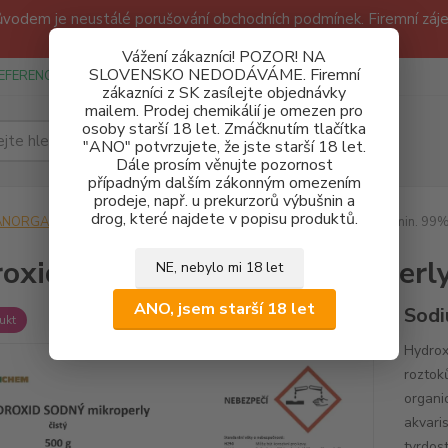
odem je neustálé porušování obchodních podmínek. Firemní zájem
Děkujeme!
Vážení zákazníci! POZOR! NA
SLOVENSKO NEDODÁVÁME. Firemní
EFERENCE
SPONZUREJEME
OBCHODNÍ PODMÍNKY A GDPR
zákazníci z SK zasílejte objednávky
mailem. Prodej chemikálií je omezen pro
osoby starší 18 let. Zmáčknutím tlačítka
Hledat
"ANO" potvrzujete, že jste starší 18 let.
Dále prosím věnujte pozornost
případným dalším zákonným omezením
prodeje, např. u prekurzorů výbušnin a
drog, které najdete v popisu produktů.
ANORGANICKÉ LÁTKY
Hydroxidy (Louhy)
Hydroxid sodný min. 99%
oxid sodný min. 99% mikroperl
NE, nebylo mi 18 let
ANO, jsem starší 18 let
Sodi
ukt
Hydrox
roztok
organi
akvari
tvrdost