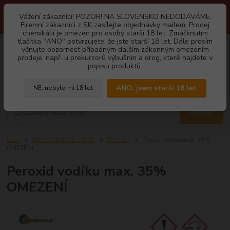
1.3 2026 zastaveny dodávky fyzickým osobám na Slovensko. Důvodem
Vážení zákazníci! POZOR! NA SLOVENSKO NEDODÁVÁME.
je neustálé porušování obchodních podmínek. Firemní zájemci o naše
Firemní zákazníci z SK zasílejte objednávky mailem. Prodej
produkty z SK zasílejte objednávky mailovou cestou. Děkujeme!
chemikálií je omezen pro osoby starší 18 let. Zmáčknutím
tlačítka "ANO" potvrzujete, že jste starší 18 let. Dále prosím
0
ks
CZK
věnujte pozornost případným dalším zákonným omezením
za
0,00 Kč
prodeje, např. u prekurzorů výbušnin a drog, které najdete v
popisu produktů.
Menu
ANO, jsem starší 18 let
NE, nebylo mi 18 let
Hledat
Úvod
ANORGANICKÉ LÁTKY
Kyseliny
Peroxid vodíku max. 35%
OMEZENÍ
Peroxid vodíku max. 35%
OMEZENÍ