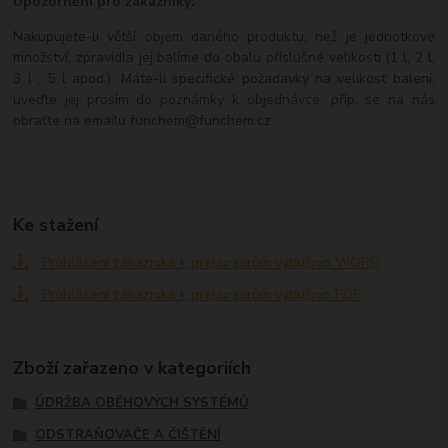
Upozornění pro zákazníky:
Nakupujete-li větší objem daného produktu, než je jednotkové
množství, zpravidla jej balíme do obalu příslušné velikosti (1 l, 2 l,
3 l , 5 l apod.). Máte-li specifické požadavky na velikost balení,
uveďte jej prosím do poznámky k objednávce, příp. se na nás
obraťte na emailu funchem@funchem.cz.
Ke stažení
Prohlášení zákazníka k prekurzorům výbušnin WORD
Prohlášení zákazníka k prekurzorům výbušnin PDF
Zboží zařazeno v kategoriích
ÚDRŽBA OBĚHOVÝCH SYSTÉMŮ
ODSTRAŇOVAČE A ČIŠTĚNÍ