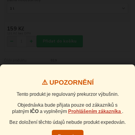
159 Kč
131 Kč
bez DPH
Přidat do košíku
Číslo produktu:
019
Kompletní specifikace
⚠️ UPOZORNĚNÍ
Komentáře
0
Tento produkt je regulovaný prekurzor výbušnin.
Objednávka bude přijata pouze od zákazníků s
Ke stažení
platným
IČO
a vyplněným
Prohlášením zákazníka
.
Bez doložení těchto údajů nebude produkt expedován.
Kompletní specifikace