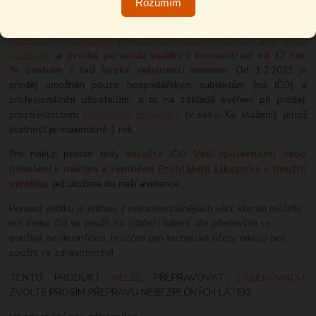
OMEZENÍ PRODEJE – PREKURZOR VÝBUŠNIN
Rozumím
V souvislosti s
Nařízením Evropského parlamentu a Rady EU č.
2019/1148 o uvádění prekurzorů výbušnin na trh a o jejich
používání
je
prodej peroxidu vodíku v koncentraci od 12 hm.
% osobám z řad široké veřejnosti omezen
. Od 1.2.2021 je
prodej umožněn pouze hospodářským subjektům (na IČO) a
profesionálním uživatelům, a to na základě ověření při prodeji
prostřednictvím
Prohlášení zákazníka
(v sekci Ke stažení), jehož
platnost je maximálně 1 rok.
Pro nákup prosím tedy
doložte IČO Vaší společnosti nebo
povolení k nákupu a vyplněné
Prohlášení zákazníka o použití
výrobku
, jež uložíme do naší evidence.
Peroxid vodíku je jednou z nejuniverzálnějších věcí, kterou můžete
mít doma. Dá se použít na čištění i bělení, ale především se
používá na dezinfekci. Je určen pro technické účely, nikoliv pro
použití ve zdravotnictví!
TENTO PRODUKT
NELZE
PŘEPRAVOVAT
ZÁSILKOVNOU
,
ZVOLTE PROSÍM PŘEPRAVU NEBEZPEČNÝCH LÁTEK!