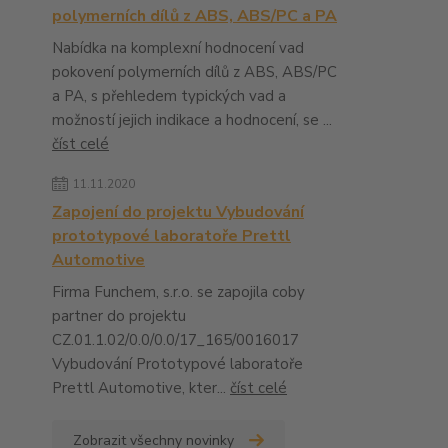
polymerních dílů z ABS, ABS/PC a PA
Nabídka na komplexní hodnocení vad
pokovení polymerních dílů z ABS, ABS/PC
a PA, s přehledem typických vad a
možností jejich indikace a hodnocení, se ...
číst celé
11.11.2020
Zapojení do projektu Vybudování
prototypové laboratoře Prettl
Automotive
Firma Funchem, s.r.o. se zapojila coby
partner do projektu
CZ.01.1.02/0.0/0.0/17_165/0016017
Vybudování Prototypové laboratoře
Prettl Automotive, kter...
číst celé
Zobrazit všechny novinky