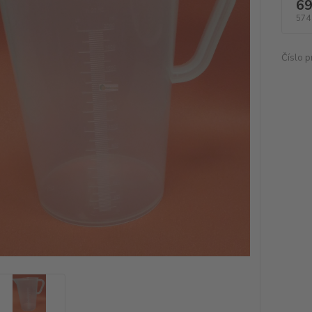
69
574
Číslo p