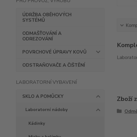
PRO PROVOZ, VÝROBU
ÚDRŽBA OBĚHOVÝCH
SYSTÉMŮ
Kompl
ODMAŠŤOVÁNÍ A
ODREZOVÁNÍ
Komple
POVRCHOVÉ ÚPRAVY KOVŮ
Laborator
ODSTRAŇOVAČE A ČIŠTĚNÍ
LABORATORNÍ VYBAVENÍ
SKLO A POMŮCKY
Zboží 
Laboratorní nádoby
Odmě
Kádinky
Misky a kelímky