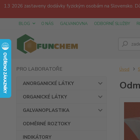
1.3 2026 zastaveny dodávky fyzickým osobám na Slovensko. Dův
BLOG
O NÁS
GALVANOVNA
ODBORNÉ SLUŽBY
R
PRO LABORATOŘE
Úvod
Odmě
ANORGANICKÉ LÁTKY
ORGANICKÉ LÁTKY
GALVANOPLASTIKA
ODMĚRNÉ ROZTOKY
INDIKÁTORY