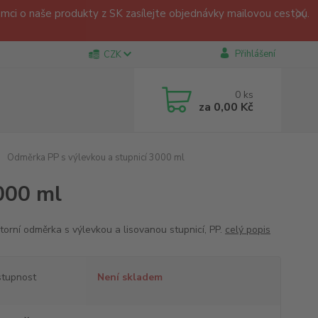
ci o naše produkty z SK zasílejte objednávky mailovou cestou.
Přihlášení
CZK
0
ks
za
0,00 Kč
Odměrka PP s výlevkou a stupnicí 3000 ml
000 ml
torní odměrka s výlevkou a lisovanou stupnicí, PP.
celý popis
tupnost
Není skladem