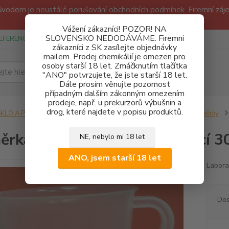
odem je neustálé porušování obchodních podmínek. Firemní zájem
Děkujeme!
Vážení zákazníci! POZOR! NA
SLOVENSKO NEDODÁVÁME. Firemní
EFERENCE
SPONZUREJEME
OBCHODNÍ PODMÍNKY A GDPR
zákazníci z SK zasílejte objednávky
mailem. Prodej chemikálií je omezen pro
osoby starší 18 let. Zmáčknutím tlačítka
Hledat
"ANO" potvrzujete, že jste starší 18 let.
Dále prosím věnujte pozornost
případným dalším zákonným omezením
prodeje, např. u prekurzorů výbušnin a
drog, které najdete v popisu produktů.
SKLO A POMŮCKY
Laboratorní nádoby
Odměrné válce a odměrky
rka PP s výlevkou a stupnicí 3
NE, nebylo mi 18 let
ANO, jsem starší 18 let
Labora
Dos