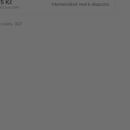
5 Kč
Momentálně není k dispozici
 Kč
bez DPH
roduktu:
317