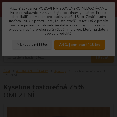
1.3 2026 zastaveny dodávky fyzickým osobám na Slovensko. Důvodem
Vážení zákazníci! POZOR! NA SLOVENSKO NEDODÁVÁME.
je neustálé porušování obchodních podmínek. Firemní zájemci o naše
Firemní zákazníci z SK zasílejte objednávky mailem. Prodej
produkty z SK zasílejte objednávky mailovou cestou. Děkujeme!
chemikálií je omezen pro osoby starší 18 let. Zmáčknutím
tlačítka "ANO" potvrzujete, že jste starší 18 let. Dále prosím
0
ks
CZK
věnujte pozornost případným dalším zákonným omezením
za
0,00 Kč
prodeje, např. u prekurzorů výbušnin a drog, které najdete v
popisu produktů.
Menu
ANO, jsem starší 18 let
NE, nebylo mi 18 let
Hledat
Úvod
ANORGANICKÉ LÁTKY
Kyseliny
Kyselina fosforečná 75%
OMEZENÍ
Kyselina fosforečná 75%
OMEZENÍ