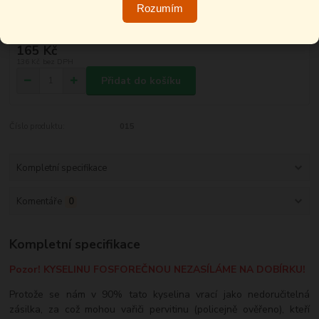
Rozumím
165 Kč
136 Kč
bez DPH
Přidat do košíku
Číslo produktu:
015
Kompletní specifikace
Komentáře
0
Kompletní specifikace
Pozor! KYSELINU FOSFOREČNOU NEZASÍLÁME NA DOBÍRKU!
Protože se nám v 90% tato kyselina vrací jako nedoručitelná
zásilka, za což mohou vařiči pervitinu (policejně ověřeno), kteří