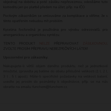
objednají na dobírku a poté zásilku nepřevezmou, odesíláme tuto
komoditu jen po platbě předem na účet, příp. na IČO.
Poctivým zákazníkům se omlouváme za komplikace a věříme, že s
tímto opatřením nebudou mít problém.
Kyselina fosforečná je používána pro výrobu odrezovačů, pro
anorganickou a organickou syntézu.
TENTO PRODUKT
NELZE
PŘEPRAVOVAT
ZÁSILKOVNOU
,
ZVOLTE PROSÍM PŘEPRAVU NEBEZPEČNÝCH LÁTEK!
Upozornění pro zákazníky:
Nakupujete-li větší objem daného produktu, než je jednotkové
množství, zpravidla jej balíme do obalu příslušné velikosti (1 l, 2 l,
3 l , 5 l apod.). Máte-li specifické požadavky na velikost balení,
uveďte jej prosím do poznámky k objednávce, příp. se na nás
obraťte na emailu funchem@funchem.cz.