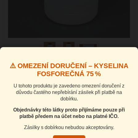
⚠️ OMEZENÍ DORUČENÍ – KYSELINA
Phosphoric acid, CAS 7664-38-2
FOSFOREČNÁ 75 %
Pozor! KYSELINU FOSFOREČNOU NEZASÍLÁME NA DOBÍRKU! Protože
U tohoto produktu je zavedeno omezení doručení z
se nám v 90% tato kyselina vrací jako nedoručitelná zásilka, za což
důvodu častého nepřebírání zásilek při platbě na
mohou vařiči pervitinu (policejně ověřeno), kteří objednají na dobírku a
dobírku.
poté zásilku nepřevezmou, odesíláme tuto komoditu jen po platbě
předem na účet, příp. na IČO. Poctiv...
celý popis
Objednávky této látky proto přijímáme pouze při
platbě předem na účet nebo na platné IČO.
Dostupnost
Skladem 936
Zásilky s dobírkou nebudou akceptovány.
Balná množství litry