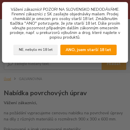
1.3 2026 zastaveny dodávky fyzickým osobám na Slovensko. Důvodem
Vážení zákazníci! POZOR! NA SLOVENSKO NEDODÁVÁME.
je neustálé porušování obchodních podmínek. Firemní zájemci o naše
Firemní zákazníci z SK zasílejte objednávky mailem. Prodej
produkty z SK zasílejte objednávky mailovou cestou. Děkujeme!
chemikálií je omezen pro osoby starší 18 let. Zmáčknutím
tlačítka "ANO" potvrzujete, že jste starší 18 let. Dále prosím
0
ks
CZK
věnujte pozornost případným dalším zákonným omezením
za
0,00 Kč
prodeje, např. u prekurzorů výbušnin a drog, které najdete v
popisu produktů.
Menu
ANO, jsem starší 18 let
NE, nebylo mi 18 let
Hledat
Úvod
GALVANOVNA
Nabídka povrchových úprav
Vážení zákazníci,
na požádání vypracujeme cenovou nabídku na povrchové úpravy
na díly z různých materiálů o rozměrech 900 x 300 x 600 mm.
Pokovované a jinak upravované materiály: