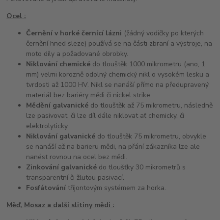
Ocel :
Černění v horké černící lázni
(žádný vodičky po kterých
černění hned sleze) používá se na části zbraní a výstroje, na
moto díly a požadované obrobky.
Niklování chemické
do tlouštěk 1000 mikrometru (ano, 1
mm) velmi korozně odolný chemický nikl o vysokém lesku a
tvrdosti až 1000 HV. Nikl se nanáší přímo na předupravený
materiál bez bariéry mědi či nickel strike.
Mědění galvanické
do tlouštěk až 75 mikrometru, následně
lze pasivovat, či lze díl dále niklovat ať chemicky, či
elektrolyticky.
Niklování galvanické
do tlouštěk 75 mikrometru, obvykle
se nanáší až na barieru mědi, na přání zákazníka lze ale
nanést rovnou na ocel bez mědi.
Zinkování galvanické
do tloušťky 30 mikrometrů s
transparentní či žlutou pasivací.
Fosfátování
tříjontovým systémem za horka.
Měď, Mosaz a další slitiny mědi :