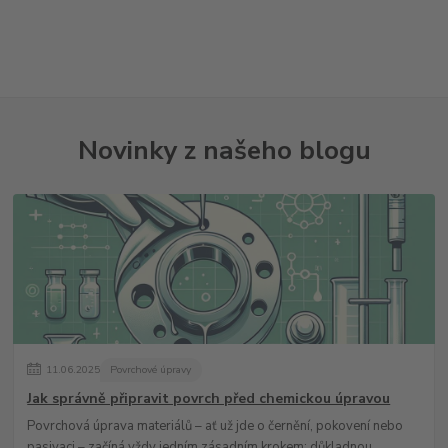
Novinky z našeho blogu
11
.
06
.
2025
Povrchové úpravy
Jak správně připravit povrch před chemickou úpravou
Povrchová úprava materiálů – ať už jde o černění, pokovení nebo
pasivaci – začíná vždy jedním zásadním krokem: důkladnou