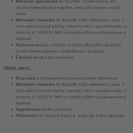
Niklování galvanické
do tlouštěk 75 mikrometru, dle
složení materiálu buď napřímo, nebo přes barieru nickel
strike
Niklování chemické
do tlouštěk 1000 mikrometru (ano, 1
mm) velmi korozně odolný chemický nikl o vysokém lesku a
tvrdosti až 1000 HV. Nikl se nanáší přímo na předupravený
materiál.
Patinace
mosazí a bronzů na barvu dle přání zákazníků
(ocení hlavně bojovníci s památkovou správou)
Černění
vhodné pro modeláře
Hliník, dural :
Eloxování
a transparentní pasivace /zatím nebarvíme/
Niklování chemické
do tlouštěk 1000 mikrometru (ano, 1
mm) velmi korozně odolný chemický nikl o vysokém lesku a
tvrdosti až 1000 HV. Nikl se nanáší přímo na předupravený
materiál.
Vyjasňování
hliníku chemicky
Patinování
do různých barev a lesku dle přání zákazníka