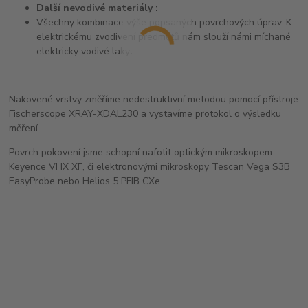
Další nevodivé materiály :
Všechny kombinace výše popsaných povrchových úprav. K
elektrickému zvodivení předmětů nám slouží námi míchané
elektricky vodivé laky
.
Nakovené vrstvy změříme nedestruktivní metodou pomocí přístroje
Fischerscope XRAY-XDAL230 a vystavíme protokol o výsledku
měření.
Povrch pokovení jsme schopní nafotit optickým mikroskopem
Keyence VHX XF, či elektronovými mikroskopy Tescan Vega S3B
EasyProbe nebo Helios 5 PFIB CXe.